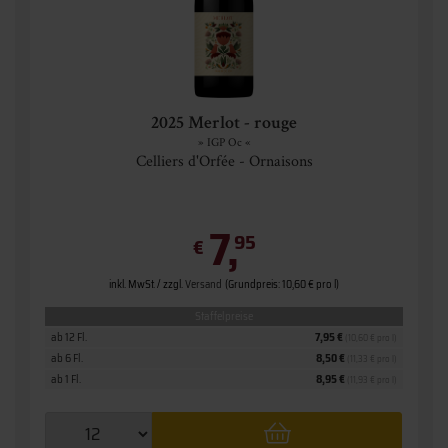
2025 Merlot - rouge
» IGP Oc «
Celliers d'Orfée - Ornaisons
7,
95
€
inkl. MwSt. / zzgl.
Versand
(Grundpreis: 10,60 € pro l)
Staffelpreise
ab 12 Fl.
7,95 €
(10,60 € pro l)
ab 6 Fl.
8,50 €
(11,33 € pro l)
ab 1 Fl.
8,95 €
(11,93 € pro l)