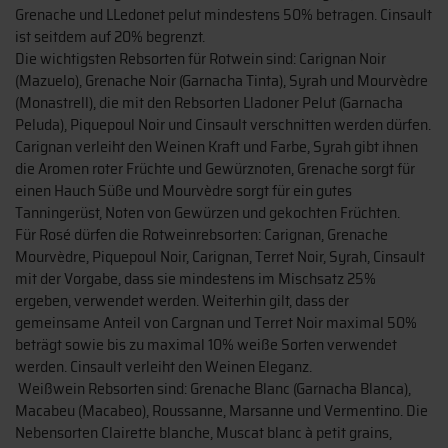
Grenache und LLedonet pelut mindestens 50% betragen. Cinsault
ist seitdem auf 20% begrenzt.
Die wichtigsten Rebsorten für Rotwein sind: Carignan Noir
(Mazuelo), Grenache Noir (Garnacha Tinta), Syrah und Mourvèdre
(Monastrell), die mit den Rebsorten Lladoner Pelut (Garnacha
Peluda), Piquepoul Noir und Cinsault verschnitten werden dürfen.
Carignan verleiht den Weinen Kraft und Farbe, Syrah gibt ihnen
die Aromen roter Früchte und Gewürznoten, Grenache sorgt für
einen Hauch Süße und Mourvèdre sorgt für ein gutes
Tanningerüst, Noten von Gewürzen und gekochten Früchten.
Für Rosé dürfen die Rotweinrebsorten: Carignan, Grenache
Mourvèdre, Piquepoul Noir, Carignan, Terret Noir, Syrah, Cinsault
mit der Vorgabe, dass sie mindestens im Mischsatz 25%
ergeben, verwendet werden. Weiterhin gilt, dass der
gemeinsame Anteil von Cargnan und Terret Noir maximal 50%
beträgt sowie bis zu maximal 10% weiße Sorten verwendet
werden. Cinsault verleiht den Weinen Eleganz.
Weißwein Rebsorten sind: Grenache Blanc (Garnacha Blanca),
Macabeu (Macabeo), Roussanne, Marsanne und Vermentino. Die
Nebensorten Clairette blanche, Muscat blanc à petit grains,