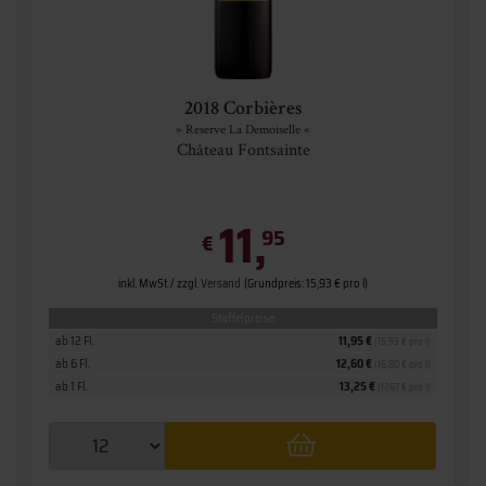
2018 Corbières
» Reserve La Demoiselle «
Château Fontsainte
11,
95
€
inkl. MwSt. / zzgl.
Versand
(Grundpreis: 15,93 € pro l)
Staffelpreise
ab 12 Fl.
11,95 €
(15,93 € pro l)
ab 6 Fl.
12,60 €
(16,80 € pro l)
ab 1 Fl.
13,25 €
(17,67 € pro l)