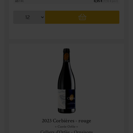
ab 1 Fl.
8,95 €
(11,93 € pro l)
2023 Corbières - rouge
» Cuvée Orfée «
Celliers d'Orfée - Ornaisons