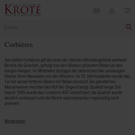
Corbières
Das Gebiet Corbières gilt als eines der ältesten Weinbaugebiete weltweit.
Bereits die Griechen, gefolgt von den Römern pflanzten Reben an den
kargen Hängen. Im Mittelalter bezogen die zahlreichen hier ansässigen
Klöster ihren Messwein von den Winzern. Im 19. Jahrhunderten wurde das
Tal mit seinen fetteren Böden mit Reben bestockt. Die gekelterten
Massenweine machten den Ruf der Gegend bezgl. Qualität lange Zeit
kaputt. 1985 wurde das Corbières AOC klassifiziert, die Qualität wurde
deutlich verbessert und die Weine sind inzwischen regelmäßig hoch
prämiert.
Weiterlesen