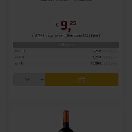
9,
25
€
inkl. MwSt. / zzgl.
Versand
(Grundpreis: 12,33 € pro l)
Staffelpreise
ab 12 Fl.
9,25 €
(12,33 € pro l)
ab 6 Fl.
9,75 €
(13,00 € pro l)
ab 1 Fl.
10,50 €
(14,00 € pro l)