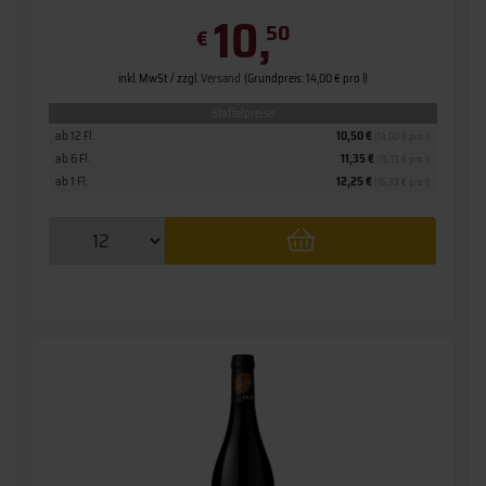
10,
50
€
inkl. MwSt. / zzgl.
Versand
(Grundpreis: 14,00 € pro l)
Staffelpreise
ab 12 Fl.
10,50 €
(14,00 € pro l)
ab 6 Fl.
11,35 €
(15,13 € pro l)
ab 1 Fl.
12,25 €
(16,33 € pro l)