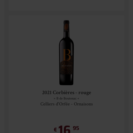
2021 Corbières - rouge
» B de Boutenac «
Celliers d'Orfée - Ornaisons
16,
95
€