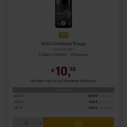
2022 Corbières Rouge
» Croix du Sud «
Celliers d'Orfée - Ornaisons
10,
50
€
inkl. MwSt. / zzgl.
Versand
(Grundpreis: 14,00 € pro l)
Staffelpreise
ab 12 Fl.
10,50 €
(14,00 € pro l)
ab 6 Fl.
11,05 €
(14,73 € pro l)
ab 1 Fl.
11,65 €
(15,53 € pro l)