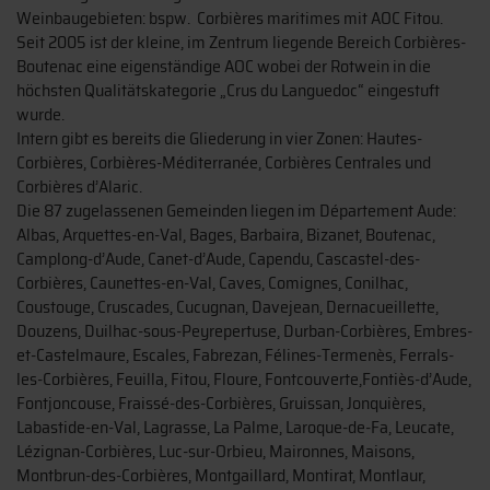
Weinbaugebieten: bspw. Corbières maritimes mit AOC Fitou.
Seit 2005 ist der kleine, im Zentrum liegende Bereich Corbières-
Boutenac eine eigenständige AOC wobei der Rotwein in die
höchsten Qualitätskategorie „Crus du Languedoc“ eingestuft
wurde.
Intern gibt es bereits die Gliederung in vier Zonen: Hautes-
Corbières, Corbières-Méditerranée, Corbières Centrales und
Corbières d’Alaric.
Die 87 zugelassenen Gemeinden liegen im Département Aude:
Albas, Arquettes-en-Val, Bages, Barbaira, Bizanet, Boutenac,
Camplong-d’Aude, Canet-d’Aude, Capendu, Cascastel-des-
Corbières, Caunettes-en-Val, Caves, Comignes, Conilhac,
Coustouge, Cruscades, Cucugnan, Davejean, Dernacueillette,
Douzens, Duilhac-sous-Peyrepertuse, Durban-Corbières, Embres-
et-Castelmaure, Escales, Fabrezan, Félines-Termenès, Ferrals-
les-Corbières, Feuilla, Fitou, Floure, Fontcouverte,Fontiès-d’Aude,
Fontjoncouse, Fraissé-des-Corbières, Gruissan, Jonquières,
Labastide-en-Val, Lagrasse, La Palme, Laroque-de-Fa, Leucate,
Lézignan-Corbières, Luc-sur-Orbieu, Maironnes, Maisons,
Montbrun-des-Corbières, Montgaillard, Montirat, Montlaur,