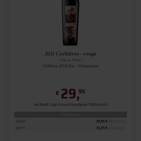
2021 Corbières - rouge
» Ego in Terra «
Celliers d'Orfée - Ornaisons
29,
95
€
inkl. MwSt. / zzgl.
Versand
(Grundpreis: 39,93 € pro l)
Staffelpreise
ab 6 Fl.
29,95 €
(39,93 € pro l)
ab 1 Fl.
32,25 €
(43,00 € pro l)