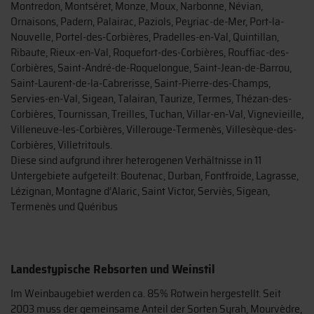
Montredon, Montséret, Monze, Moux, Narbonne, Névian,
Ornaisons, Padern, Palairac, Paziols, Peyriac-de-Mer, Port-la-
Nouvelle, Portel-des-Corbières, Pradelles-en-Val, Quintillan,
Ribaute, Rieux-en-Val, Roquefort-des-Corbières, Rouffiac-des-
Corbières, Saint-André-de-Roquelongue, Saint-Jean-de-Barrou,
Saint-Laurent-de-la-Cabrerisse, Saint-Pierre-des-Champs,
Servies-en-Val, Sigean, Talairan, Taurize, Termes, Thézan-des-
Corbières, Tournissan, Treilles, Tuchan, Villar-en-Val, Vignevieille,
Villeneuve-les-Corbières, Villerouge-Termenès, Villesèque-des-
Corbières, Villetritouls.
Diese sind aufgrund ihrer heterogenen Verhältnisse in 11
Untergebiete aufgeteilt: Boutenac, Durban, Fontfroide, Lagrasse,
Lézignan, Montagne d’Alaric, Saint Victor, Serviès, Sigean,
Termenès und Quéribus
Landestypische Rebsorten und Weinstil
Im Weinbaugebiet werden ca. 85% Rotwein hergestellt. Seit
2003 muss der gemeinsame Anteil der Sorten Syrah, Mourvèdre,