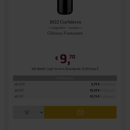
2022 Corbières
» Languedoc - trocken «
Château Fontsainte
9,
70
€
inkl. MwSt. / zzgl.
Versand
(Grundpreis: 12,93 € pro l)
Staffelpreise
ab 12 Fl.
9,70 €
(12,93 € pro l)
ab 6 Fl.
10,20 €
(13,60 € pro l)
ab 1 Fl.
10,75 €
(14,33 € pro l)