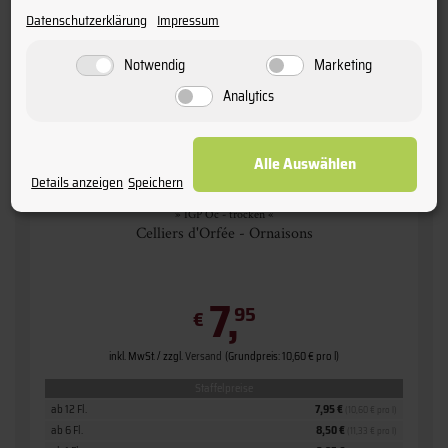
Datenschutzerklärung
Impressum
Notwendig
Marketing
Analytics
Alle Auswählen
Details anzeigen
Speichern
2025 Sauvignon - blanc
» IGP Oc - trocken «
Celliers d'Orfée - Ornaisons
7,
95
€
inkl. MwSt. / zzgl.
Versand
(Grundpreis: 10,60 € pro l)
Staffelpreise
ab 12 Fl.
7,95 €
(10,60 € pro l)
ab 6 Fl.
8,50 €
(11,33 € pro l)