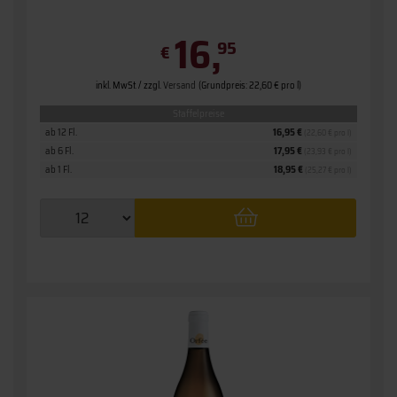
16,
95
€
inkl. MwSt. / zzgl.
Versand
(Grundpreis: 22,60 € pro l)
Staffelpreise
ab 12 Fl.
16,95 €
(22,60 € pro l)
ab 6 Fl.
17,95 €
(23,93 € pro l)
ab 1 Fl.
18,95 €
(25,27 € pro l)