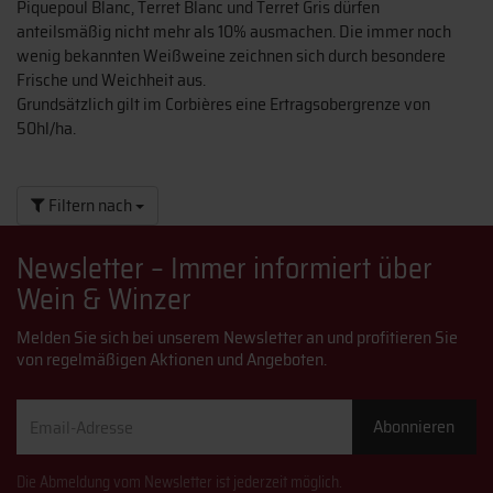
Piquepoul Blanc, Terret Blanc und Terret Gris dürfen
anteilsmäßig nicht mehr als 10% ausmachen. Die immer noch
wenig bekannten Weißweine zeichnen sich durch besondere
Frische und Weichheit aus.
Grundsätzlich gilt im Corbières eine Ertragsobergrenze von
50hl/ha.
Filtern nach
Newsletter – Immer informiert über
Wein & Winzer
Melden Sie sich bei unserem Newsletter an und profitieren Sie
von regelmäßigen Aktionen und Angeboten.
Email-
Abonnieren
Adresse
Die Abmeldung vom Newsletter ist jederzeit möglich.