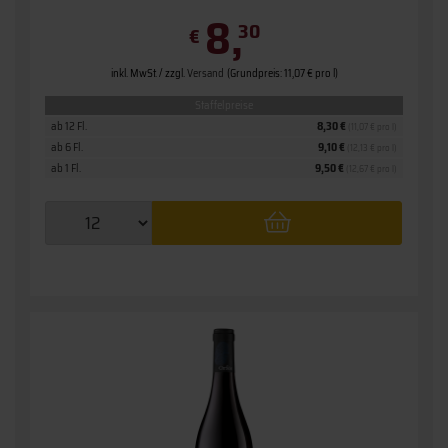
8,
30
€
inkl. MwSt. / zzgl.
Versand
(Grundpreis: 11,07 € pro l)
Staffelpreise
ab 12 Fl.
8,30 €
(11,07 € pro l)
ab 6 Fl.
9,10 €
(12,13 € pro l)
ab 1 Fl.
9,50 €
(12,67 € pro l)