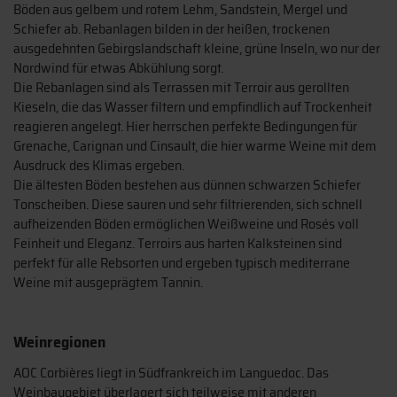
Böden aus gelbem und rotem Lehm, Sandstein, Mergel und
Schiefer ab. Rebanlagen bilden in der heißen, trockenen
ausgedehnten Gebirgslandschaft kleine, grüne Inseln, wo nur der
Nordwind für etwas Abkühlung sorgt.
Die Rebanlagen sind als Terrassen mit Terroir aus gerollten
Kieseln, die das Wasser filtern und empfindlich auf Trockenheit
reagieren angelegt. Hier herrschen perfekte Bedingungen für
Grenache, Carignan und Cinsault, die hier warme Weine mit dem
Ausdruck des Klimas ergeben.
Die ältesten Böden bestehen aus dünnen schwarzen Schiefer
Tonscheiben. Diese sauren und sehr filtrierenden, sich schnell
aufheizenden Böden ermöglichen Weißweine und Rosés voll
Feinheit und Eleganz. Terroirs aus harten Kalksteinen sind
perfekt für alle Rebsorten und ergeben typisch mediterrane
Weine mit ausgeprägtem Tannin.
Weinregionen
AOC Corbières liegt in Südfrankreich im Languedoc. Das
Weinbaugebiet überlagert sich teilweise mit anderen