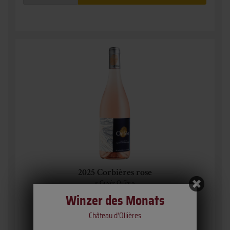
2025 Corbières rose
» Cuvée Orfée «
Celliers d'Orfée - Ornaisons
Winzer des Monats
Château d'Ollières