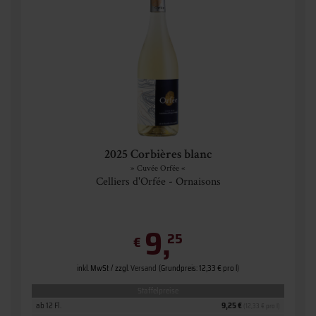
2025 Corbières blanc
» Cuvée Orfée «
Celliers d'Orfée - Ornaisons
9,
25
€
inkl. MwSt. / zzgl.
Versand
(Grundpreis: 12,33 € pro l)
Staffelpreise
ab 12 Fl.
9,25 €
(12,33 € pro l)