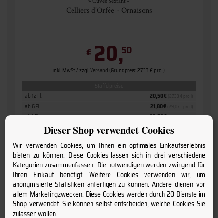
» Cuvée Sextant «
Celliers d'Orfée - Ornaisons
20,
50
€
inkl. MwSt. / zzgl.
Versand
(Grundpreis: 27,33 € pro l)
Staffelpreise
ab 12 Fl.
20,50 €
(27,33 € pro l)
ab 6 Fl.
21,80 €
(29,07 € pro l)
ab 1 Fl.
23,50 €
(31,33 € pro l)
Dieser Shop verwendet Cookies
Wir verwenden Cookies, um Ihnen ein optimales Einkaufserlebnis
bieten zu können. Diese Cookies lassen sich in drei verschiedene
Kategorien zusammenfassen. Die notwendigen werden zwingend für
Ihren Einkauf benötigt. Weitere Cookies verwenden wir, um
anonymisierte Statistiken anfertigen zu können. Andere dienen vor
allem Marketingzwecken. Diese Cookies werden durch 20 Dienste im
Shop verwendet. Sie können selbst entscheiden, welche Cookies Sie
zulassen wollen.