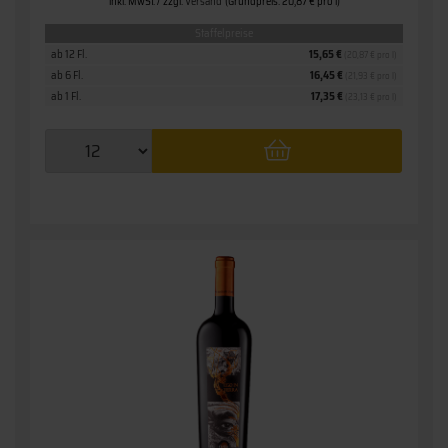
inkl. MwSt. / zzgl.
Versand
(Grundpreis: 20,87 € pro l)
Staffelpreise
ab 12 Fl.
15,65 €
(20,87 € pro l)
ab 6 Fl.
16,45 €
(21,93 € pro l)
ab 1 Fl.
17,35 €
(23,13 € pro l)