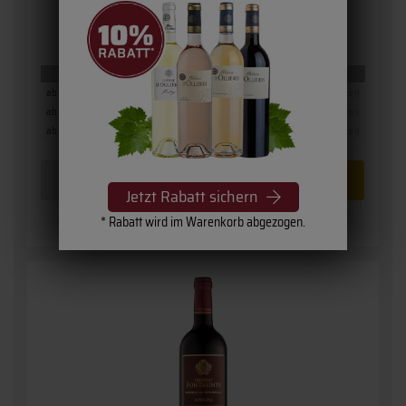
9,
25
€
inkl. MwSt. / zzgl.
Versand
(Grundpreis: 12,33 € pro l)
Staffelpreise
ab 12 Fl.
9,25 €
(12,33 € pro l)
ab 6 Fl.
9,75 €
(13,00 € pro l)
ab 1 Fl.
10,50 €
(14,00 € pro l)
Jetzt Rabatt sichern
* Rabatt wird im Warenkorb abgezogen.