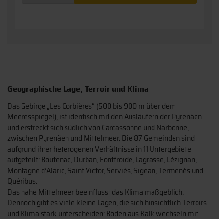
Geographische Lage, Terroir und Klima
Das Gebirge „Les Corbières“ (500 bis 900 m über dem
Meeresspiegel), ist identisch mit den Ausläufern der Pyrenäen
und erstreckt sich südlich von Carcassonne und Narbonne,
zwischen Pyrenäen und Mittelmeer. Die 87 Gemeinden sind
aufgrund ihrer heterogenen Verhältnisse in 11 Untergebiete
aufgeteilt: Boutenac, Durban, Fontfroide, Lagrasse, Lézignan,
Montagne d’Alaric, Saint Victor, Serviès, Sigean, Termenès und
Quéribus.
Das nahe Mittelmeer beeinflusst das Klima maßgeblich.
Dennoch gibt es viele kleine Lagen, die sich hinsichtlich Terroirs
und Klima stark unterscheiden: Böden aus Kalk wechseln mit