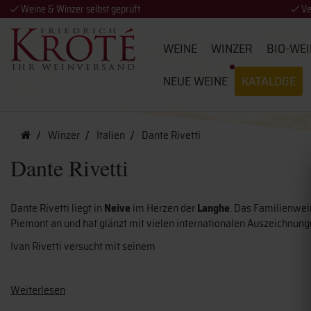
Weine & Winzer selbst geprüft
Ve
WEINE
WINZER
BIO-WEI
NEUE WEINE
KATALOGE
Winzer
Italien
Dante Rivetti
Dante Rivetti
Dante Rivetti liegt in
Neive
im Herzen der
Langhe
. Das Familienwei
Piemont an und hat glänzt mit vielen internationalen Auszeichnung
Ivan Rivetti versucht mit seinem
Weiterlesen