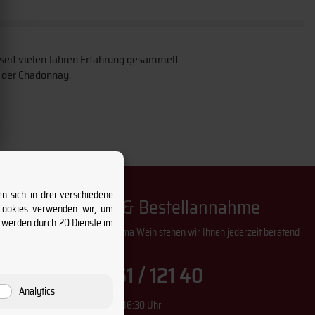
eit vielen Jahren Erfahrung gesammelt
h der Chadonnay.
n sich in drei verschiedene
Weinberatung & Bestellannahme
 Cookies verwenden wir, um
s werden durch 20 Dienste im
Bei Fragen rund um das Thema Wein stehen wir Ihnen jederzeit beratend
zur Seite!
+49 (0) 261 / 121 40
Analytics
Montag - Donnerstag 9:00 - 16:30 Uhr