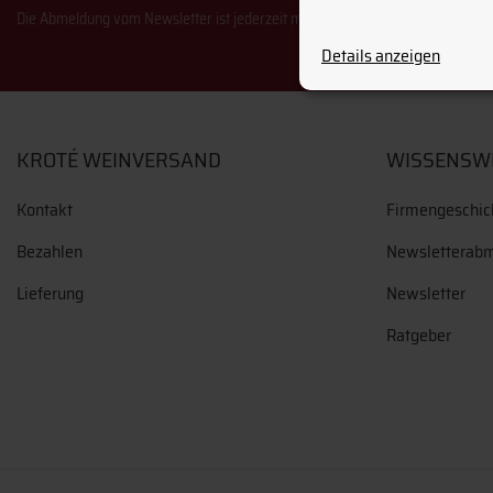
Die Abmeldung vom Newsletter ist jederzeit möglich.
Details anzeigen
KROTÉ WEINVERSAND
WISSENSW
Kontakt
Firmengeschic
Bezahlen
Newsletterab
Lieferung
Newsletter
Ratgeber