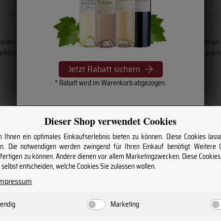
her Wissen zu paaren. Man hat sich auf das konzentriert, wo man s
ebbiolo, Barbera, Moscato, Arneis und Dolcetto und in letzter Zeit auc
Jetzt Rabatt sichern
* Rabatt wird im Warenkorb abgezogen.
Dieser Shop verwendet Cookies
Ihnen ein optimales Einkaufserlebnis bieten zu können. Diese Cookies lasse
über Wein & Winzer
. Die notwendigen werden zwingend für Ihren Einkauf benötigt. Weitere
nfertigen zu können. Andere dienen vor allem Marketingzwecken. Diese Cookie
n und profitieren Sie von regelmäßigen
selbst entscheiden, welche Cookies Sie zulassen wollen.
Impressum
Abonnieren
endig
Marketing