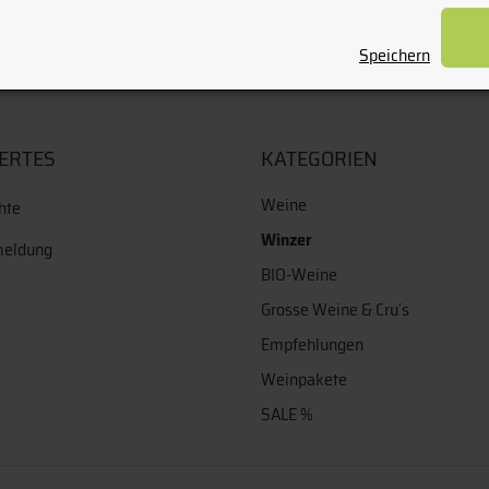
Speichern
ERTES
KATEGORIEN
Weine
hte
Winzer
meldung
BIO-Weine
Grosse Weine & Cru´s
Empfehlungen
Weinpakete
SALE %