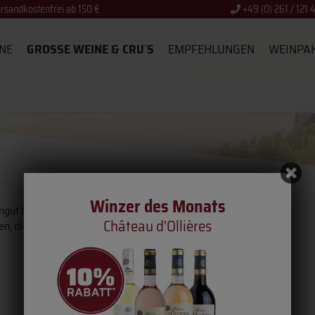
rsandkostenfrei ab 150 €
+49 (0) 261 / 121 
NE
GROSSE WEINE & CRU´S
EMPFEHLUNGEN
WEINPA
Winzer des Monats
ngut baut schon seit vier Generationen Wein im
Château d'Ollières
en, die sie für ihre Weine bekommen.