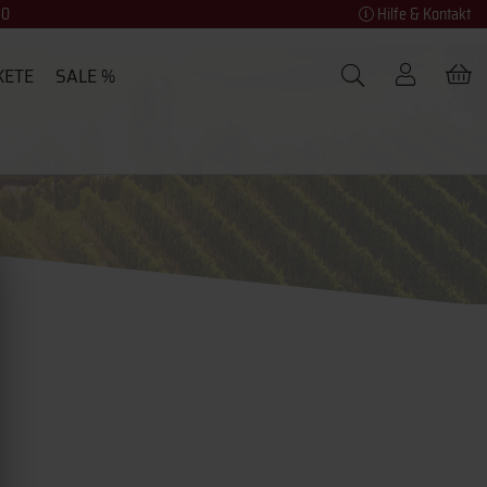
40
Hilfe & Kontakt
KETE
SALE %