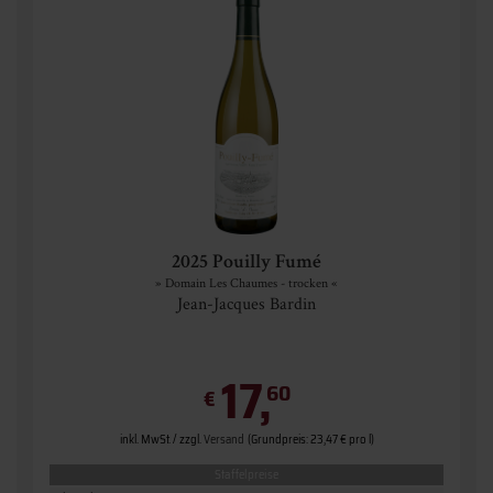
2025 Pouilly Fumé
» Domain Les Chaumes - trocken «
Jean-Jacques Bardin
17,
60
€
inkl. MwSt. / zzgl.
Versand
(Grundpreis: 23,47 € pro l)
Staffelpreise