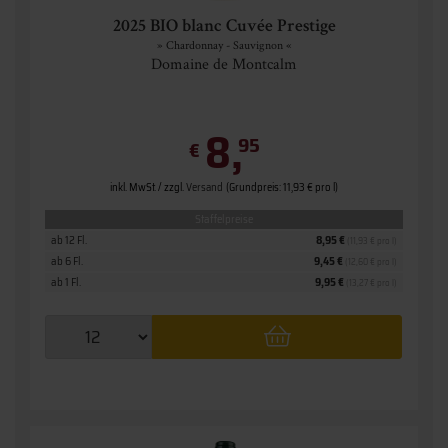
2025 BIO blanc Cuvée Prestige
» Chardonnay - Sauvignon «
Domaine de Montcalm
8,
95
€
inkl. MwSt. / zzgl.
Versand
(Grundpreis: 11,93 € pro l)
Staffelpreise
ab 12 Fl.
8,95 €
(11,93 € pro l)
ab 6 Fl.
9,45 €
(12,60 € pro l)
ab 1 Fl.
9,95 €
(13,27 € pro l)