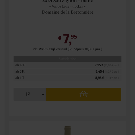
2024 Sauvignon - blanc
» Val de Loire - trocken «
Domaine de la Bretonnière
7,
95
€
inkl. MwSt. / zzgl.
Versand
(Grundpreis: 10,60 € pro l)
Staffelpreise
ab 12 Fl.
7,95 €
(10,60 € pro l)
ab 6 Fl.
8,45 €
(11,27 € pro l)
ab 1 Fl.
8,95 €
(11,93 € pro l)