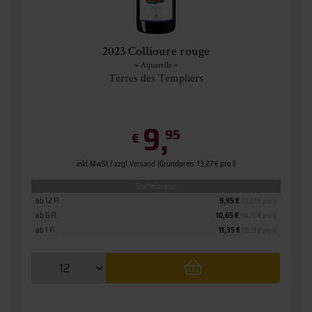
2023 Collioure rouge
» Aquarelle «
Terres des Templiers
9,
95
€
inkl. MwSt. / zzgl.
Versand
(Grundpreis: 13,27 € pro l)
Staffelpreise
ab 12 Fl.
9,95 €
(13,27 € pro l)
ab 6 Fl.
10,65 €
(14,20 € pro l)
ab 1 Fl.
11,35 €
(15,13 € pro l)