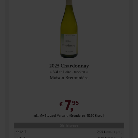
2025 Chardonnay
» Val de Loire - trocken «
Maison Bretonnière
7,
95
€
inkl. MwSt. / zzgl.
Versand
(Grundpreis: 10,60 € pro l)
Staffelpreise
ab 12 Fl.
7,95 €
(10,60 € pro l)