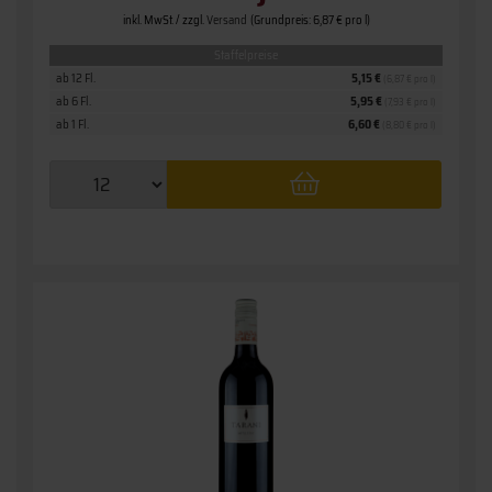
inkl. MwSt. / zzgl.
Versand
(Grundpreis: 6,87 € pro l)
Staffelpreise
ab 12 Fl.
5,15 €
(6,87 € pro l)
ab 6 Fl.
5,95 €
(7,93 € pro l)
ab 1 Fl.
6,60 €
(8,80 € pro l)