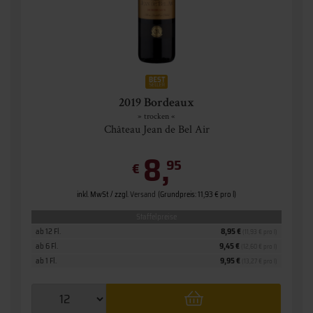
2019 Bordeaux
» trocken «
Château Jean de Bel Air
8,
95
€
inkl. MwSt. / zzgl.
Versand
(Grundpreis: 11,93 € pro l)
Staffelpreise
ab 12 Fl.
8,95 €
(11,93 € pro l)
ab 6 Fl.
9,45 €
(12,60 € pro l)
ab 1 Fl.
9,95 €
(13,27 € pro l)