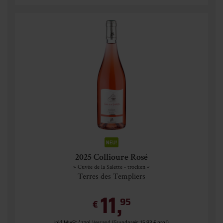
2025 Collioure Rosé
» Cuvée de la Salette - trocken «
Terres des Templiers
11,
95
€
inkl. MwSt. / zzgl.
Versand
(Grundpreis: 15,93 € pro l)