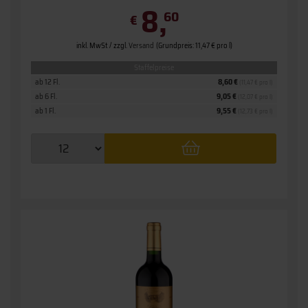
8,
60
€
inkl. MwSt. / zzgl.
Versand
(Grundpreis: 11,47 € pro l)
Staffelpreise
ab 12 Fl.
8,60 €
(11,47 € pro l)
ab 6 Fl.
9,05 €
(12,07 € pro l)
ab 1 Fl.
9,55 €
(12,73 € pro l)