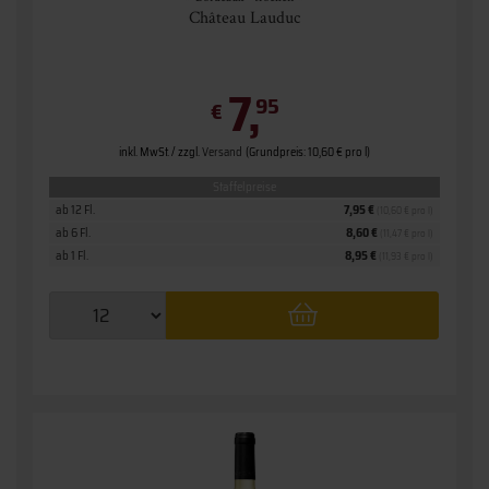
Château Lauduc
7,
95
€
inkl. MwSt. / zzgl.
Versand
(Grundpreis: 10,60 € pro l)
Staffelpreise
ab 12 Fl.
7,95 €
(10,60 € pro l)
ab 6 Fl.
8,60 €
(11,47 € pro l)
ab 1 Fl.
8,95 €
(11,93 € pro l)