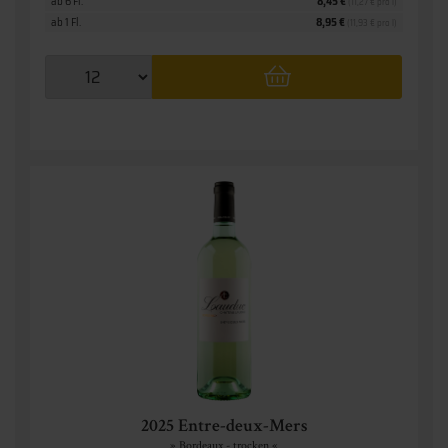
ab 6 Fl.
8,45 €
(11,27 € pro l)
ab 1 Fl.
8,95 €
(11,93 € pro l)
2025 Entre-deux-Mers
» Bordeaux - trocken «