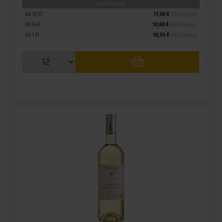
Staffelpreise
ab 12 Fl.
17,60 €
(23,47 € pro l)
ab 6 Fl.
18,60 €
(24,80 € pro l)
ab 1 Fl.
19,55 €
(26,07 € pro l)