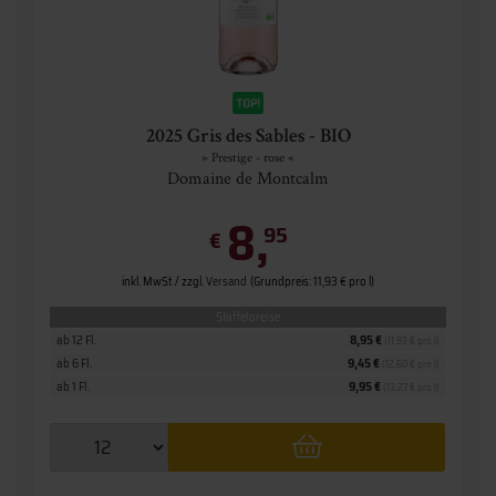
2025 Gris des Sables - BIO
» Prestige - rose «
Domaine de Montcalm
8,
95
€
inkl. MwSt. / zzgl.
Versand
(Grundpreis: 11,93 € pro l)
Staffelpreise
ab 12 Fl.
8,95 €
(11,93 € pro l)
ab 6 Fl.
9,45 €
(12,60 € pro l)
ab 1 Fl.
9,95 €
(13,27 € pro l)