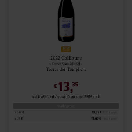
2022 Collioure
» Cuvée Saint-Michel «
Terres des Templiers
13,
35
€
inkl. MwSt. / zzgl.
Versand
(Grundpreis: 17,80 € pro l)
Staffelpreise
ab 6 Fl.
13,35 €
(17,80 € pro l)
ab 1 Fl.
13,95 €
(18,60 € pro l)