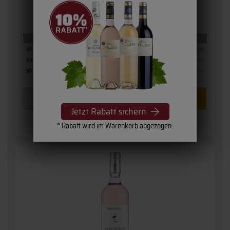
7,
15
€
inkl. MwSt. / zzgl.
Versand
(Grundpreis: 9,53 € pro l)
Staffelpreise
ab 12 Fl.
7,15 €
(9,53 € pro l)
ab 6 Fl.
7,55 €
(10,07 € pro l)
ab 1 Fl.
7,95 €
(10,60 € pro l)
Jetzt Rabatt sichern
* Rabatt wird im Warenkorb abgezogen.