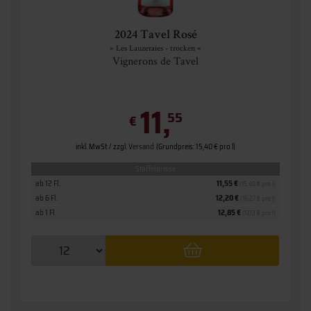
2024 Tavel Rosé
» Les Lauzeraies - trocken «
Vignerons de Tavel
11,
55
€
inkl. MwSt. / zzgl.
Versand
(Grundpreis: 15,40 € pro l)
Staffelpreise
ab 12 Fl.
11,55 €
(15,40 € pro l)
ab 6 Fl.
12,20 €
(16,27 € pro l)
ab 1 Fl.
12,85 €
(17,13 € pro l)