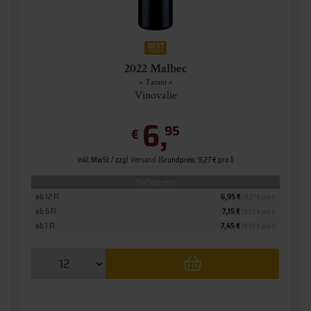
2022 Malbec
» Tarani «
Vinovalie
6,
95
€
inkl. MwSt. / zzgl.
Versand
(Grundpreis: 9,27 € pro l)
Staffelpreise
ab 12 Fl.
6,95 €
(9,27 € pro l)
ab 6 Fl.
7,15 €
(9,53 € pro l)
ab 1 Fl.
7,45 €
(9,93 € pro l)