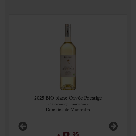
ge
2025 BIO blanc Cuvée Prestige
2
» Chardonnay - Sauvignon «
Domaine de Montcalm
95
€