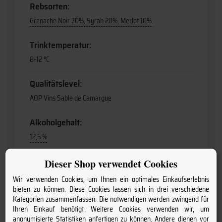
Rebsorten:
Grenache Noir 70%, Syrah 20%, Merlot 10%
Trinktemperatur:
8-12 °C
Qualitätslevel:
AOP Vins Sable de Camargue
Alkoholgehalt:
12,5 %
Verschluss:
Dieser Shop verwendet Cookies
Kork
Wir verwenden Cookies, um Ihnen ein optimales Einkaufserlebnis
bieten zu können. Diese Cookies lassen sich in drei verschiedene
Lagerfähig:
Kategorien zusammenfassen. Die notwendigen werden zwingend für
Ihren Einkauf benötigt. Weitere Cookies verwenden wir, um
2028
anonymisierte Statistiken anfertigen zu können. Andere dienen vor