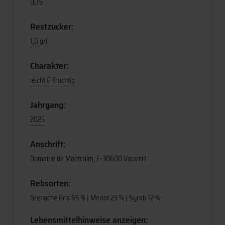
0,75
Restzucker:
1,0 g/l
Charakter:
leicht & fruchtig
Jahrgang:
2025
Anschrift:
Domaine de Montcalm, F-30600 Vauvert
Rebsorten:
Grenache Gris 65 % | Merlot 23 % | Syrah 12 %
Lebensmittelhinweise anzeigen: