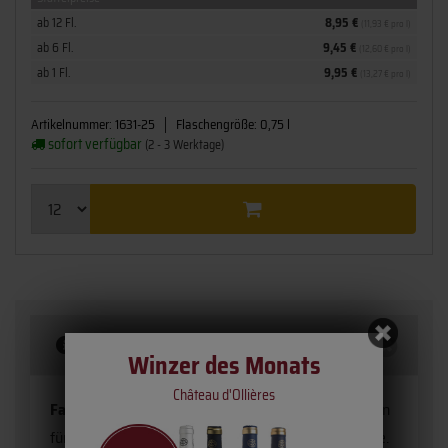
ab 12 Fl.
8,95 €
(11,93 € pro l)
ab 6 Fl.
9,45 €
(12,60 € pro l)
ab 1 Fl.
9,95 €
(13,27 € pro l)
Artikelnummer:
1631-25
Flaschengröße:
0,75 l
sofort verfügbar
(2 - 3 Werktage)
Beschreibung
Winzer des Monats
Château d'Ollières
Familie Jeanjacques
produziert gemäß den Vorgaben
für BIO-Anbau in der Petite Camargue leckere Weine.