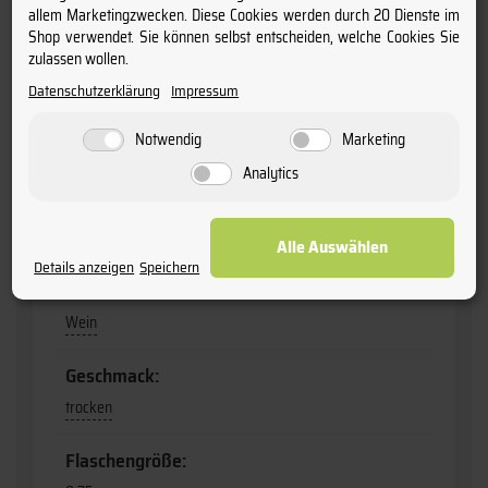
allem Marketingzwecken. Diese Cookies werden durch 20 Dienste im
Information:
Shop verwendet. Sie können selbst entscheiden, welche Cookies Sie
zulassen wollen.
enthält Sulfite
Datenschutzerklärung
Impressum
Anbaugebiet:
Notwendig
Marketing
Languedoc-Roussillon
Analytics
Bio-Zertifizierung:
FR-BIO-001
Alle Auswählen
Details anzeigen
Speichern
Produktart:
Wein
Geschmack:
trocken
Flaschengröße: