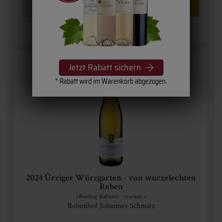
Jetzt Rabatt sichern
* Rabatt wird im Warenkorb abgezogen.
2024 Ürziger Würzgarten - von wurzelechten
Reben
»Riesling Kabinett - trocken «
Rebenhof Johannes Schmitz