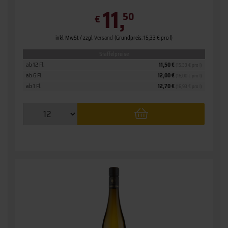
11,
50
€
inkl. MwSt. / zzgl.
Versand
(Grundpreis: 15,33 € pro l)
Staffelpreise
ab 12 Fl.
11,50 €
(15,33 € pro l)
ab 6 Fl.
12,00 €
(16,00 € pro l)
ab 1 Fl.
12,70 €
(16,93 € pro l)