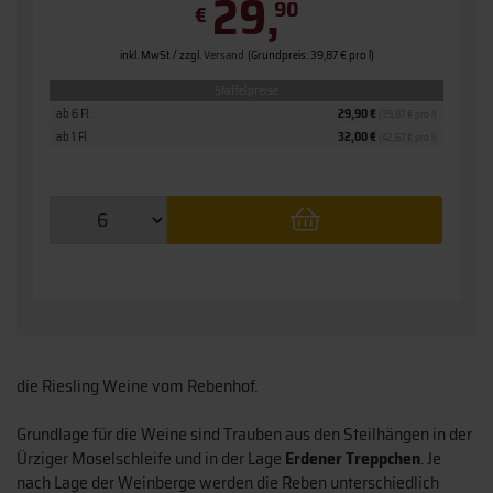
29,
90
€
inkl. MwSt. / zzgl.
Versand
(Grundpreis: 39,87 € pro l)
Staffelpreise
ab 6 Fl.
29,90 €
(39,87 € pro l)
ab 1 Fl.
32,00 €
(42,67 € pro l)
die Riesling Weine vom Rebenhof.
Grundlage für die Weine sind Trauben aus den Steilhängen in der
Ürziger Moselschleife und in der Lage
Erdener Treppchen
. Je
nach Lage der Weinberge werden die Reben unterschiedlich