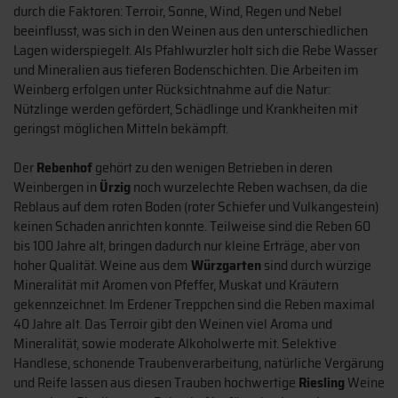
durch die Faktoren: Terroir, Sonne, Wind, Regen und Nebel
beeinflusst, was sich in den Weinen aus den unterschiedlichen
Lagen widerspiegelt. Als Pfahlwurzler holt sich die Rebe Wasser
und Mineralien aus tieferen Bodenschichten. Die Arbeiten im
Weinberg erfolgen unter Rücksichtnahme auf die Natur:
Nützlinge werden gefördert, Schädlinge und Krankheiten mit
geringst möglichen Mitteln bekämpft.
Der
Rebenhof
gehört zu den wenigen Betrieben in deren
Weinbergen in
Ürzig
noch wurzelechte Reben wachsen, da die
Reblaus auf dem roten Boden (roter Schiefer und Vulkangestein)
keinen Schaden anrichten konnte. Teilweise sind die Reben 60
bis 100 Jahre alt, bringen dadurch nur kleine Erträge, aber von
hoher Qualität. Weine aus dem
Würzgarten
sind durch würzige
Mineralität mit Aromen von Pfeffer, Muskat und Kräutern
gekennzeichnet. Im Erdener Treppchen sind die Reben maximal
40 Jahre alt. Das Terroir gibt den Weinen viel Aroma und
Mineralität, sowie moderate Alkoholwerte mit. Selektive
Handlese, schonende Traubenverarbeitung, natürliche Vergärung
und Reife lassen aus diesen Trauben hochwertige
Riesling
Weine