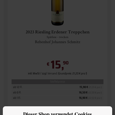
2023 Riesling Erdener Treppchen
Spätlese - trocken
Rebenhof Johannes Schmitz
15,
90
€
inkl. MwSt. / zzgl.
Versand
(Grundpreis: 21,20 € pro l)
Staffelpreise
ab 12 Fl.
15,90 €
(21,20 € pro l)
ab 6 Fl.
16,50 €
(22,00 € pro l)
ab 1 Fl.
16,90 €
(22,53 € pro l)
Dieser Shop verwendet Cookies