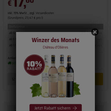
17,
60
€
inkl. 19% MwSt. , zzgl.
Versandkosten
(Grundpreis: 23,47 € pro l)
Staffelpreise
ab 12 Fl.
17,60 €
(23,47 € pro l)
Winzer des Monats
ab 6 Fl.
18,60 €
(24,80 € pro l)
ab 1 Fl.
19,55 €
(26,07 € pro l)
Château d'Ollières
Artikelnummer:
1727-25
Flaschengröße:
0,75 l
sofort verfügbar
(2 - 3 Werktage)
Jetzt Rabatt sichern