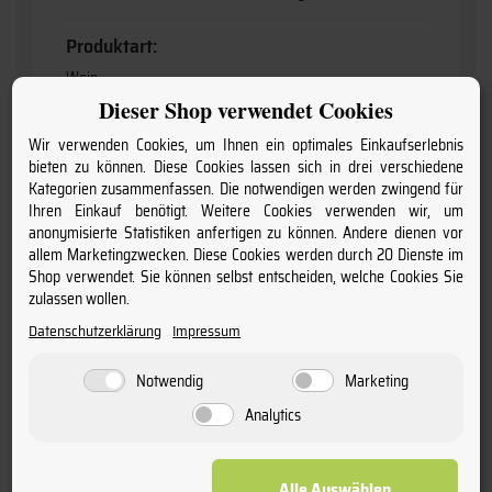
Produktart:
Wein
Dieser Shop verwendet Cookies
Geschmack:
Wir verwenden Cookies, um Ihnen ein optimales Einkaufserlebnis
trocken
bieten zu können. Diese Cookies lassen sich in drei verschiedene
Kategorien zusammenfassen. Die notwendigen werden zwingend für
Ihren Einkauf benötigt. Weitere Cookies verwenden wir, um
Flaschengröße:
anonymisierte Statistiken anfertigen zu können. Andere dienen vor
0,75
allem Marketingzwecken. Diese Cookies werden durch 20 Dienste im
Shop verwendet. Sie können selbst entscheiden, welche Cookies Sie
zulassen wollen.
Charakter:
Datenschutzerklärung
Impressum
frisch & mineralisch
Notwendig
Marketing
Jahrgang:
Analytics
2025
Lebensmittelhinweise anzeigen:
Alle Auswählen