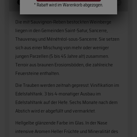
Beschreibung
* Rabatt wird im Warenkorb abgezogen.
Die mit Sauvignon-Reben bestockten Weinberge
liegen in den Gemeinden Saint-Satur, Sancerre,
Thauvenay und Ménétréol-sous-Sancerre. Sie setzen
sich aus einer Mischung von mehr oder weniger
jungen Parzellen (5 bis 45 Jahre alt) zusammen.
Terroir aus braunen Erosionsböden, die zahlreiche
Feuersteine enthalten.
Die Trauben werden zeitnah gepresst. Vinifikation im
Edelstahltank. 3 bis 4-monatiger Ausbau im
Edelstahltank auf der Hefe. Sechs Monate nach dem
Abstich wird er abgefüllt und vermarktet.
Hellgelbe glänzende Farbe im Glas. In der Nase
intensive Aromen Heller Früchte und Mineralität des