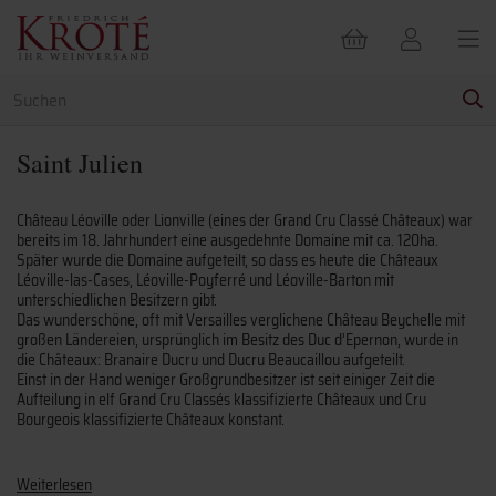
Saint Julien
Château Léoville oder Lionville (eines der Grand Cru Classé Châteaux) war
bereits im 18. Jahrhundert eine ausgedehnte Domaine mit ca. 120ha.
Später wurde die Domaine aufgeteilt, so dass es heute die Châteaux
Léoville-las-Cases, Léoville-Poyferré und Léoville-Barton mit
unterschiedlichen Besitzern gibt.
Das wunderschöne, oft mit Versailles verglichene Château Beychelle mit
großen Ländereien, ursprünglich im Besitz des Duc d’Epernon, wurde in
die Châteaux: Branaire Ducru und Ducru Beaucaillou aufgeteilt.
Einst in der Hand weniger Großgrundbesitzer ist seit einiger Zeit die
Aufteilung in elf Grand Cru Classés klassifizierte Châteaux und Cru
Bourgeois klassifizierte Châteaux konstant.
Weiterlesen