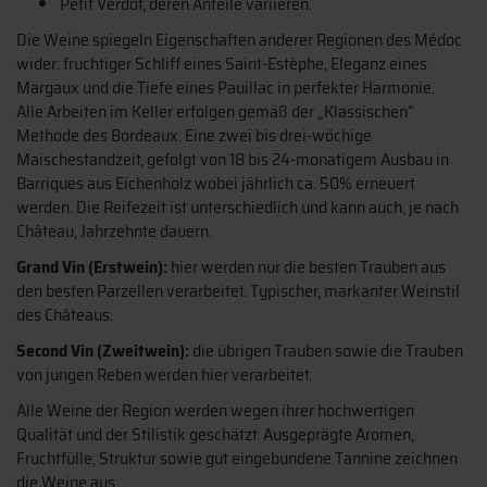
Petit Verdot, deren Anteile variieren.
Die Weine spiegeln Eigenschaften anderer Regionen des Médoc
wider: fruchtiger Schliff eines Saint-Estèphe, Eleganz eines
Margaux und die Tiefe eines Pauillac in perfekter Harmonie.
Alle Arbeiten im Keller erfolgen gemäß der „Klassischen“
Methode des Bordeaux. Eine zwei bis drei-wöchige
Maischestandzeit, gefolgt von 18 bis 24-monatigem Ausbau in
Barriques aus Eichenholz wobei jährlich ca. 50% erneuert
werden. Die Reifezeit ist unterschiedlich und kann auch, je nach
Château, Jahrzehnte dauern.
Grand Vin (Erstwein):
hier werden nur die besten Trauben aus
den besten Parzellen verarbeitet. Typischer, markanter Weinstil
des Châteaus.
Second Vin (Zweitwein):
die übrigen Trauben sowie die Trauben
von jungen Reben werden hier verarbeitet.
Alle Weine der Region werden wegen ihrer hochwertigen
Qualität und der Stilistik geschätzt. Ausgeprägte Aromen,
Fruchtfülle, Struktur sowie gut eingebundene Tannine zeichnen
die Weine aus.