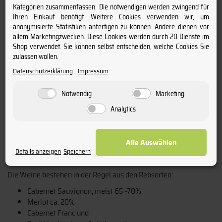
Château Langoa-Barton - 3ème Grand Cru Classé
Kategorien zusammenfassen. Die notwendigen werden zwingend für
Château Léoville-Las-Case - 2ème Grand Cru Classé
Ihren Einkauf benötigt. Weitere Cookies verwenden wir, um
Château Léoville-Barton - 2ème Grand Cru Classé
anonymisierte Statistiken anfertigen zu können. Andere dienen vor
Château Léoville-Poyferré - 2ème Grand Cru Classé
allem Marketingzwecken. Diese Cookies werden durch 20 Dienste im
Shop verwendet. Sie können selbst entscheiden, welche Cookies Sie
Château Saint-Pierre - 4ème Grand Cru Classé
zulassen wollen.
Château Talbot - 4ème Grand Cru Classé
Datenschutzerklärung
Impressum
Cru Bourgeois:
Château La Bridane
Notwendig
Marketing
Château Gloria
Analytics
Château du Glana
Château Lalande-Borie
Alle Auswählen
Details anzeigen
Speichern
Landestypische Rebsorten und Weinstil
Die Weine bestehen in der Regel aus den Rebsorten:
Cabernet Sauvignon, meist 65 -70%
Merlot ca. 20%
Cabernet Franc und