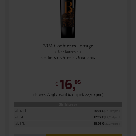
2021 Corbières - rouge
» B de Boutenac «
Celliers d'Orfée - Ornaisons
16,
95
€
inkl. MwSt. / zzgl.
Versand
(Grundpreis: 22,60 € pro l)
Staffelpreise
ab 12 Fl.
16,95 €
(22,60 € pro l)
ab 6 Fl.
17,95 €
(23,93 € pro l)
ab 1 Fl.
18,95 €
(25,27 € pro l)