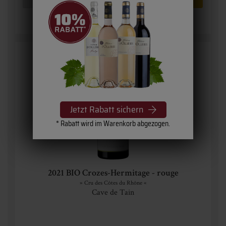
Jetzt Rabatt sichern
* Rabatt wird im Warenkorb abgezogen.
2021 BIO Crozes-Hermitage - rouge
» Cru des Côtes du Rhône «
Cave de Tain