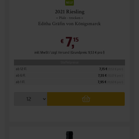
2021 Riesling
» Pfalz - trocken «
Editha Gräfin von Königsmarck
7,
15
€
inkl. MwSt. / zzgl.
Versand
(Grundpreis: 9,53 € pro l)
Staffelpreise
ab 12 Fl.
7,15 €
(9,53 € pro l)
ab 6 Fl.
7,55 €
(10,07 € pro l)
ab 1 Fl.
7,95 €
(10,60 € pro l)