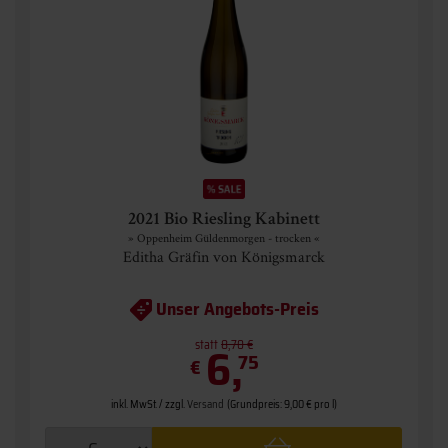
2021 Bio Riesling Kabinett
» Oppenheim Güldenmorgen - trocken «
Editha Gräfin von Königsmarck
Unser Angebots-Preis
statt
6,
8,70 €
75
€
inkl. MwSt. / zzgl.
Versand
(Grundpreis: 9,00 € pro l)