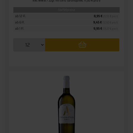
inkl. MwSt. / zzgl.
Versand
(Grundpreis: 11,93 € pro l)
Staffelpreise
ab 12 Fl.
8,95 €
(11,93 € pro l)
ab 6 Fl.
9,45 €
(12,60 € pro l)
ab 1 Fl.
9,95 €
(13,27 € pro l)