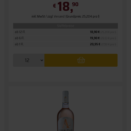
18,
90
€
inkl. MwSt. / zzgl.
Versand
(Grundpreis: 25,20 € pro l)
Staffelpreise
ab 12 Fl.
18,90 €
(25,20 € pro l)
ab 6 Fl.
19,90 €
(26,53 € pro l)
ab 1 Fl.
20,95 €
(27,93 € pro l)