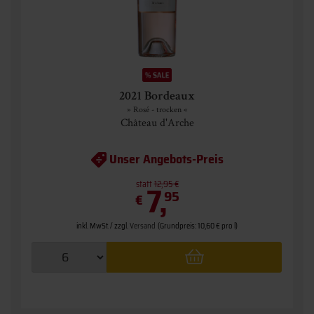
2021 Bordeaux
» Rosé - trocken «
Château d'Arche
Unser Angebots-Preis
statt
7,
12,95 €
95
€
inkl. MwSt. / zzgl.
Versand
(Grundpreis: 10,60 € pro l)