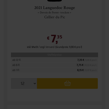
2021 Languedoc Rouge
» Devois de Perret- trocken «
Cellier du Pic
7,
35
€
inkl. MwSt. / zzgl.
Versand
(Grundpreis: 9,80 € pro l)
Staffelpreise
ab 12 Fl.
7,35 €
(9,80 € pro l)
ab 6 Fl.
7,75 €
(10,33 € pro l)
ab 1 Fl.
8,15 €
(10,87 € pro l)