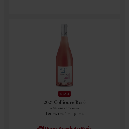
2021 Collioure Rosé
» Millesia - trocken «
Terres des Templiers
Unser Angebots-Preis