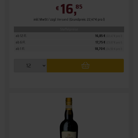
16,
85
€
inkl. MwSt. / zzgl.
Versand
(Grundpreis: 22,47 € pro l)
Staffelpreise
ab 12 Fl.
16,85 €
(22,47 € pro l)
ab 6 Fl.
17,75 €
(23,67 € pro l)
ab 1 Fl.
18,70 €
(24,93 € pro l)