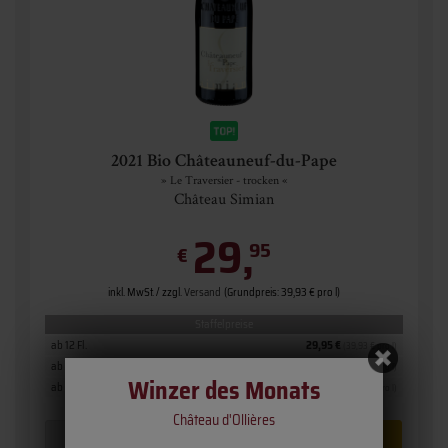
2021 Bio Châteauneuf-du-Pape
» Le Traversier - trocken «
Château Simian
29,
95
€
inkl. MwSt. / zzgl.
Versand
(Grundpreis: 39,93 € pro l)
Staffelpreise
ab 12 Fl.
29,95 €
(39,93 € pro l)
ab 6 Fl.
35,75 €
(47,67 € pro l)
Winzer des Monats
ab 1 Fl.
37,65 €
(50,20 € pro l)
Château d'Ollières