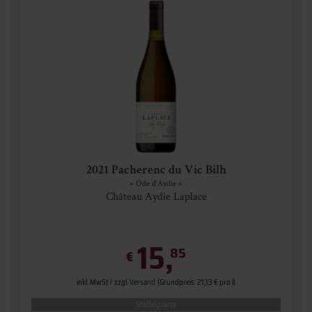
2021 Pacherenc du Vic Bilh
» Ode d'Aydie «
Château Aydie Laplace
15,
85
€
inkl. MwSt. / zzgl.
Versand
(Grundpreis: 21,13 € pro l)
Staffelpreise