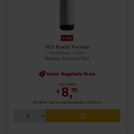
2021 Rueda Verdejo
» Mantel Blanco - trocken «
Bodegas Alvarez y Diez
Unser Angebots-Preis
statt
8,
12,10 €
95
€
inkl. MwSt. / zzgl.
Versand
(Grundpreis: 11,93 € pro l)