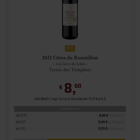
2021 Côtes du Roussillon
» Les Caves du Soleil «
Terres des Templiers
8,
60
€
inkl. MwSt. / zzgl.
Versand
(Grundpreis: 11,47 € pro l)
Staffelpreise
ab 12 Fl.
8,60 €
(11,47 € pro l)
ab 6 Fl.
9,05 €
(12,07 € pro l)
ab 1 Fl.
9,55 €
(12,73 € pro l)