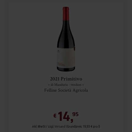
2021 Primitivo
» di Manduria - trocken «
Felline Società Agricola
14,
95
€
inkl. MwSt. / zzgl.
Versand
(Grundpreis: 19,93 € pro l)