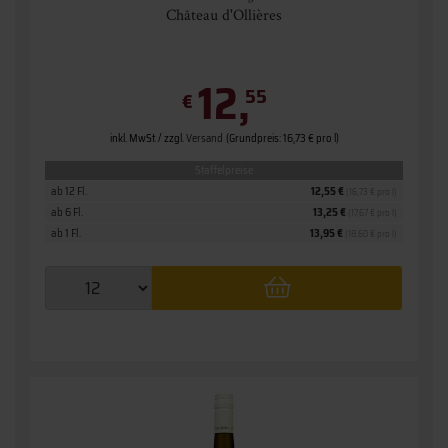
Château d'Ollières
12,
55
€
inkl. MwSt. / zzgl.
Versand
(Grundpreis: 16,73 € pro l)
Staffelpreise
ab 12 Fl.
12,55 €
(16,73 € pro l)
ab 6 Fl.
13,25 €
(17,67 € pro l)
ab 1 Fl.
13,95 €
(18,60 € pro l)