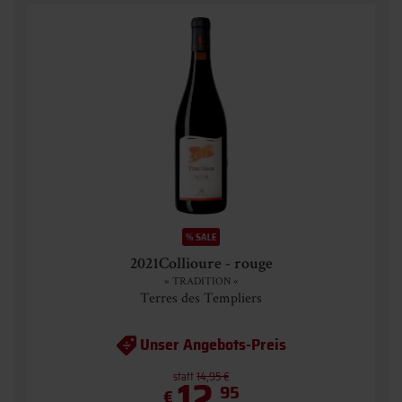
2021Collioure - rouge
» TRADITION «
Terres des Templiers
Unser Angebots-Preis
statt
12,
14,95 €
95
€