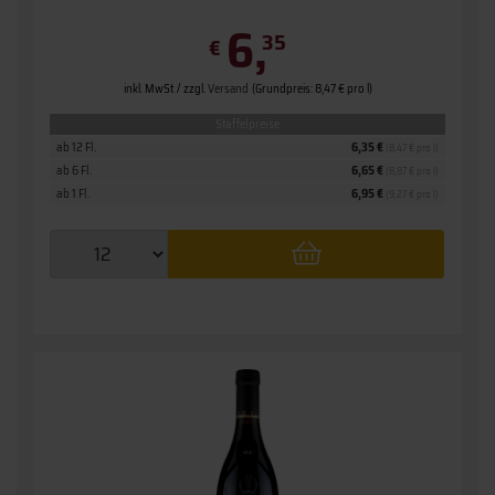
6,
35
€
inkl. MwSt. / zzgl.
Versand
(Grundpreis: 8,47 € pro l)
Staffelpreise
ab 12 Fl.
6,35 €
(8,47 € pro l)
ab 6 Fl.
6,65 €
(8,87 € pro l)
ab 1 Fl.
6,95 €
(9,27 € pro l)