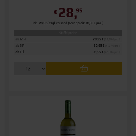
28,
95
€
inkl. MwSt. / zzgl.
Versand
(Grundpreis: 38,60 € pro l)
Staffelpreise
ab 12 Fl.
28,95 €
(38,60 € pro l)
ab 6 Fl.
30,95 €
(41,27 € pro l)
ab 1 Fl.
31,95 €
(42,60 € pro l)