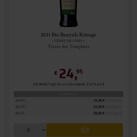
2021 Bio Banyuls Rimage
»TERRE DES OMS «
Terres des Templiers
24,
95
€
inkl. MwSt. / zzgl.
Versand
(Grundpreis: 33,27 € pro l)
Staffelpreise
ab 6 Fl.
24,95 €
(33,27 € pro l)
ab 3 Fl.
25,95 €
(34,60 € pro l)
ab 1 Fl.
26,95 €
(35,93 € pro l)