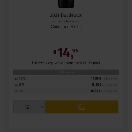
2021 Bordeaux
» blanc - trocken «
Château d'Arche
14,
95
€
inkl. MwSt. / zzgl.
Versand
(Grundpreis: 19,93 € pro l)
Staffelpreise
ab 12 Fl.
14,95 €
(19,93 € pro l)
ab 6 Fl.
15,80 €
(21,07 € pro l)
ab 1 Fl.
16,65 €
(22,20 € pro l)