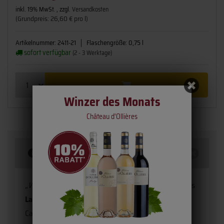
inkl. 19% MwSt. , zzgl.
Versandkosten
(Grundpreis: 26,60 € pro l)
Artikelnummer:
2411-21
Flaschengröße:
0,75 l
sofort verfügbar
(2 - 3 Werktage)
Winzer des Monats
Château d'Ollières
Beschreibung
„Weine für ein gutes Leben“
Leitspruch des Weinguts
La Badia
. Der Familienbetrieb liegt in der Gemeinde
Calosso im Piemont. Gründer war Felice Bussi