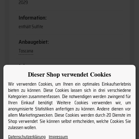
2029
Information:
enthält Sulfite
Anbaugebiet:
Toscana
Jahrgang:
Dieser Shop verwendet Cookies
2021
Wir verwenden Cookies, um Ihnen ein optimales Einkaufserlebnis
Produktart:
bieten zu können. Diese Cookies lassen sich in drei verschiedene
Kategorien zusammenfassen. Die notwendigen werden zwingend für
Wein
Ihren Einkauf benötigt. Weitere Cookies verwenden wir, um
anonymisierte Statistiken anfertigen zu können. Andere dienen vor
Geschmack:
allem Marketingzwecken. Diese Cookies werden durch 20 Dienste im
Shop verwendet. Sie können selbst entscheiden, welche Cookies Sie
trocken
zulassen wollen.
Datenschutzerklärung
Impressum
Flaschengröße: