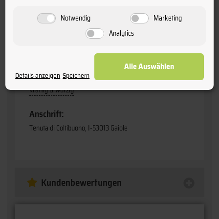
0,75
Notwendig
Marketing
Analytics
Bio-Zertifizierung:
DE-ÖKO-037
Alle Auswählen
Charakter:
Details anzeigen
Speichern
kräftig & würzig
Anschrift:
Tenuta di Coltibuono, I-53013 Gaiole
Kundenbewertungen