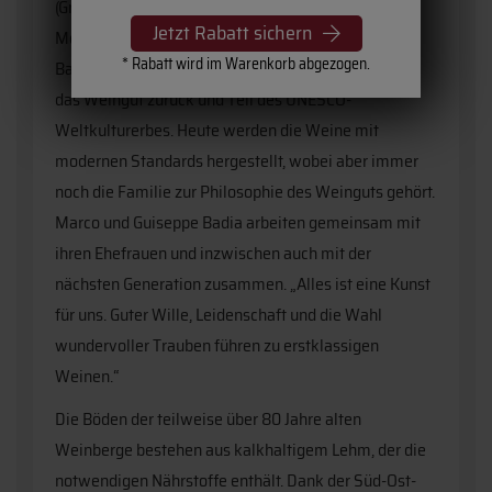
(Großvater des heutigen Inhabers), der seit 1987
Jetzt Rabatt sichern
Moscato Weine für den Großhandel produzierte. „La
* Rabatt wird im Warenkorb abgezogen.
Badia“ geht auf die rauen Felsen –
Badie
– rund um
das Weingut zurück und Teil des UNESCO-
Weltkulturerbes. Heute werden die Weine mit
modernen Standards hergestellt, wobei aber immer
noch die Familie zur Philosophie des Weinguts gehört.
Marco und Guiseppe Badia arbeiten gemeinsam mit
ihren Ehefrauen und inzwischen auch mit der
nächsten Generation zusammen. „Alles ist eine Kunst
für uns. Guter Wille, Leidenschaft und die Wahl
wundervoller Trauben führen zu erstklassigen
Weinen.“
Die Böden der teilweise über 80 Jahre alten
Weinberge bestehen aus kalkhaltigem Lehm, der die
notwendigen Nährstoffe enthält. Dank der Süd-Ost-