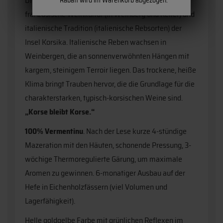
Die Produktlinie „Prestige du Président“ vereint
französische Weinkultur (in Weinberg und Keller) und
italienische Tradition (italienische Rebsorten) der
Insel Korsika. Italienische Reben wachsen in
Weinbergen, die an sonnenverwöhnten Hängen mit
kargem, steinigem Terroir liegen. Das trockene, heiße
Klima bringt Trauben hervor, die die Grundlage für die
charakterstarken, typisch-korsischen Weine sind.
„Korse bleibt Korse.“
100% Vermentinu
. Nach der Lese kurze 4-stündige
Mazeration mit den Häuten, schonende Pressung, 3-
wöchige Thermoregulierte Gärung, um maximale
Aromen zu gewinnen. 6-monatiger Ausbau auf der
Hefe in Eichenholzfässern (viel Volumen und
Lagerfähigkeit).
Helle goldgelbe Farbe mit grünlichen Reflexen im