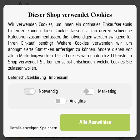
Wein
Dieser Shop verwendet Cookies
Geschmack:
Wir verwenden Cookies, um Ihnen ein optimales Einkaufserlebnis
trocken
bieten zu können. Diese Cookies lassen sich in drei verschiedene
Kategorien zusammenfassen. Die notwendigen werden zwingend für
Flaschengröße:
Ihren Einkauf benötigt. Weitere Cookies verwenden wir, um
anonymisierte Statistiken anfertigen zu können. Andere dienen vor
0,75
allem Marketingzwecken. Diese Cookies werden durch 20 Dienste im
Shop verwendet. Sie können selbst entscheiden, welche Cookies Sie
Charakter:
zulassen wollen.
kräftig & würzig
Datenschutzerklärung
Impressum
Anschrift:
Notwendig
Marketing
Analytics
Cave d'Aléria F -20270 Aléria
Alle Auswählen
Details anzeigen
Speichern
Kundenbewertungen