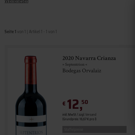
Weiterlesen
Seite 1
von 1
|
Artikel 1 - 1 von 1
2020 Navarra Crianza
» Septentrion «
Bodegas Orvalaiz
12,
50
€
inkl. MwSt. / zzgl.
Versand
(Grundpreis: 16,67 € pro l)
Staffelpreise