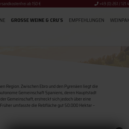
rsandkostenfrei ab 150 €
+49 (0) 261 / 121 
NE
GROSSE WEINE & CRU´S
EMPFEHLUNGEN
WEINPA
hen Region. Zwischen Ebro und den Pyrenäen liegt die
e Autonome Gemeinschaft Spaniens, deren Hauptstadt
der Gemeinschaft, erstreckt sich jedoch über eine
. Früher umfasste die Rebfläche gut 50.000 Hektar –