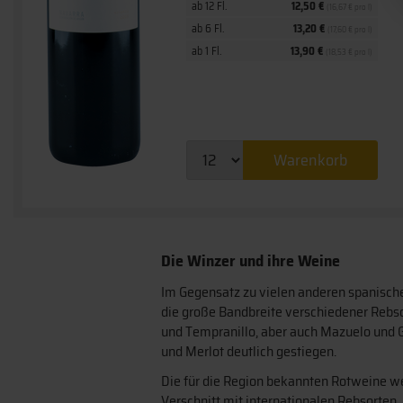
ab 12 Fl.
12,50 €
(16,67 € pro l)
ab 6 Fl.
13,20 €
(17,60 € pro l)
ab 1 Fl.
13,90 €
(18,53 € pro l)
Warenkorb
Die Winzer und ihre Weine
Im Gegensatz zu vielen anderen spanische
die große Bandbreite verschiedener Rebso
und Tempranillo, aber auch Mazuelo und Gr
und Merlot deutlich gestiegen.
Die für die Region bekannten Rotweine wer
Verschnitt mit internationalen Rebsorten.