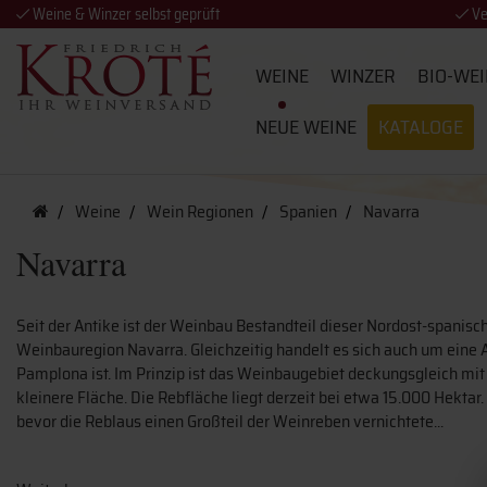
Weine & Winzer selbst geprüft
Ve
WEINE
WINZER
BIO-WEI
NEUE WEINE
KATALOGE
Weine
Wein Regionen
Spanien
Navarra
Navarra
Seit der Antike ist der Weinbau Bestandteil dieser Nordost-spanisc
Weinbauregion Navarra. Gleichzeitig handelt es sich auch um ein
Pamplona ist. Im Prinzip ist das Weinbaugebiet deckungsgleich mit 
kleinere Fläche. Die Rebfläche liegt derzeit bei etwa 15.000 Hektar
bevor die Reblaus einen Großteil der Weinreben vernichtete...