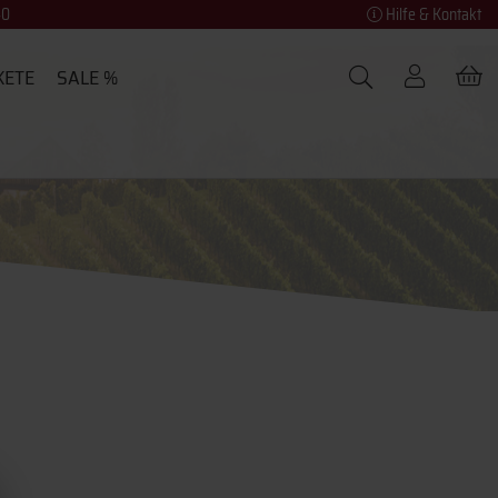
40
Hilfe & Kontakt
KETE
SALE %