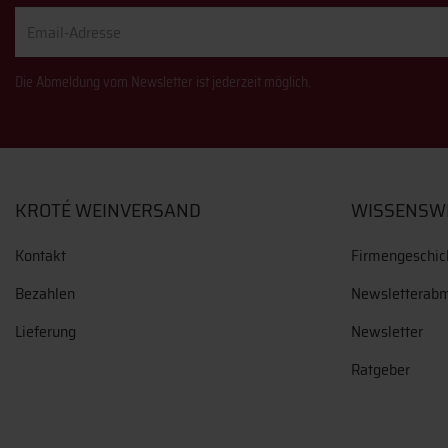
Email-
Adresse
Die Abmeldung vom Newsletter ist jederzeit möglich.
KROTÉ WEINVERSAND
WISSENSW
Kontakt
Firmengeschic
Bezahlen
Newsletterab
Lieferung
Newsletter
Ratgeber