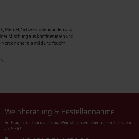
 Kalk, Mergel, Schwemmlandböden und
iner Mischung aus kontinentalen und
 Norden eher als mild und feucht
n.
Weinberatung & Bestellannahme
Bei Fragen rund um das Thema Wein stehen wir Ihnen jederzeit beratend
zur Seite!