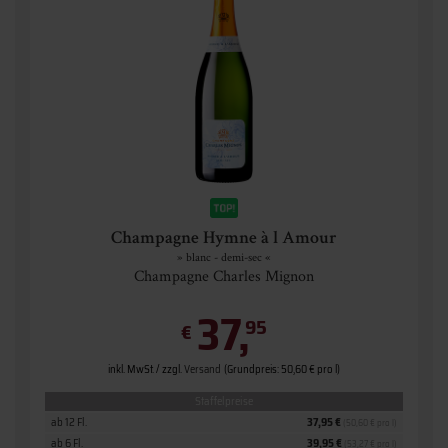
Champagne Hymne à l Amour
» blanc - demi-sec «
Champagne Charles Mignon
37,
95
€
inkl. MwSt. / zzgl.
Versand
(Grundpreis: 50,60 € pro l)
Staffelpreise
ab 12 Fl.
37,95 €
(50,60 € pro l)
ab 6 Fl.
39,95 €
(53,27 € pro l)