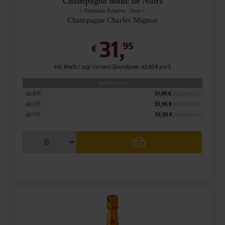
Champagne Blanc de Noirs
» Premium Réserve - brut «
Champagne Charles Mignon
31,
95
€
inkl. MwSt. / zzgl.
Versand
(Grundpreis: 42,60 € pro l)
Staffelpreise
ab 6 Fl.
31,95 €
(42,60 € pro l)
ab 3 Fl.
33,95 €
(45,27 € pro l)
ab 1 Fl.
35,95 €
(47,93 € pro l)