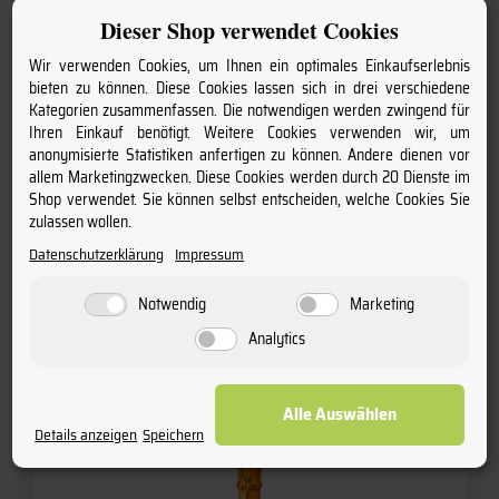
Dieser Shop verwendet Cookies
BIO Champagne Blanc
» Organic - brut «
Wir verwenden Cookies, um Ihnen ein optimales Einkaufserlebnis
Champagne Charles Mignon
bieten zu können. Diese Cookies lassen sich in drei verschiedene
Kategorien zusammenfassen. Die notwendigen werden zwingend für
44,
95
€
Ihren Einkauf benötigt. Weitere Cookies verwenden wir, um
anonymisierte Statistiken anfertigen zu können. Andere dienen vor
allem Marketingzwecken. Diese Cookies werden durch 20 Dienste im
inkl. MwSt. / zzgl.
Versand
(Grundpreis: 59,93 € pro l)
Shop verwendet. Sie können selbst entscheiden, welche Cookies Sie
Staffelpreise
zulassen wollen.
ab 12 Fl.
44,95 €
(59,93 € pro l)
Datenschutzerklärung
Impressum
ab 6 Fl.
46,95 €
(62,60 € pro l)
ab 1 Fl.
48,95 €
(65,27 € pro l)
Notwendig
Marketing
Analytics
Alle Auswählen
Details anzeigen
Speichern