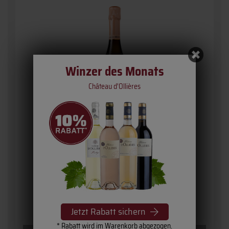
Winzer des Monats
Château d'Ollières
Rosé Champagne Grand Cru
» Cuvée Comte de Marne «
Champagne Charles Mignon
55,
95
€
Jetzt Rabatt sichern
inkl. MwSt. / zzgl.
Versand
(Grundpreis: 74,60 € pro l)
* Rabatt wird im Warenkorb abgezogen.