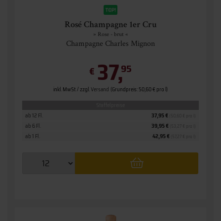
Rosé Champagne 1er Cru
» Rose - brut «
Champagne Charles Mignon
37,
95
€
inkl. MwSt. / zzgl.
Versand
(Grundpreis: 50,60 € pro l)
Staffelpreise
ab 12 Fl.
37,95 €
(50,60 € pro l)
ab 6 Fl.
39,95 €
(53,27 € pro l)
ab 1 Fl.
42,95 €
(57,27 € pro l)