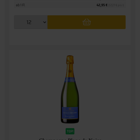
ab 1 Fl.
42,95 €
(57,27 € pro l)