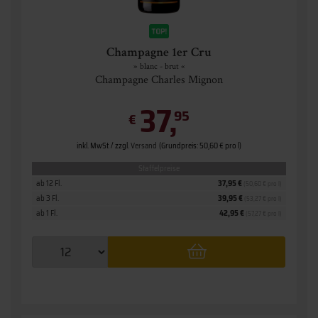
Champagne 1er Cru
» blanc - brut «
Champagne Charles Mignon
37,
95
€
inkl. MwSt. / zzgl.
Versand
(Grundpreis: 50,60 € pro l)
Staffelpreise
ab 12 Fl.
37,95 €
(50,60 € pro l)
ab 3 Fl.
39,95 €
(53,27 € pro l)
ab 1 Fl.
42,95 €
(57,27 € pro l)