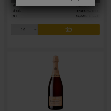
Staffelpreise
ab 12 Fl.
55,95 €
(74,60 € pro l)
ab 6 Fl.
57,95 €
(77,27 € pro l)
ab 1 Fl.
59,95 €
(79,93 € pro l)