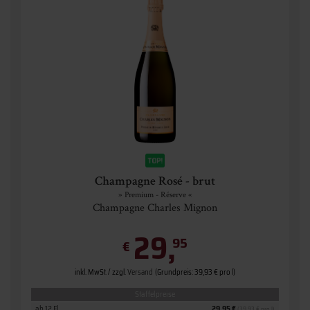
Champagne Rosé - brut
» Premium - Réserve «
Champagne Charles Mignon
29,
95
€
inkl. MwSt. / zzgl.
Versand
(Grundpreis: 39,93 € pro l)
Staffelpreise
ab 12 Fl.
29,95 €
(39,93 € pro l)