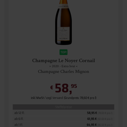
Champagne Le Noyer Cornail
» 2020 - Extra brut «
Champagne Charles Mignon
58,
95
€
inkl. MwSt. / zzgl.
Versand
(Grundpreis: 78,60 € pro l)
Staffelpreise
ab 12 Fl.
58,95 €
(78,60 € pro l)
ab 6 Fl.
61,95 €
(82,60 € pro l)
ab 1 Fl.
64,95 €
(86,60 € pro l)