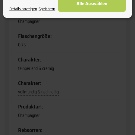
Alle Auswählen
Details anzeigen
Speichern
Art:
Champagner
Flaschengröße:
0,75
Charakter:
feinperlend & cremig
Charakter:
vollmundig & nachhaltig
Produktart:
Champagner
Rebsorten: