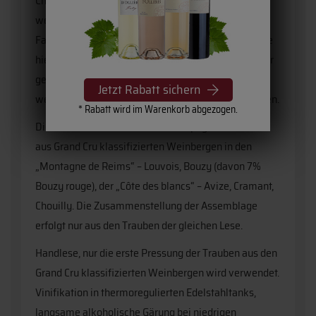
Charles Mignon mit Sitz in
Epernay
ist eines der
wenigen Champagner Häuser, das sich noch im
Familienbesitz befindet. Schon von Anfang an wurde
hier Wert auf die Herstellung luxuriöser Champagner
gelegt. Die Tradition und das erworbene Wissen
Jetzt Rabatt sichern
werden von Generation zu Generation weitergegeben.
* Rabatt wird im Warenkorb abgezogen.
Die Trauben für diesen Rosé Champagner stammen
aus Grand Cru klassifizierten Weinbergen in den
„Montagne de Reims“ – Louvois, Bouzy (davon 7%
Bouzy rouge), der „Côte des blancs“ – Avize, Cramant,
Chouilly. Die Zusammenstellung der Assemblage
erfolgt nur aus den Trauben der gleichen Lese.
Handlese, nur die erste Pressung der Trauben aus den
Grand Cru klassifizierten Weinbergen wird verwendet.
Vinifikation in thermoregulierten Edelstahltanks,
langsame alkoholische Gärung bei niedrigen