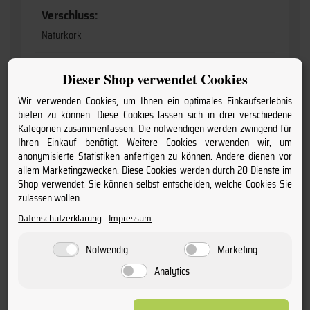
Verschluss:
Naturkork
Lagerfähig:
Dieser Shop verwendet Cookies
langfristig
Wir verwenden Cookies, um Ihnen ein optimales Einkaufserlebnis
bieten zu können. Diese Cookies lassen sich in drei verschiedene
Information:
Kategorien zusammenfassen. Die notwendigen werden zwingend für
Ihren Einkauf benötigt. Weitere Cookies verwenden wir, um
enthält Sulfite
anonymisierte Statistiken anfertigen zu können. Andere dienen vor
allem Marketingzwecken. Diese Cookies werden durch 20 Dienste im
Anbaugebiet:
Shop verwendet. Sie können selbst entscheiden, welche Cookies Sie
Champagne
zulassen wollen.
Datenschutzerklärung
Impressum
Anschrift:
Notwendig
Marketing
Champagne Charles Mignon, Epernay / France, F-51203
Analytics
Geschmack:
brut