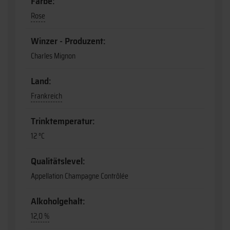
Farbe:
Rose
Winzer - Produzent:
Charles Mignon
Land:
Frankreich
Trinktemperatur:
12 °C
Qualitätslevel:
Appellation Champagne Contrôlée
Alkoholgehalt:
12,0 %