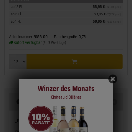
ab 12 Fl.
55,95 €
(74,60 € pro l)
ab 6 Fl.
57,95 €
(77,27 € pro l)
ab 1 Fl.
59,95 €
(79,93 € pro l)
Artikelnummer:
9188-00
Flaschengröße:
0,75 l
sofort verfügbar
(2 - 3 Werktage)
Winzer des Monats
Château d'Ollières
Beschreibung
„Gehen wir zu Tisch!“