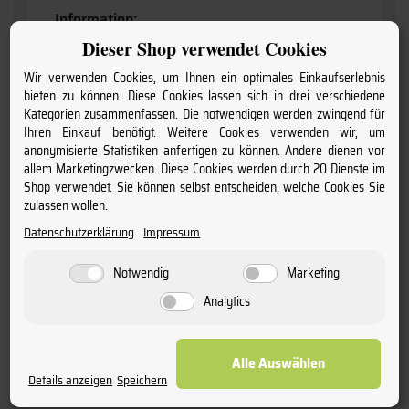
Information:
Dieser Shop verwendet Cookies
enthält Sulfite
Wir verwenden Cookies, um Ihnen ein optimales Einkaufserlebnis
Anbaugebiet:
bieten zu können. Diese Cookies lassen sich in drei verschiedene
Kategorien zusammenfassen. Die notwendigen werden zwingend für
Languedoc-Roussillon
Ihren Einkauf benötigt. Weitere Cookies verwenden wir, um
anonymisierte Statistiken anfertigen zu können. Andere dienen vor
Jahrgang:
allem Marketingzwecken. Diese Cookies werden durch 20 Dienste im
Shop verwendet. Sie können selbst entscheiden, welche Cookies Sie
2021
zulassen wollen.
Charakter:
Datenschutzerklärung
Impressum
ausdrucksstark & fein
Notwendig
Marketing
Produktart:
Analytics
Wein
Alle Auswählen
Geschmack:
Details anzeigen
Speichern
trocken