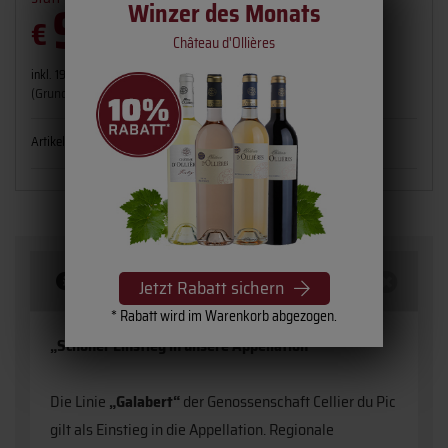
9,
Winzer des Monats
95
€
Château d'Ollières
inkl. 19% MwSt. , zzgl.
Versandkosten
(Grundpreis: 13,27 € pro l)
Artikelnummer:
1661-21
Flaschengröße:
0,75 l
Beschreibung
Jetzt Rabatt sichern
* Rabatt wird im Warenkorb abgezogen.
„Schöner Einstieg in unsere Appellation“
Die Linie
„Galabert“
der Genossenschaft Cellier du Pic
gilt als Einstieg in die Appellation. Regionale