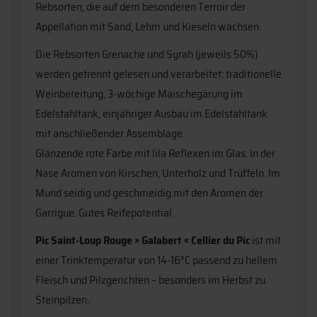
Rebsorten, die auf dem besonderen Terroir der
Appellation mit Sand, Lehm und Kieseln wachsen.
Die Rebsorten Grenache und Syrah (jeweils 50%)
werden getrennt gelesen und verarbeitet: traditionelle
Weinbereitung, 3-wöchige Maischegärung im
Edelstahltank, einjähriger Ausbau im Edelstahltank
mit anschließender Assemblage.
Glänzende rote Farbe mit lila Reflexen im Glas. In der
Nase Aromen von Kirschen, Unterholz und Trüffeln. Im
Mund seidig und geschmeidig mit den Aromen der
Garrigue. Gutes Reifepotential.
Pic Saint-Loup Rouge » Galabert « Cellier du Pic
ist mit
einer Trinktemperatur von 14-16°C passend zu hellem
Fleisch und Pilzgerichten – besonders im Herbst zu
Steinpilzen.