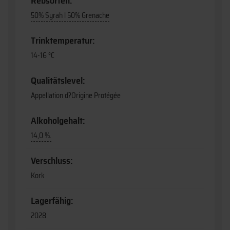
Rebsorten:
50% Syrah l 50% Grenache
Trinktemperatur:
14-16 °C
Qualitätslevel:
Appellation d?Origine Protégée
Alkoholgehalt:
14,0 %.
Verschluss:
Kork
Lagerfähig:
2028