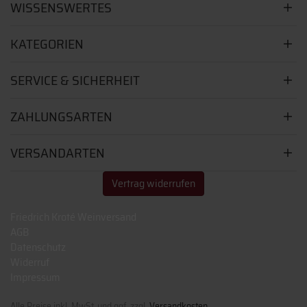
WISSENSWERTES
KATEGORIEN
SERVICE & SICHERHEIT
ZAHLUNGSARTEN
VERSANDARTEN
Vertrag widerrufen
Friedrich Kroté Weinversand
AGB
Datenschutz
Widerruf
Impressum
Alle Preise inkl. MwSt. und ggf. zzgl.
Versandkosten