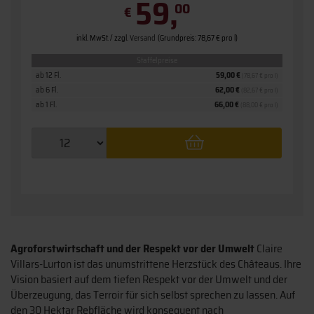
59,
00
€
inkl. MwSt. / zzgl.
Versand
(Grundpreis: 78,67 € pro l)
Staffelpreise
ab 12 Fl.
59,00 €
(78,67 € pro l)
ab 6 Fl.
62,00 €
(82,67 € pro l)
ab 1 Fl.
66,00 €
(88,00 € pro l)
Agroforstwirtschaft und der Respekt vor der Umwelt
Claire
Villars-Lurton ist das unumstrittene Herzstück des Châteaus. Ihre
Vision basiert auf dem tiefen Respekt vor der Umwelt und der
Überzeugung, das Terroir für sich selbst sprechen zu lassen. Auf
den 30 Hektar Rebfläche wird konsequent nach