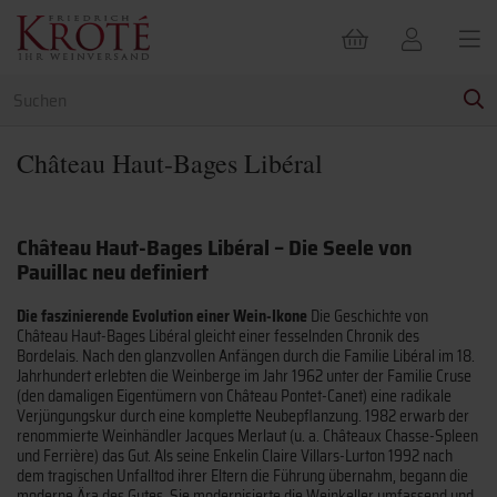
Château Haut-Bages Libéral
Château Haut-Bages Libéral – Die Seele von
Pauillac neu definiert
Die faszinierende Evolution einer Wein-Ikone
Die Geschichte von
Château Haut-Bages Libéral gleicht einer fesselnden Chronik des
Bordelais. Nach den glanzvollen Anfängen durch die Familie Libéral im 18.
Jahrhundert erlebten die Weinberge im Jahr 1962 unter der Familie Cruse
(den damaligen Eigentümern von Château Pontet-Canet) eine radikale
Verjüngungskur durch eine komplette Neubepflanzung. 1982 erwarb der
renommierte Weinhändler Jacques Merlaut (u. a. Châteaux Chasse-Spleen
und Ferrière) das Gut. Als seine Enkelin Claire Villars-Lurton 1992 nach
dem tragischen Unfalltod ihrer Eltern die Führung übernahm, begann die
moderne Ära des Gutes. Sie modernisierte die Weinkeller umfassend und