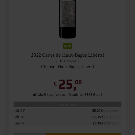
2022 Ceres de Haut-Bages Libéral
» Haut-Médoc «
Chateau Haut Bages Liberal
25,
00
€
inkl. MwSt. / zzgl.
Versand
(Grundpreis: 33,33 € pro l)
Staffelpreise
ab 12 Fl.
25,00 €
(33,33 € pro l)
ab 6 Fl.
26,35 €
(35,13 € pro l)
ab 1 Fl.
28,35 €
(37,80 € pro l)