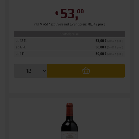
53,
00
€
inkl. MwSt. / zzgl.
Versand
(Grundpreis: 70,67 € pro l)
Staffelpreise
ab 12 Fl.
53,00 €
(70,67 € pro l)
ab 6 Fl.
56,00 €
(74,67 € pro l)
ab 1 Fl.
59,00 €
(78,67 € pro l)