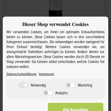
Dieser Shop verwendet Cookies
Wir verwenden Cookies, um Ihnen ein optimales Einkaufserlebnis
bieten zu können. Diese Cookies lassen sich in drei verschiedene
2020 Château Haut-Bages Libéral
Kategorien zusammenfassen. Die notwendigen werden zwingend für
» Pauillac «
Ihren Einkauf benötigt. Weitere Cookies verwenden wir, um
5ème Grand Cru Classé
anonymisierte Statistiken anfertigen zu können. Andere dienen vor
allem Marketingzwecken. Diese Cookies werden durch 20 Dienste im
57,
00
€
Shop verwendet. Sie können selbst entscheiden, welche Cookies Sie
zulassen wollen.
inkl. MwSt. / zzgl.
Versand
(Grundpreis: 76,00 € pro l)
Datenschutzerklärung
Impressum
Staffelpreise
Notwendig
Marketing
ab 12 Fl.
57,00 €
(76,00 € pro l)
ab 6 Fl.
60,00 €
(80,00 € pro l)
Analytics
ab 1 Fl.
63,00 €
(84,00 € pro l)
Alle Auswählen