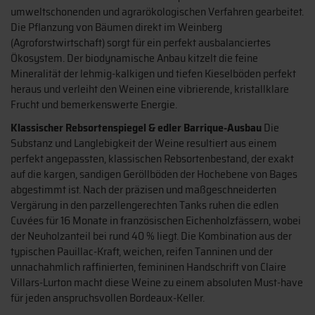
umweltschonenden und agrarökologischen Verfahren gearbeitet.
Die Pflanzung von Bäumen direkt im Weinberg
(Agroforstwirtschaft) sorgt für ein perfekt ausbalanciertes
Ökosystem. Der biodynamische Anbau kitzelt die feine
Mineralität der lehmig-kalkigen und tiefen Kieselböden perfekt
heraus und verleiht den Weinen eine vibrierende, kristallklare
Frucht und bemerkenswerte Energie.
Klassischer Rebsortenspiegel & edler Barrique-Ausbau
Die
Substanz und Langlebigkeit der Weine resultiert aus einem
perfekt angepassten, klassischen Rebsortenbestand, der exakt
auf die kargen, sandigen Geröllböden der Hochebene von Bages
abgestimmt ist. Nach der präzisen und maßgeschneiderten
Vergärung in den parzellengerechten Tanks ruhen die edlen
Cuvées für 16 Monate in französischen Eichenholzfässern, wobei
der Neuholzanteil bei rund 40 % liegt. Die Kombination aus der
typischen Pauillac-Kraft, weichen, reifen Tanninen und der
unnachahmlich raffinierten, femininen Handschrift von Claire
Villars-Lurton macht diese Weine zu einem absoluten Must-have
für jeden anspruchsvollen Bordeaux-Keller.