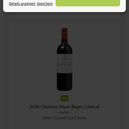
Details anzeigen
Speichern
2020 Château Haut-Bages Libéral
» Pauillac «
5ème Grand Cru Classé