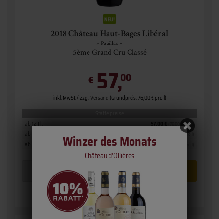
2018 Château Haut-Bages Libéral
» Pauillac «
5ème Grand Cru Classé
57,
00
€
inkl. MwSt. / zzgl.
Versand
(Grundpreis: 76,00 € pro l)
Staffelpreise
ab 12 Fl.
57,00 €
(76,00 € pro l)
ab 6 Fl.
60,00 €
(80,00 € pro l)
Winzer des Monats
ab 1 Fl.
63,00 €
(84,00 € pro l)
Château d'Ollières