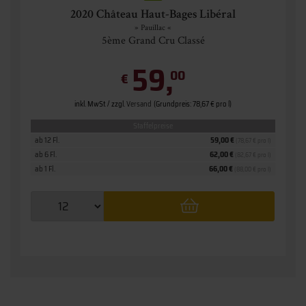
2020 Château Haut-Bages Libéral
» Pauillac «
5ème Grand Cru Classé
59,
00
€
inkl. MwSt. / zzgl.
Versand
(Grundpreis: 78,67 € pro l)
Staffelpreise
ab 12 Fl.
59,00 €
(78,67 € pro l)
ab 6 Fl.
62,00 €
(82,67 € pro l)
ab 1 Fl.
66,00 €
(88,00 € pro l)