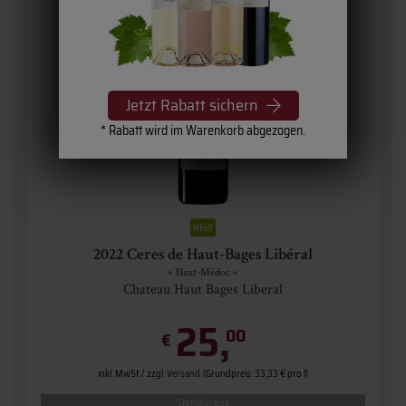
Jetzt Rabatt sichern
* Rabatt wird im Warenkorb abgezogen.
2022 Ceres de Haut-Bages Libéral
» Haut-Médoc «
Chateau Haut Bages Liberal
25,
00
€
inkl. MwSt. / zzgl.
Versand
(Grundpreis: 33,33 € pro l)
Staffelpreise