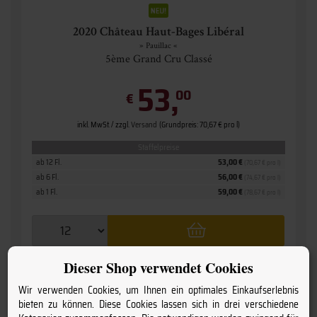
2020 Château Haut-Bages Libéral
» Pauillac «
5ème Grand Cru Classé
53,
00
€
inkl. MwSt. / zzgl.
Versand
(Grundpreis: 70,67 € pro l)
Staffelpreise
ab 12 Fl.
53,00 €
(70,67 € pro l)
ab 6 Fl.
56,00 €
(74,67 € pro l)
ab 1 Fl.
59,00 €
(78,67 € pro l)
Dieser Shop verwendet Cookies
Wir verwenden Cookies, um Ihnen ein optimales Einkaufserlebnis
bieten zu können. Diese Cookies lassen sich in drei verschiedene