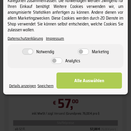
Kategorien zusammenfassen. Die notwendigen werden zwingend für
Ihren Einkauf benötigt. Weitere Cookies verwenden wir, um
anonymisierte Statistiken anfertigen zu können. Andere dienen vor
allem Marketingzwecken. Diese Cookies werden durch 20 Dienste im
Shop verwendet. Sie können selbst entscheiden, welche Cookies Sie
zulassen wollen.
Datenschutzerklärung
Impressum
Notwendig
Marketing
Analytics
2020 Château Haut-Bages Libéral
Alle Auswählen
» Pauillac «
Details anzeigen
Speichern
5ème Grand Cru Classé
57,
00
€
inkl. MwSt. / zzgl.
Versand
(Grundpreis: 76,00 € pro l)
Staffelpreise
ab 12 Fl.
57,00 €
(76,00 € pro l)