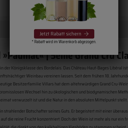
Jetzt Rabatt sichern
* Rabatt wird im Warenkorb abgezogen.
 »Pauillac« | 5ème Grand Cru Cl
 der Königsklasse des Bordelais. Das Château Haut-Bages Libéral ist
kunftsträchtiger Weinbau vereinen lassen. Seit dem frühen 18. Jahrhun
ie heutige Besitzerfamilie Villars hat dem altehrwürdigen Grand Cru-Wei
ompromisslosen Wechsel hin zu ökologischen und biodynamischen Met
eimat verwurzelt ist und die Natur in den absoluten Mittelpunkt stellt.
n strahlender Botschafter seines Guts. Er begeistert mit einer überaus
uf die reine Frucht konzentriert. Doch der Wein ist mehr als nur ein f
lität, die direkt von den kalkhaltigen Kiesböden zu stammen scheint