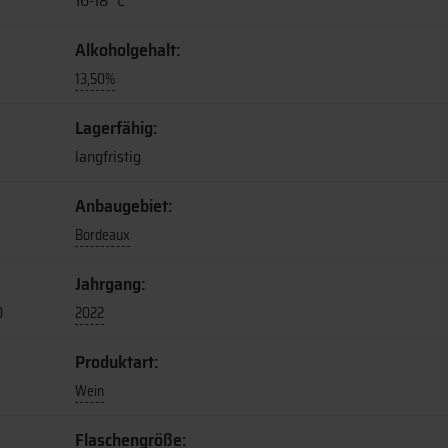
16-18 °C
Alkoholgehalt:
13,50%
Lagerfähig:
langfristig
Anbaugebiet:
Bordeaux
Jahrgang:
0
2022
Produktart:
Wein
Flaschengröße: