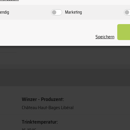
endig
Marketing
93-95/100 Pkte Weinwisser
93/100 Pkte Alexandre Ma
Speichern
Winzer - Produzent:
Château Haut-Bages Libéral
Trinktemperatur: