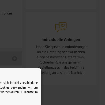
t für die
Individuelle Anliegen
Haben Sie spezielle Anforderungen
an die Lieferung oder wünschen
einen bestimmten Liefertermin
Schreiben Sie uns gerne im
Bestellprozess in das Feld "Ihre
Mitteilung an uns" eine Nachricht.
n sich in drei verschiedene
 Cookies verwenden wir, um
s werden durch 20 Dienste im