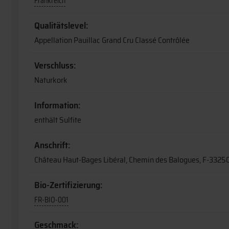
Frankreich
Qualitätslevel:
Appellation Pauillac Grand Cru Classé Contrôlée
Verschluss:
Naturkork
Information:
enthält Sulfite
Anschrift:
Château Haut-Bages Libéral, Chemin des Balogues, F-3325
Bio-Zertifizierung:
FR-BIO-001
Geschmack: