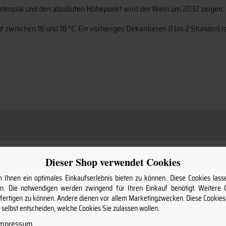
 Potenzial und den absoluten Höhepunkt wird der Wein um 2032 zeigen.
 zwischen 16 und 18 °C. Ein vorheriges Dekantieren (1 bis 2 Stunden) is
Dieser Shop verwendet Cookies
93-95/100 Pkte Falstaff
Ihnen ein optimales Einkaufserlebnis bieten zu können. Diese Cookies lasse
. Die notwendigen werden zwingend für Ihren Einkauf benötigt. Weitere
96/100 Pkte Decanter
nfertigen zu können. Andere dienen vor allem Marketingzwecken. Diese Cookie
selbst entscheiden, welche Cookies Sie zulassen wollen.
95/100 Pkte Figaro
Impressum