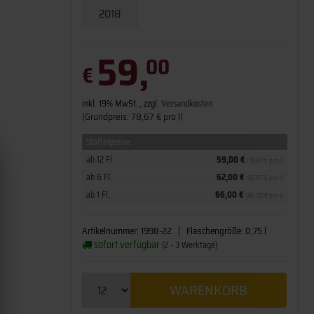
2018
59,
00
€
inkl. 19% MwSt. , zzgl.
Versandkosten
(Grundpreis: 78,67 € pro l)
Staffelpreise
ab 12 Fl.
59,00 €
(78,67 € pro l)
ab 6 Fl.
62,00 €
(82,67 € pro l)
ab 1 Fl.
66,00 €
(88,00 € pro l)
Artikelnummer:
1998-22
Flaschengröße:
0,75 l
sofort verfügbar
(2 - 3 Werktage)
WARENKORB