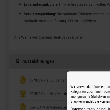
Lagerpotenzial:
Erste Trinkreife ab 2027. Sein volles
Servierempfehlung:
Die optimale Trinktemperatur liegt
optimale Aromaentfaltung sehr zu empfehlen.
Alle Weine von Château Haut-Bages Libéral
Auszeichnungen
97/100 Pkte Guilbert et Gaillard
Wir verwenden Cookies, um 
Kategorien zusammenfassen
93/100 Pkte Neal Martin
anonymisierte Statistiken a
Shop verwendet. Sie können 
96/100 Pkte Antonio Galloni
Datenschutzerklärung