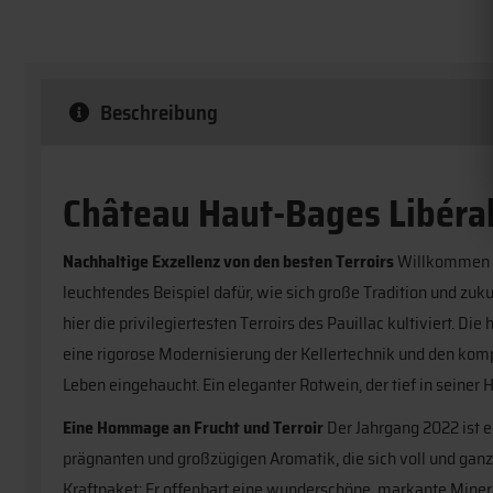
Beschreibung
Château Haut-Bages Libéral
Nachhaltige Exzellenz von den besten Terroirs
Willkommen in
leuchtendes Beispiel dafür, wie sich große Tradition und zu
hier die privilegiertesten Terroirs des Pauillac kultiviert. D
eine rigorose Modernisierung der Kellertechnik und den k
Leben eingehaucht. Ein eleganter Rotwein, der tief in seiner H
Eine Hommage an Frucht und Terroir
Der Jahrgang 2022 ist ei
prägnanten und großzügigen Aromatik, die sich voll und ganz a
Kraftpaket: Er offenbart eine wunderschöne, markante Minera