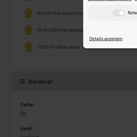
Notw
94/100 Pkte Robert Parker
93-94/100 Pkte Bettane & Desseauve
Details anzeigen
19/20 Pkte Max Gerstl
Steckbrief
Farbe:
Rot
Land: