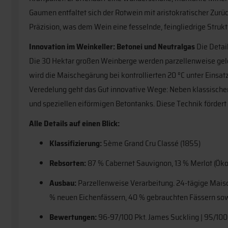
Gaumen entfaltet sich der Rotwein mit aristokratischer Zur
Präzision, was dem Wein eine fesselnde, feingliedrige Struktu
Innovation im Weinkeller: Betonei und Neutralgas
Die Detail
Die 30 Hektar großen Weinberge werden parzellenweise gele
wird die Maischegärung bei kontrollierten 20 °C unter Einsa
Veredelung geht das Gut innovative Wege: Neben klassischen
und speziellen eiförmigen Betontanks. Diese Technik fördert d
Alle Details auf einen Blick:
Klassifizierung:
5ème Grand Cru Classé (1855)
Rebsorten:
87 % Cabernet Sauvignon, 13 % Merlot (Ök
Ausbau:
Parzellenweise Verarbeitung. 24-tägige Maisc
% neuen Eichenfässern, 40 % gebrauchten Fässern so
Bewertungen:
96-97/100 Pkt. James Suckling | 95/100 