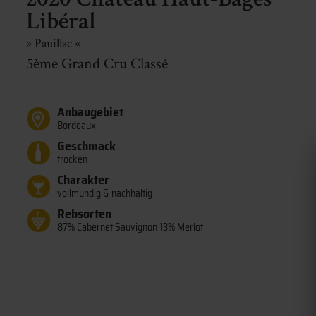
2020 Château Haut-Bages
Libéral
» Pauillac «
5ème Grand Cru Classé
Anbaugebiet
Bordeaux
Geschmack
trocken
Charakter
vollmundig & nachhaltig
Rebsorten
87% Cabernet Sauvignon 13% Merlot