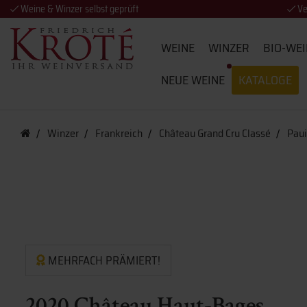
Weine & Winzer selbst geprüft
Ve
WEINE
WINZER
BIO-WEI
NEUE WEINE
KATALOGE
Winzer
Frankreich
Château Grand Cru Classé
Paui
MEHRFACH PRÄMIERT!