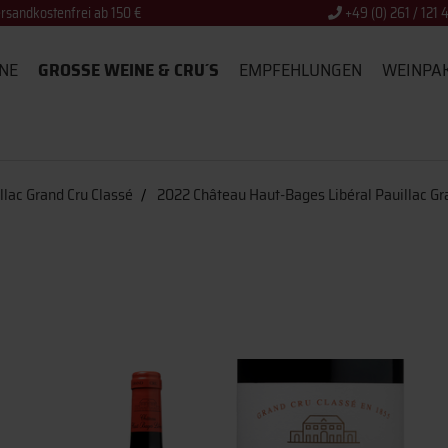
rsandkostenfrei ab 150 €
+49 (0) 261 / 121 
NE
GROSSE WEINE & CRU´S
EMPFEHLUNGEN
WEINPA
llac Grand Cru Classé
2022 Château Haut-Bages Libéral Pauillac Gr