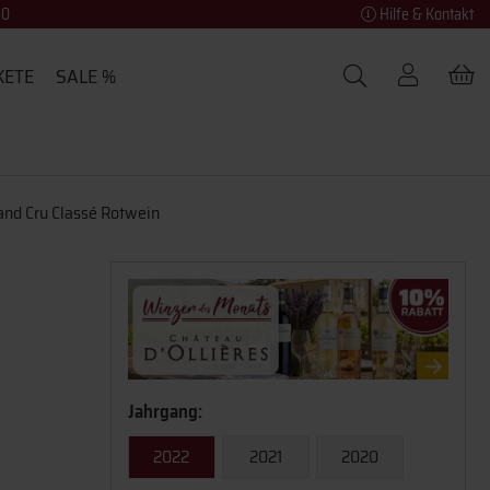
40
Hilfe & Kontakt
KETE
SALE %
and Cru Classé Rotwein
Jahrgang:
2022
2021
2020