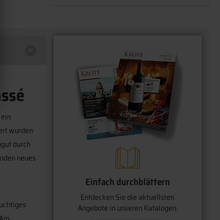
assé
 ein
dert wurden
ngut durch
hoden neues
Einfach durchblättern
Entdecken Sie die aktuellsten
ruchtiges
Angebote in unseren Katalogen.
. Am