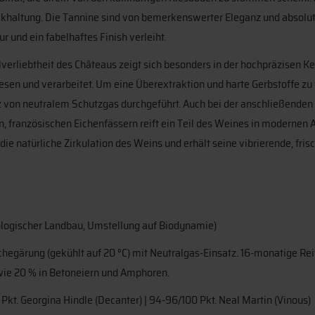
ückhaltung. Die Tannine sind von bemerkenswerter Eleganz und absolu
r und ein fabelhaftes Finish verleiht.
verliebtheit des Châteaus zeigt sich besonders in der hochpräzisen Kel
sen und verarbeitet. Um eine Überextraktion und harte Gerbstoffe zu
tz von neutralem Schutzgas durchgeführt. Auch bei der anschließenden
, französischen Eichenfässern reift ein Teil des Weines in modernen
ie natürliche Zirkulation des Weins und erhält seine vibrierende, fris
ologischer Landbau, Umstellung auf Biodynamie)
hegärung (gekühlt auf 20 °C) mit Neutralgas-Einsatz. 16-monatige Rei
wie 20 % in Betoneiern und Amphoren.
Pkt. Georgina Hindle (Decanter) | 94-96/100 Pkt. Neal Martin (Vinous)