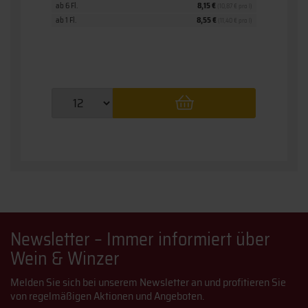
ab 6 Fl.
8,15 €
ab 6 Fl.
,93 € pro l)
(10,87 € pro l)
ab 1 Fl.
8,55 €
ab 1 Fl.
(11,40 € pro l)
Newsletter – Immer informiert über
Wein & Winzer
Melden Sie sich bei unserem Newsletter an und profitieren Sie
von regelmäßigen Aktionen und Angeboten.