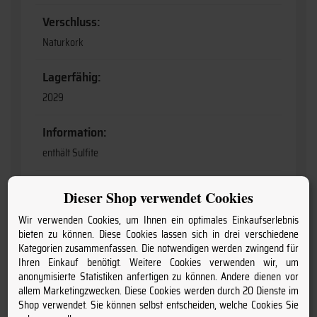
Verschluss:
Naturkork
Lagerfähig:
2029
Information:
enthält Sulfite
Anbaugebiet:
Dieser Shop verwendet Cookies
Bordeaux
Wir verwenden Cookies, um Ihnen ein optimales Einkaufserlebnis
bieten zu können. Diese Cookies lassen sich in drei verschiedene
Anschrift:
Kategorien zusammenfassen. Die notwendigen werden zwingend für
Ihren Einkauf benötigt. Weitere Cookies verwenden wir, um
Château Lauduc, 5, Avenue de Lauduc, F-33370 Tresses
anonymisierte Statistiken anfertigen zu können. Andere dienen vor
33370
allem Marketingzwecken. Diese Cookies werden durch 20 Dienste im
Shop verwendet. Sie können selbst entscheiden, welche Cookies Sie