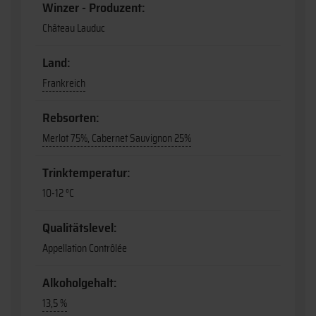
Winzer - Produzent:
Château Lauduc
Land:
Frankreich
Rebsorten:
Merlot 75%, Cabernet Sauvignon 25%
Trinktemperatur:
10-12 °C
Qualitätslevel:
Appellation Contrôlée
Alkoholgehalt:
13,5 %