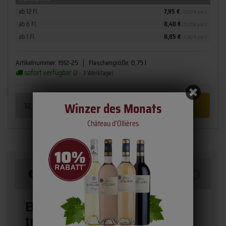
ab 12 Fl.
7,95 €
(10,60 € pro l)
ab 6 Fl.
8,40 €
(11,20 € pro l)
ab 1 Fl.
8,85 €
(11,80 € pro l)
Artikelnummer:
1912-25
Flaschengröße:
0,75 l
sofort verfügbar
(2 - 3 Werktage)
Winzer des Monats
Château d'Ollières
Beschreibung
Bordeaux Clairet »Classic -
trocken« | Château Lauduc