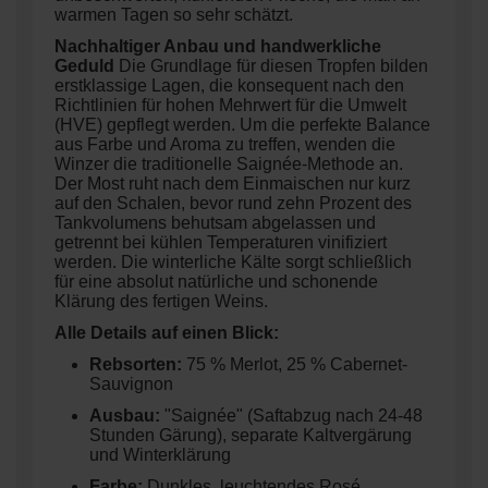
warmen Tagen so sehr schätzt.
Nachhaltiger Anbau und handwerkliche
Geduld
Die Grundlage für diesen Tropfen bilden
erstklassige Lagen, die konsequent nach den
Richtlinien für hohen Mehrwert für die Umwelt
(HVE) gepflegt werden
. Um die perfekte Balance
aus Farbe und Aroma zu treffen, wenden die
Winzer die traditionelle Saignée-Methode an.
Der Most ruht nach dem Einmaischen nur kurz
auf den Schalen, bevor rund zehn Prozent des
Tankvolumens behutsam abgelassen und
getrennt bei kühlen Temperaturen vinifiziert
werden. Die winterliche Kälte sorgt schließlich
für eine absolut natürliche und schonende
Klärung des fertigen Weins.
Alle Details auf einen Blick:
Rebsorten:
75 % Merlot, 25 % Cabernet-
Sauvignon
Ausbau:
"Saignée" (Saftabzug nach 24-48
Stunden Gärung), separate Kaltvergärung
und Winterklärung
Farbe:
Dunkles, leuchtendes Rosé