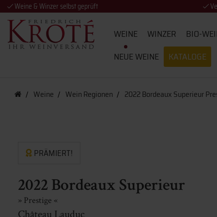
Weine & Winzer selbst geprüft
Ve
WEINE
WINZER
BIO-WEI
NEUE WEINE
KATALOGE
Weine
Wein Regionen
2022 Bordeaux Superieur Pre
PRÄMIERT!
2022 Bordeaux Superieur
» Prestige «
Château Lauduc