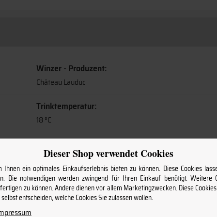
Winzer - Produzent:
Château Lauduc
Trinktemperatur:
18 °C
Alkoholgehalt:
Dieser Shop verwendet Cookies
14 %
Ihnen ein optimales Einkaufserlebnis bieten zu können. Diese Cookies lasse
. Die notwendigen werden zwingend für Ihren Einkauf benötigt. Weitere
Lagerfähig:
nfertigen zu können. Andere dienen vor allem Marketingzwecken. Diese Cookie
2029
selbst entscheiden, welche Cookies Sie zulassen wollen.
Impressum