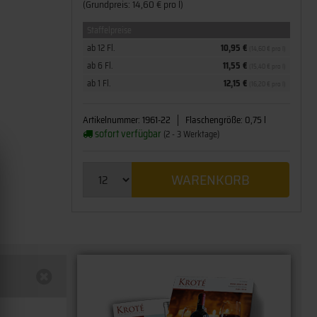
(Grundpreis: 14,60 € pro l)
Staffelpreise
ab 12 Fl.
10,95 €
(14,60 € pro l)
ab 6 Fl.
11,55 €
(15,40 € pro l)
ab 1 Fl.
12,15 €
(16,20 € pro l)
Artikelnummer:
1961-22
Flaschengröße:
0,75 l
sofort verfügbar
(2 - 3 Werktage)
WARENKORB