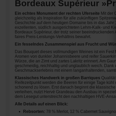
Bordeaux Supérieur »Pr
Ein echtes Monument der rechten Uferseite
Mit der 
gleichzeitig als Inspiration für alle zukünftigen Spitz
Geschichte auf dem heutigen Domaine bis in das Jahr 
exzellenten, südlich ausgerichteten Lehm-Kalk- und 
Bordeaux Supérieur, der trotz seiner beeindruckenden
faires Preis-Leistungs-Verhältnis bewahrt.
Ein fesselndes Zusammenspiel aus Frucht und Wü
Das Bouquet dieses vollmundigen Weines ist ein Fest für
Aromen von dunkler Johannisbeere und reifer Sauerkirs
Würze, die an Zimt und zartes Lakritz erinnert. Am Gau
geschmeidig, reichhaltig und unglaublich weich. Dank de
Geschmackserlebnis mit einem langanhaltenden, samti
Klassisches Handwerk in großen Barriques
Qualität
Reifezeitpunkt werden die Beeren für einige Tage kühl
schonend zu lösen. Erst danach beginnt die klassische
verleihen, nutzt Hervé Grandeau den Ausbau in spezie
dem Lesegut unterstreicht den nachhaltigen HVE-Ansat
Alle Details auf einen Blick:
Rebsorten:
78 % Merlot, 12 % Cabernet Sauvigno