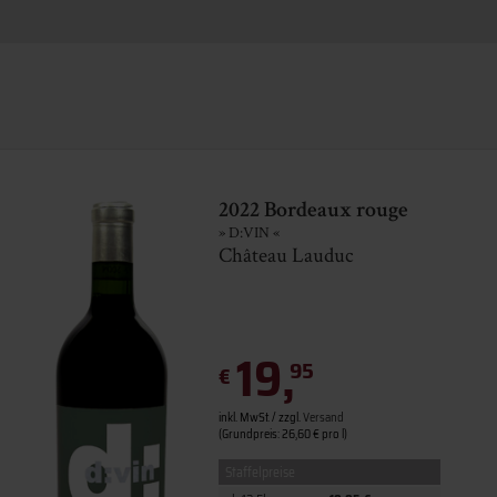
2022 Bordeaux rouge
» D:VIN «
Château Lauduc
19,
95
€
inkl. MwSt. / zzgl.
Versand
(Grundpreis: 26,60 € pro l)
Staffelpreise