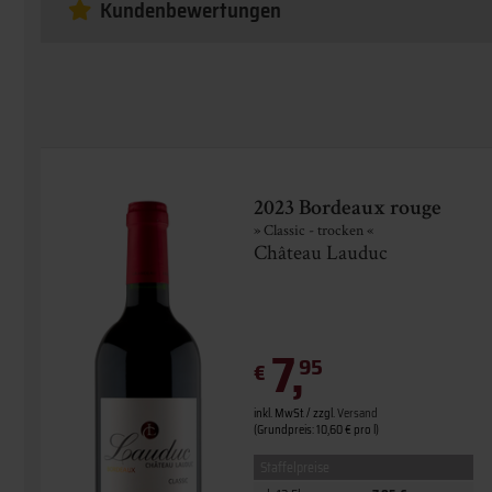
Kundenbewertungen
2023 Bordeaux rouge
» Classic - trocken «
Château Lauduc
7,
95
€
inkl. MwSt. / zzgl.
Versand
(Grundpreis: 10,60 € pro l)
Staffelpreise