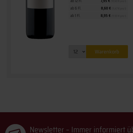
ab 12 Fl.
7,95 €
(10,60 € pro l)
ab 6 Fl.
8,60 €
(11,47 € pro l)
ab 1 Fl.
8,95 €
(11,93 € pro l)
Warenkorb
Newsletter – Immer informiert 