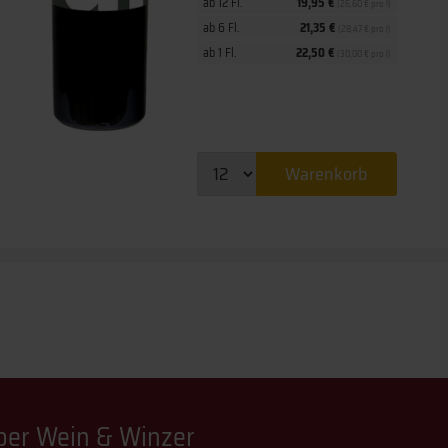
ab 12 Fl.
19,95 €
(26,60 € pro l)
ab 6 Fl.
21,35 €
(28,47 € pro l)
ab 1 Fl.
22,50 €
(30,00 € pro l)
Warenkorb
über Wein & Winzer