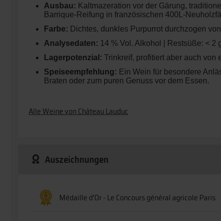
Ausbau:
Kaltmazeration vor der Gärung, traditione
Barrique-Reifung in französischen 400L-Neuholzf
Farbe:
Dichtes, dunkles Purpurrot durchzogen von
Analysedaten:
14 % Vol. Alkohol | Restsüße: < 2 g
Lagerpotenzial:
Trinkreif, profitiert aber auch vo
Speiseempfehlung:
Ein Wein für besondere Anläss
Braten oder zum puren Genuss vor dem Essen.
Alle Weine von Château Lauduc
Auszeichnungen
Médaille d'Or - Le Concours général agricole Paris