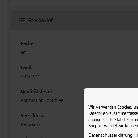
Steckbrief
Farbe:
Rot
Land:
Frankreich
Qualitätslevel:
Appellation Contrôlée
Wir verwenden Cookies, um 
Kategorien zusammenfassen
Verschluss:
anonymisierte Statistiken a
Naturkork
Shop verwendet. Sie können 
Datenschutzerklärung