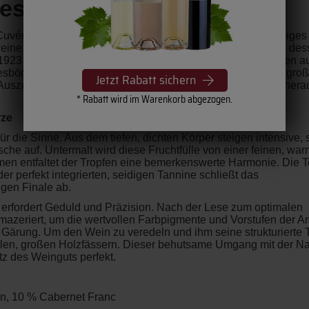
estige« | Château Lauduc
Cuvée „Prestige“ präsentiert das Château Lauduc sein flüssiges
enweine des Hauses dient. Auf dem traditionsreichen Weingut, de
1923 zurückreicht
, kultiviert die Familie Grandeau ihre Reben a
Kiesböden der Gemeinde Tresses
. Hier entsteht ein wahrhaft gro
Jetzt Rabatt sichern
 Auszeichnungen und seiner kompromisslosen Qualität ein her
* Rabatt wird im Warenkorb abgezogen.
rze
 die Sinne. Aus dem tiefen, dichten Körper steigen intensive, s
che auf. Untermalt wird diese Fruchtfülle von einer feinen, wa
men entfaltet der Tropfen eine bemerkenswerte Harmonie. Die Te
r perfekt integrierten, seidigen Tannine schließt das
gen Finale ab.
 erfordert Geduld und Präzision. Nach der Lese zum optimalen
 mazeriert, um die wertvollen Farbpigmente und Vorstufen der 
 Gärung. Um den Wein zu veredeln und ihm seine strukturierte T
llen, großen Holzfässern
. Dieser behutsame Umgang mit der Na
z des Weinguts perfekt
.
n, 10 % Cabernet Franc