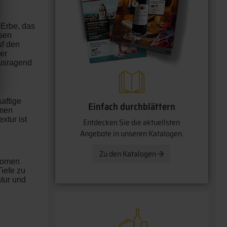
 Erbe, das
ssen
uf den
ßer
ausragend
aftige
Einfach durchblättern
rmen
xtur ist
Entdecken Sie die aktuellsten
Angebote in unseren Katalogen.
Zu den Katalogen
Aromen
iefe zu
tur und