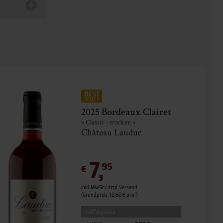
2025 Bordeaux Clairet
» Classic - trocken «
Château Lauduc
7,
95
€
inkl. MwSt. / zzgl.
Versand
(Grundpreis: 10,60 € pro l)
Staffelpreise