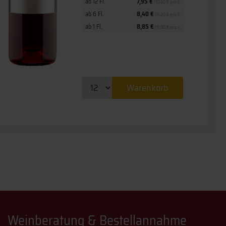
ab 12 Fl.
7,95 €
(10,60 € pro l)
ab 6 Fl.
8,40 €
(11,20 € pro l)
ab 1 Fl.
8,85 €
(11,80 € pro l)
Warenkorb
Weinberatung & Bestellannahme