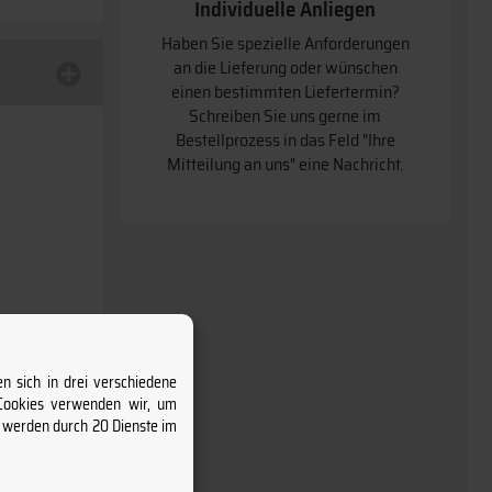
Individuelle Anliegen
Haben Sie spezielle Anforderungen
an die Lieferung oder wünschen
einen bestimmten Liefertermin
Schreiben Sie uns gerne im
Bestellprozess in das Feld "Ihre
Mitteilung an uns" eine Nachricht.
n sich in drei verschiedene
 Cookies verwenden wir, um
s werden durch 20 Dienste im