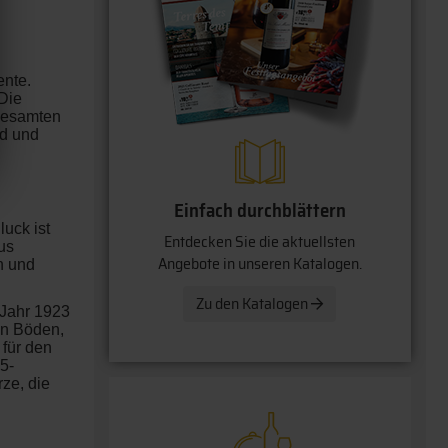
ente.
 Die
 gesamten
rd und
Einfach durchblättern
luck ist
Entdecken Sie die aktuellsten
us
Angebote in unseren Katalogen.
n und
Zu den Katalogen
 Jahr 1923
en Böden,
 für den
5-
ze, die