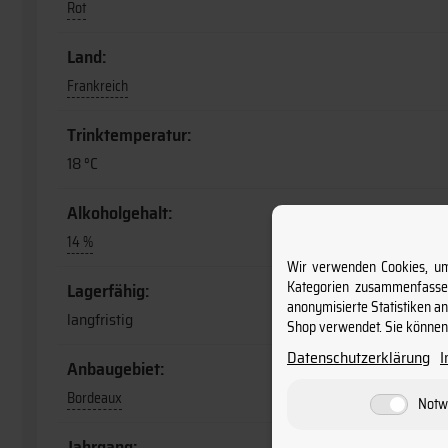
Rot
Land:
Frankreich
Trinktemperatur:
18 °C
Alkoholgehalt:
14 %
Wir verwenden Cookies, um 
Kategorien zusammenfassen
Lagerfähig:
anonymisierte Statistiken a
langfristig
Shop verwendet. Sie können 
Datenschutzerklärung
Anbaugebiet:
Bordeaux
Notw
Jahrgang: