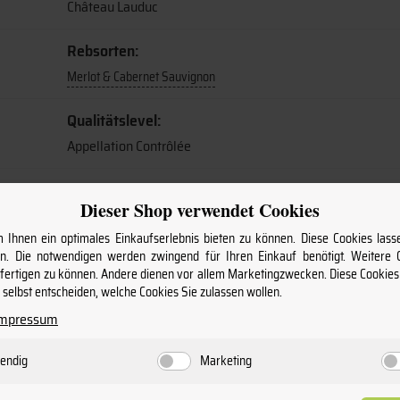
Château Lauduc
Rebsorten:
Merlot & Cabernet Sauvignon
Qualitätslevel:
Appellation Contrôlée
Verschluss:
Dieser Shop verwendet Cookies
Naturkork
Ihnen ein optimales Einkaufserlebnis bieten zu können. Diese Cookies lasse
. Die notwendigen werden zwingend für Ihren Einkauf benötigt. Weitere
Information:
nfertigen zu können. Andere dienen vor allem Marketingzwecken. Diese Cookie
enthält Sulfite
selbst entscheiden, welche Cookies Sie zulassen wollen.
Impressum
Anschrift:
Château Lauduc, 5, Avenue de Lauduc, F-33370 Tresses 3
endig
Marketing
Charakter: