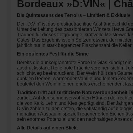
Bordeaux »D:VIN« | Ch
Die Quintessenz des Terroirs – Limitiert & Exklusiv
Der „D:Vin“ ist das prestigeträchtige Aushängeschild
Unter der Leitung des passionierten Winzers Hervé Gra
Trauben für dieses tiefgründige, kraftvolle Meisterwe
Gutes. Das Ergebnis ist ein Spitzenrotwein, der mit der
jährlich nur in stark begrenzter Flaschenzahl die Keller 
Ein opulentes Fest für die Sinne
Bereits die dunkelgranatrote Farbe im Glas kündigt ei
ausdrucksstark: Reife, rote Früchte vereinen sich mit e
schlichtweg beeindruckend. Der Wein hüllt den Gaumen 
dunklen Beeren, wärmender Vanille und feinem Zedernh
begleitet den Wein in einen endlos erscheinenden, fa
Tradition trifft auf zertifizierte Naturverbundenheit
Di
zurück
. Auf den sonnenverwöhnten Hängen der rechten
die von Kalk, Lehm und Kies geprägt sind
. Der Jahrgan
D:Vin zählen zu den ersten, die vollständig auf biolo
monatigen Ausbau in speziell regenerierten Eichenfäss
sein enormes Potenzial und den nachhaltigen Ansatz des
Alle Details auf einen Blick: