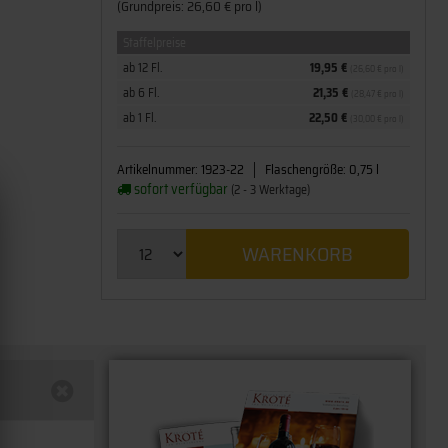
(Grundpreis: 26,60 € pro l)
Staffelpreise
ab 12 Fl.
19,95 €
(26,60 € pro l)
ab 6 Fl.
21,35 €
(28,47 € pro l)
ab 1 Fl.
22,50 €
(30,00 € pro l)
Artikelnummer:
1923-22
Flaschengröße:
0,75 l
sofort verfügbar
(2 - 3 Werktage)
WARENKORB