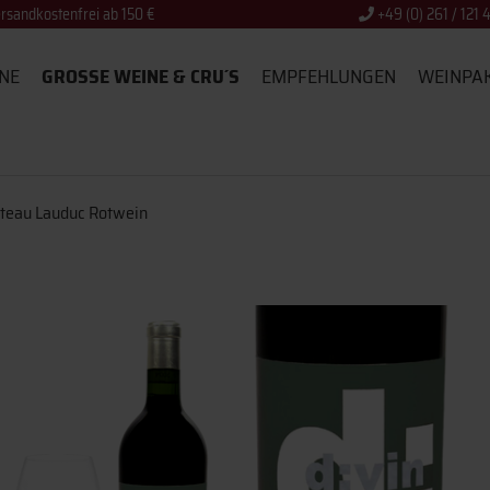
rsandkostenfrei ab 150 €
+49 (0) 261 / 121 
NE
GROSSE WEINE & CRU´S
EMPFEHLUNGEN
WEINPA
âteau Lauduc Rotwein