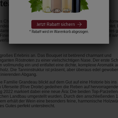
âteau Lauduc
 des Château Lauduc und ein Wein für die ganz besonderen Mom
Jetzt Rabatt sichern
ndeau wird hier die absolute Spitze des Möglichen ausgelotet.
rk stammen ausschließlich aus den beiden besten Parzellen des
* Rabatt wird im Warenkorb abgezogen.
 Finesse und Struktur eines klassischen Grand Cru vinifiziert wi
verlässt.
n großes Erlebnis an. Das Bouquet ist betörend charmant und
leganten Röstnoten zu einer vielschichtigen Nase. Der erste Sch
vollmundig ein und entfaltet eine dichte, komplexe Aromatik a
olz. Die Tanninstruktur ist präsent, aber überaus edel gewobe
szinierenden Abgang.
e Familie Grandeau blickt auf dem Gut auf eine Historie bis ins
 Uferseite (Rive Droite) gedeihen die Reben auf hervorragend
g 2022 markiert dabei eine neue Ära: Die beiden Top-Parzellen
gischen Landbau umgestellt wurden. Durch den anschließenden 1
ern erhält der Wein eine besonders feine, harmonische Holzwür
 Gutes perfekt unterstreicht.