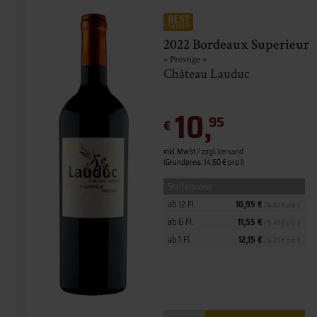
2022 Bordeaux Superieur
» Prestige «
Château Lauduc
10,
95
€
inkl. MwSt. / zzgl.
Versand
(Grundpreis: 14,60 € pro l)
Staffelpreise
ab 12 Fl.
10,95 €
(14,60 € pro l)
ab 6 Fl.
11,55 €
(15,40 € pro l)
ab 1 Fl.
12,15 €
(16,20 € pro l)