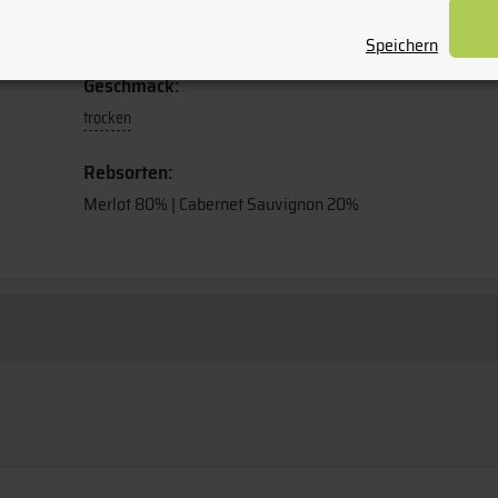
ausdrucksstark & fein
Speichern
Geschmack:
trocken
Rebsorten:
Merlot 80% | Cabernet Sauvignon 20%