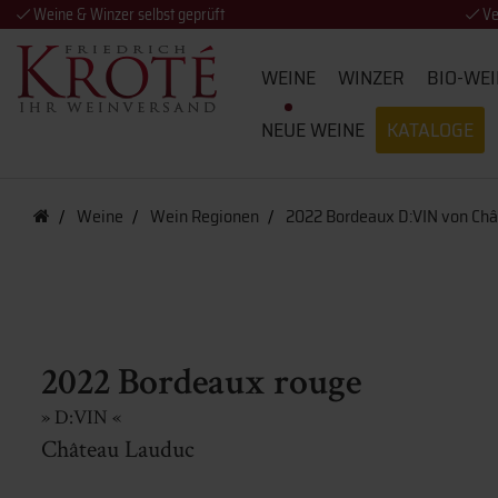
Weine & Winzer selbst geprüft
Ve
WEINE
WINZER
BIO-WEI
NEUE WEINE
KATALOGE
Weine
Wein Regionen
2022 Bordeaux D:VIN von Ch
2022 Bordeaux rouge
» D:VIN «
Château Lauduc