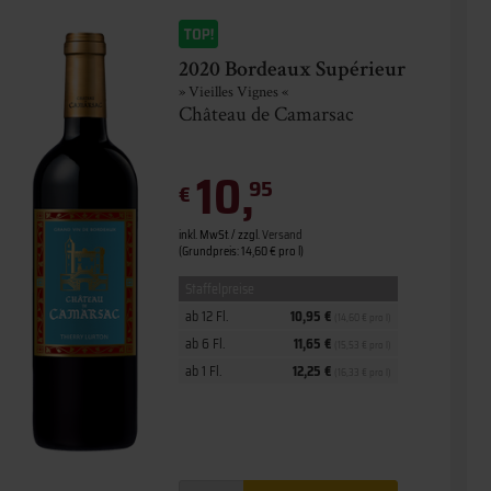
2020 Bordeaux Supérieur
» Vieilles Vignes «
Château de Camarsac
10,
95
€
inkl. MwSt. / zzgl.
Versand
(Grundpreis: 14,60 € pro l)
Staffelpreise
ab 12 Fl.
10,95 €
(14,60 € pro l)
ab 6 Fl.
11,65 €
(15,53 € pro l)
ab 1 Fl.
12,25 €
(16,33 € pro l)