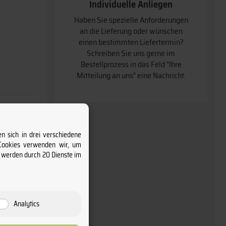
Individuelle Anliegen
Haben Sie spezielle Anforderungen
an die Lieferung oder wünschen
einen bestimmten Liefertermin
Schreiben Sie uns gerne im
Bestellprozess in das Feld "Ihre
Mitteilung an uns" eine Nachricht.
n sich in drei verschiedene
 Cookies verwenden wir, um
s werden durch 20 Dienste im
3370
Analytics