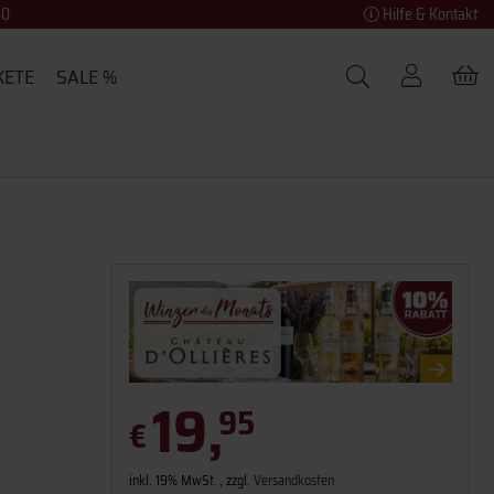
40
Hilfe & Kontakt
KETE
SALE %
19,
95
€
inkl. 19% MwSt. , zzgl.
Versandkosten