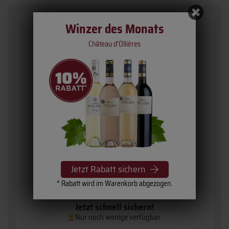
Winzer des Monats
Château d'Ollières
2012 Château Angludet
» Margaux «
Familie Sichel
Jetzt Rabatt sichern
* Rabatt wird im Warenkorb abgezogen.
Jetzt schnell sichern!
Nur noch wenige verfügbar