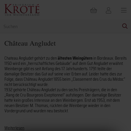
Château Angludet
Chateau Angludet gehört zu den
ältesten Weingütern
in Bordeaux. Bereits
1150 wird ein „herrschaftliches Gebäude“ auf dem Gut Angludet erwähnt.
Weinberge gibt es seit Anfang des 17. Jahrhunderts. 1791 teilte der
damalige Besitzer das Gut auf seine vier Erben auf. Leider hatte dies zur
Folge, dass Château Angludet 1855 beim „Classement des Crus du Médoc“
nicht berücksichtigt wurde.
1932 gehörte Château Angludet zu den sechs Preisträgern, die in den
„Rang de Cru Bourgeois Exeptionnel“ aufstiegen. Der damalige Besitzer
hatte kein großes Interesse an den Weinbergen. Erst ab 1953, mit dem
neuen Besitzer M. Thomas, rückten die Weinberge wieder in den
Vordergrund und wurden neu bestockt.
Weiterlesen