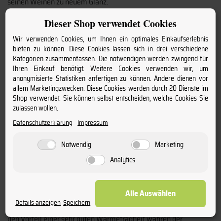
seinen Weinen zu neuem Glanz.
Inzwischen sind ihre sechs Kinder in den unterschiedlichen
Dieser Shop verwendet Cookies
Bereichen des Weinguts tätig: Weinbau und Weinhandel. Die
hochkarätigen Weine werden in über 60 Länder verkauft. Auch
Wir verwenden Cookies, um Ihnen ein optimales Einkaufserlebnis
die nächste Generation steht bereits in den Startlöchern.
bieten zu können. Diese Cookies lassen sich in drei verschiedene
Der 30 ha umfassende Weinberg liegt in der
AOP Margaux
30km
Kategorien zusammenfassen. Die notwendigen werden zwingend für
Nord/Westlich von Bordeaux. Selten gibt es einen einzelnen
Ihren Einkauf benötigt. Weitere Cookies verwenden wir, um
Weinberg dieser Größe. Garonne-Kiesel bilden hier ebenso wie in
anonymisierte Statistiken anfertigen zu können. Andere dienen vor
den benachbarten Grand Cru Lagen das Terroir. 46%
Cabernet
allem Marketingzwecken. Diese Cookies werden durch 20 Dienste im
Shop verwendet. Sie können selbst entscheiden, welche Cookies Sie
Sauvignon
, 41%
Merlot
und 13%
Petit Verdot
finden hier beste
zulassen wollen.
Bedingungen.
Benjamin Sichel übernahm 1989 die Leitung. Er stellte die Idee
Datenschutzerklärung
Impressum
einer ausgewogenen Natur in den Vordergrund: die Natur in den
Weinbergen sollte sich weitgehend selbst regulieren. Der
Notwendig
Marketing
Mensch sollte nur unterstützend eingreifen. Hierzu gehört die
Analytics
Reduzierung der Menge mit Entblättern, ökologischer
Schädlingsbekämpfung, Grünlese Die Umsetzung der
Grundlagen von „naturnahem Anbau“ und Umweltschutz
Alle Auswählen
bewahren das Terroir für die folgenden Generationen.
Details anzeigen
Speichern
Die Vinifikation erfolgt in großen, traditionellen Betontanks, die
den Vorteil einer sehr guten Wärmeträgheit währen der