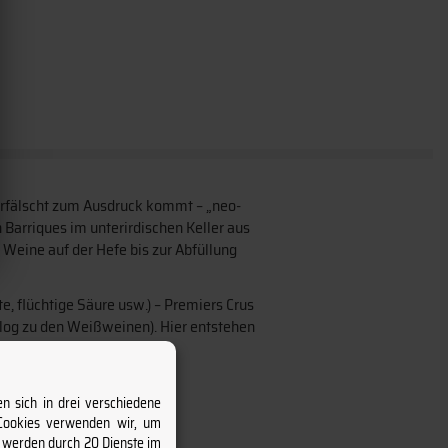
verfälscht zum Ausdruck kommt – „neo-
 Barriques im unterirdischen Keller aus
 Weine auf der Hefe bis zur Abfüllung
e, flüchtige Säure usw.) – Premiers Crus
alog zu den Weißweinen). Hier entstehen
Schwefel .
n sich in drei verschiedene
 Cookies verwenden wir, um
s werden durch 20 Dienste im