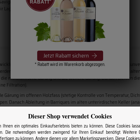
n Savigny und Pernand-Vergelesses sowie beste Lagen in
oir Lagen auch Chardonnay Reben wachsen....
Jetzt Rabatt sichern
ntwicklung des Weins eingegriffen damit das Besondere der Lagen un
* Rabatt wird im Warenkorb abgezogen.
erden als ganzes gepresst und dann per Schwerkraft in die meist alten
en die malolaktische Gärung und die weitere Gärung. Danach bleiben die
e Filtration).
le Gärung im offenen Holzfass (stetige Kontrolle von Temperatur, Dicht
pen. Danach Ableitung in Barriques im alten unterirdischen Keller (an
nsäuerung, Hefen, Schönung, keine Filtration, minimaler Einsatz von 
Dieser Shop verwendet Cookies
Ihnen ein optimales Einkaufserlebnis bieten zu können. Diese Cookies lasse
. Die notwendigen werden zwingend für Ihren Einkauf benötigt. Weitere
nfertigen zu können. Andere dienen vor allem Marketingzwecken. Diese Cookie