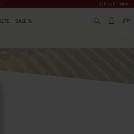
40
Hilfe & Kontakt
KETE
SALE %