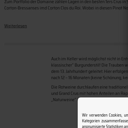
Zum Portfolio der Domaine zählen Lagen in den besten 1ers Crus i
Corton-Bressanses imd Corton Clos du Roi. Wobei in diesen Pinot N
Weiterlesen
Auch im Keller wird möglichst nicht in E
klassischer“ Burgunderstil! Die Trauben w
dem 13. Jahrhundert geleitet. Hier erfolg
nach 12 – 16 Monaten (keine Schönung, kein
Die Rotweine durchlaufen eine traditionel
und Grand Crus mit hohen Anteilen an Rap
„Naturweine“ im klassischen Sinn: ohne A
Wir verwenden Cookies, um 
Kategorien zusammenfassen
anonymisierte Statistiken a