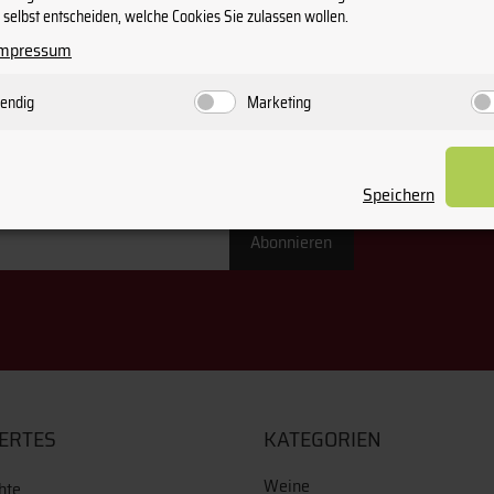
selbst entscheiden, welche Cookies Sie zulassen wollen.
Impressum
über Wein & Winzer
endig
Marketing
n und profitieren Sie von regelmäßigen
Speichern
Abonnieren
ERTES
KATEGORIEN
Weine
hte