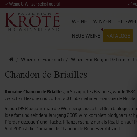
Weine & Winzer selbst geprüft
Ve
WEINE
WINZER
BIO-WEI
NEUE WEINE
KATALOGE
Winzer
Frankreich
Winzer von Burgund & Loire
Do
Chandon de Briailles
Domaine Chandon de Briailles
, in Savigny les Beaunes, wurde 1834
zwischen Beaune und Corton. 2001 übernahmen Francois de Nicolay
Schon 1998 begann man die Weinberge ausschließlich biologisch-org
Idee fort und seit dem Jahrgang 2005 wird komplett biodynamisch g
Pferden gezogen) und Hacke. Pflanzenschutz nur als Reaktion auf 
Seit 2011 ist die Domaine de Chandon de Briailes zertifiziert.