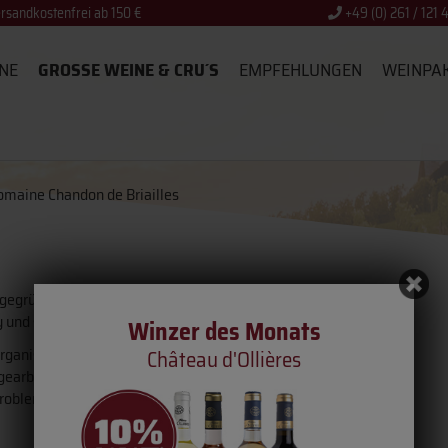
rsandkostenfrei ab 150 €
+49 (0) 261 / 121 
NE
GROSSE WEINE & CRU´S
EMPFEHLUNGEN
WEINPA
maine Chandon de Briailles
 gegründet. Die Weinberge mit wertvollem Terroir liegen
 und seine Schwester Claude die Leitung der Domaine.
Winzer des Monats
anisch zu bearbeiten. Francois de Nicolay führte diese
Château d'Ollières
earbeitet. Bodenbearbeitung erfolgt mit Pflug (von
Probleme im Weinberg. Minimaler Einsatz von Kupfer.