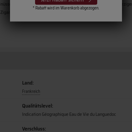
üssen, Vanille und von Lakritze. Er ist rund überwiegend mit würzig
* Rabatt wird im Warenkorb abgezogen.
Zigarre.
Land:
Frankreich
Qualitätslevel:
Indication Géographique Eau de Vie du Languedoc
Verschluss: