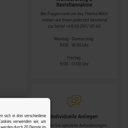
Bestellannahme
Bei Fragen rund um das Thema Wein
stehen wir Ihnen jederzeit beratend
zur Seite!
+49 (0) 261 / 121 40
Montag - Donnerstag:
9:00 - 16:30 Uhr
Freitag:
9:00 - 13:00 Uhr
Individuelle Anliegen
n sich in drei verschiedene
 Cookies verwenden wir, um
Haben Sie spezielle Anforderungen
s werden durch 20 Dienste im