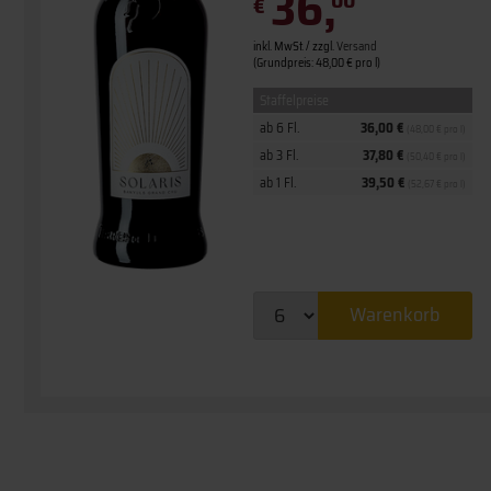
36,
€
inkl. MwSt. / zzgl.
Versand
(Grundpreis: 48,00 € pro l)
Staffelpreise
ab 6 Fl.
36,00 €
(48,00 € pro l)
ab 3 Fl.
37,80 €
(50,40 € pro l)
ab 1 Fl.
39,50 €
(52,67 € pro l)
Warenkorb