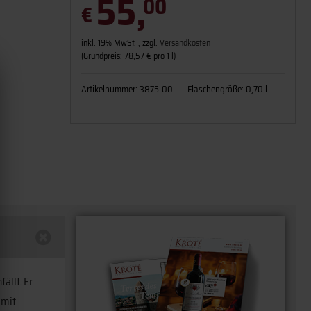
55,
00
€
inkl. 19% MwSt. , zzgl.
Versandkosten
(Grundpreis: 78,57 € pro 1 l)
Artikelnummer:
3875-00
Flaschengröße:
0,70 l
ällt. Er
 mit