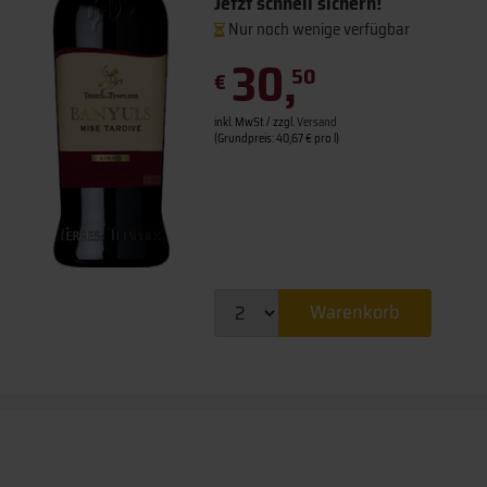
Jetzt schnell sichern!
Nur noch wenige verfügbar
30,
50
€
inkl. MwSt. / zzgl.
Versand
(Grundpreis: 40,67 € pro l)
Warenkorb