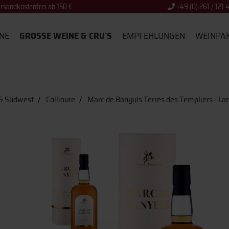
rsandkostenfrei ab 150 €
+49 (0) 261 / 121 
NE
GROSSE WEINE & CRU´S
EMPFEHLUNGEN
WEINPA
 & Südwest
Collioure
Marc de Banyuls Terres des Templiers - L