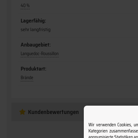
40 %
Lagerfähig:
sehr langfristig
Anbaugebiet:
Languedoc-Roussillon
Produktart:
Brände
Kundenbewertungen
Wir verwenden Cookies, um 
Kategorien zusammenfassen
anonymisierte Statistiken a