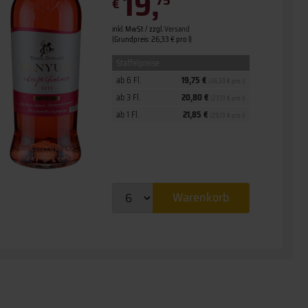
19,
€
inkl. MwSt. / zzgl.
Versand
(Grundpreis: 26,33 € pro l)
Staffelpreise
ab 6 Fl.
19,75 €
(26,33 € pro l)
ab 3 Fl.
20,80 €
(27,73 € pro l)
ab 1 Fl.
21,85 €
(29,13 € pro l)
Warenkorb