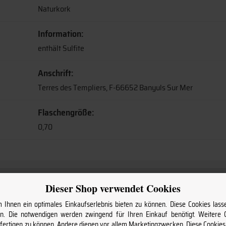
Naturkork
Information:
enthält Sulfite
Anschrift:
Terres des Templiers, F-66652 Banyuls Sur Mer
Flaschengröße:
0,70
Dieser Shop verwendet Cookies
Ihnen ein optimales Einkaufserlebnis bieten zu können. Diese Cookies lasse
. Die notwendigen werden zwingend für Ihren Einkauf benötigt. Weitere
nfertigen zu können. Andere dienen vor allem Marketingzwecken. Diese Cookie