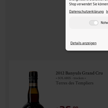
Shop verwendet. Sie können 
Datenschutzerklärung
Notw
Details anzeigen
2012 Banyuls Grand Cru
» SOLARIS - trocken «
Terres des Templiers
00