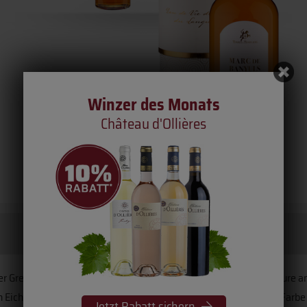
Winzer des Monats
Château d'Ollières
er Grenache-Rebe, der bei der Vinifikation des
Banyuls
und Collioure anf
in Eichenfässern
gewinnt der
Languedoc Brandy
eine leuchtende Farbe
Jetzt Rabatt sichern