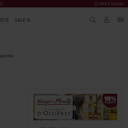
40
Hilfe & Kontakt
KETE
SALE %
anguedoc