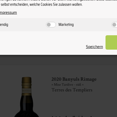
selbst entscheiden, welche Cookies Sie zulassen wollen.
Impressum
endig
Marketing
Speichern
2020 Banyuls Rimage
» Mise Tardive - süß «
Terres des Templiers