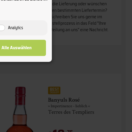
an die Lieferung oder wünschen
einen bestimmten Liefertermin
Schreiben Sie uns gerne im
Bestellprozess in das Feld "Ihre
Analytics
Mitteilung an uns" eine Nachricht.
Alle Auswählen
Banyuls Rosé
» Impertinence - lieblich «
Terres des Templiers
75