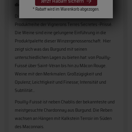
Jetzt Rabatt sichern
die als Ouvertüre zu einem Werk dient“.
* Rabatt wird im Warenkorb abgezogen.
Diese Beschreibung passt perfekt zur neuen
Produktreihe der Vignerons Terres Secretes -Prissé.
Die Weine sind eine gelungene Einführung in die
Produktpalette dieser Winzergenossenschaft. Hier
zeigt sich was das Burgund mit seinen
unterschiedlichen Lagen zu bieten hat: von Pouilly-
Fuissé über Saint-Véran bis hin zu Mâcon Rouge.
Weine mit den Merkmalen: Großzügigkeit und
Opulenz; Leichtigkeit und Finesse; Intensität und
Subtilität...
Pouilly-Fuissé ist neben Chablis der bekannteste und
meistgesuchte Chardonnay aus Burgund. Die Reben
wachsen an Hängen mit Kalkstein Terroir im Süden
des Maconnais.