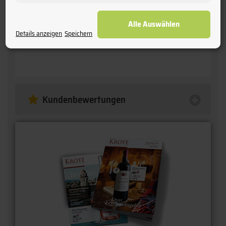
Vignerons des Terres Secrètes
Alle Auswählen
Anschrift:
Details anzeigen
Speichern
Vignerons des Terres Secrètes F-71960 Prisse
Kundenbewertungen