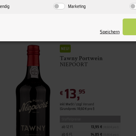
endig
Marketing
Speichern
Tawny Portwein
NIEPOORT
13,
95
€
inkl. MwSt. / zzgl.
Versand
(Grundpreis: 18,60 € pro l)
Staffelpreise
ab 12 Fl.
13,95 €
(18,60 € pro l)
ab 6 Fl.
14,85 €
(19,80 € pro l)