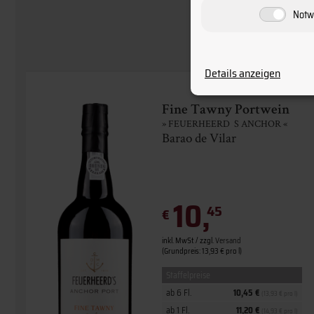
Notw
Details anzeigen
Fine Tawny Portwein
» FEUERHEERD´S ANCHOR «
Barao de Vilar
10,
45
€
inkl. MwSt. / zzgl.
Versand
(Grundpreis: 13,93 € pro l)
Staffelpreise
ab 6 Fl.
10,45 €
(13,93 € pro l)
ab 1 Fl.
11,20 €
(14,93 € pro l)