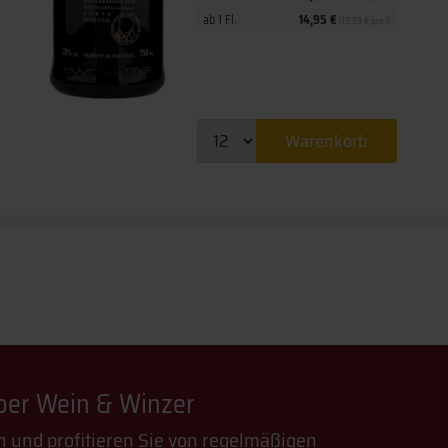
ab 1 Fl.
14,95 €
(19,93 € pro l)
Warenkorb
über Wein & Winzer
n und profitieren Sie von regelmäßigen