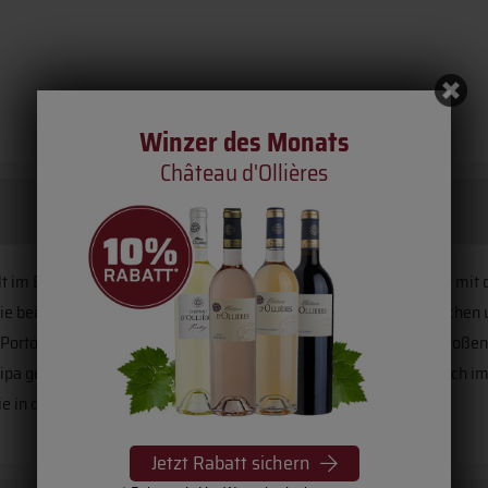
Winzer des Monats
Château d'Ollières
lt im Besonderen für die Welt des Weines. Es ist der Freundschaft mit
ie bei uns im Weingut Trenz einen noch handwerklich ursprünglichen
orto entdecken können. Dieser Tawny Port lagerte 2 Jahre im großen
ipa genannt) zu reifen, bevor Michael Trenz sich bei seinem Besuch i
e in den Rheingau mitzubringen.
Jetzt Rabatt sichern