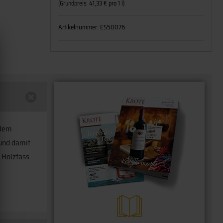
(Grundpreis: 41,33 € pro 1 l)
Artikelnummer:
ES50076
 dem
 und damit
 Holzfass
m