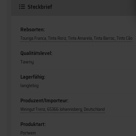
Steckbrief
Rebsorten:
Touriga Franca, Tinta Roriz, Tinta Amarela, Tinta Barroc, Tinto Cão
Qualitätslevel:
Tawny
Lagerfähig:
langlebig
Produzent/Importeur:
Weingut Trenz, 65366 Johannisberg, Deutschland
Produktart:
Portwein