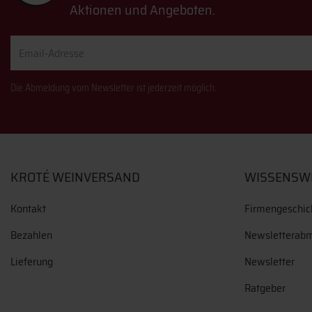
Aktionen und Angeboten.
Email-
Adresse
Die Abmeldung vom Newsletter ist jederzeit möglich.
KROTÉ WEINVERSAND
WISSENSW
Kontakt
Firmengeschic
Bezahlen
Newsletterab
Lieferung
Newsletter
Ratgeber