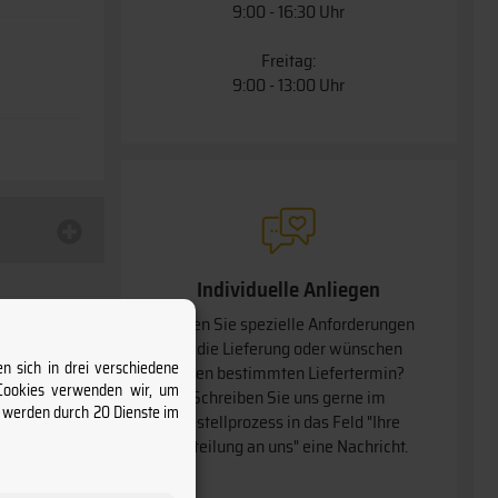
9:00 - 16:30 Uhr
Freitag:
9:00 - 13:00 Uhr
Individuelle Anliegen
Haben Sie spezielle Anforderungen
an die Lieferung oder wünschen
n sich in drei verschiedene
einen bestimmten Liefertermin
 Cookies verwenden wir, um
Schreiben Sie uns gerne im
s werden durch 20 Dienste im
Bestellprozess in das Feld "Ihre
Mitteilung an uns" eine Nachricht.