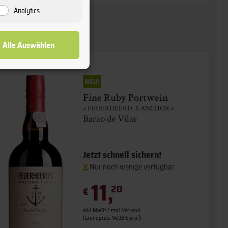
Analytics
Alle Auswählen
Fine Ruby Portwein
» FEUERHEERD´S ANCHOR «
Barao de Vilar
Jetzt schnell sichern!
Nur noch wenige verfügbar
11,
20
€
inkl. MwSt. / zzgl.
Versand
(Grundpreis: 14,93 € pro l)