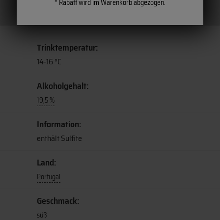
* Rabatt wird im Warenkorb abgezogen.
Trinktemperatur:
14-16 °C
Alkoholgehalt:
19,5 %
Information:
enthält Sulfite
Land:
Portugal
Geschmack:
süß