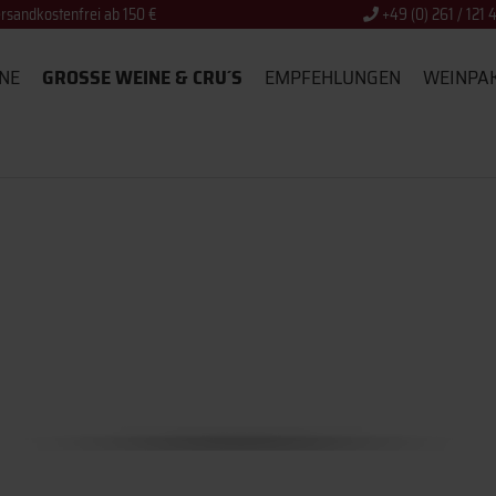
rsandkostenfrei ab 150 €
+49 (0) 261 / 121 
NE
GROSSE WEINE & CRU´S
EMPFEHLUNGEN
WEINPA