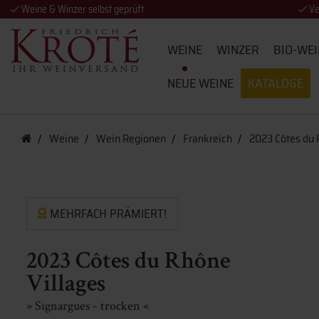
Weine & Winzer selbst geprüft
Ve
WEINE
WINZER
BIO-WEI
NEUE WEINE
KATALOGE
Weine
Wein Regionen
Frankreich
2023 Côtes du 
MEHRFACH PRÄMIERT!
2023 Côtes du Rhône
Villages
» Signargues - trocken «