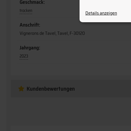
Geschmack:
trocken
Details anzeigen
Anschrift:
Vignerons de Tavel, Tavel, F-30120
Jahrgang:
2023
Kundenbewertungen