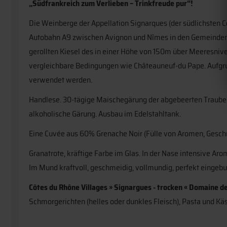
„Südfrankreich zum Verlieben – Trinkfreude pur“!
Die Weinberge der Appellation Signarques (der südlichsten C
Autobahn A9 zwischen Avignon und Nîmes in den Gemeinden R
gerollten Kiesel des in einer Höhe von 150m über Meeresniv
vergleichbare Bedingungen wie Châteauneuf-du Pape. Aufgru
verwendet werden.
Handlese. 30-tägige Maischegärung der abgebeerten Traub
alkoholische Gärung. Ausbau im Edelstahltank.
Eine Cuvée aus 60% Grenache Noir (Fülle von Aromen, Geschm
Granatrote, kräftige Farbe im Glas. In der Nase intensive Ar
Im Mund kraftvoll, geschmeidig, vollmundig, perfekt einge
Côtes du Rhône Villages » Signargues - trocken « Domaine d
Schmorgerichten (helles oder dunkles Fleisch), Pasta und Käs