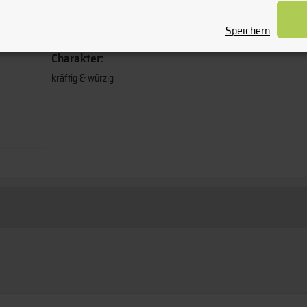
Flaschengröße:
0,75
Speichern
Charakter:
kräftig & würzig