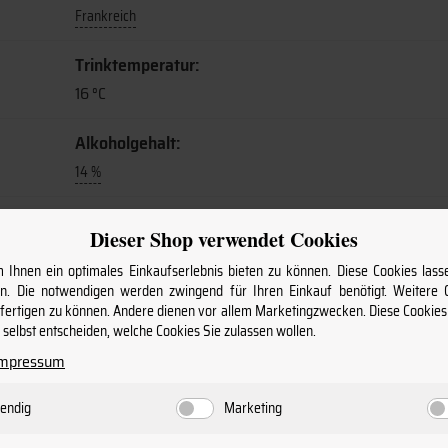
Frankreich
Trinktemperatur:
16 °C
Alkoholgehalt:
14 %
Lagerfähig:
Dieser Shop verwendet Cookies
2028
Ihnen ein optimales Einkaufserlebnis bieten zu können. Diese Cookies lasse
. Die notwendigen werden zwingend für Ihren Einkauf benötigt. Weitere
Anbaugebiet:
nfertigen zu können. Andere dienen vor allem Marketingzwecken. Diese Cookie
Rhône
selbst entscheiden, welche Cookies Sie zulassen wollen.
Impressum
Produktart:
Wein
endig
Marketing