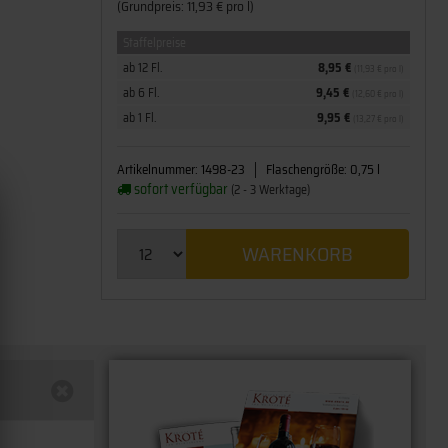
(Grundpreis: 11,93 € pro l)
Staffelpreise
ab 12 Fl.
8,95 €
(11,93 € pro l)
ab 6 Fl.
9,45 €
(12,60 € pro l)
ab 1 Fl.
9,95 €
(13,27 € pro l)
Artikelnummer:
1498-23
Flaschengröße:
0,75 l
sofort verfügbar
(2 - 3 Werktage)
WARENKORB