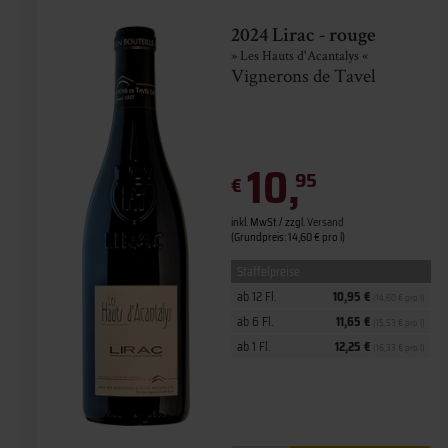
2024 Lirac - rouge
» Les Hauts d'Acantalys «
Vignerons de Tavel
10,
95
€
inkl. MwSt. / zzgl.
Versand
(Grundpreis: 14,60 € pro l)
Staffelpreise
ab 12 Fl.
10,95 €
(14,60 € pro l)
ab 6 Fl.
11,65 €
(15,53 € pro l)
ab 1 Fl.
12,25 €
(16,33 € pro l)