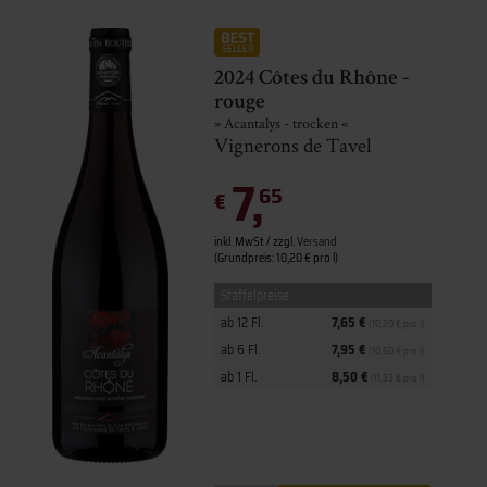
2024 Côtes du Rhône -
rouge
» Acantalys - trocken «
Vignerons de Tavel
7,
65
€
inkl. MwSt. / zzgl.
Versand
(Grundpreis: 10,20 € pro l)
Staffelpreise
ab 12 Fl.
7,65 €
(10,20 € pro l)
ab 6 Fl.
7,95 €
(10,60 € pro l)
ab 1 Fl.
8,50 €
(11,33 € pro l)