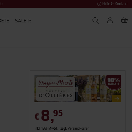
40
Hilfe & Kontakt
KETE
SALE %
8,
95
€
inkl. 19% MwSt. , zzgl.
Versandkosten