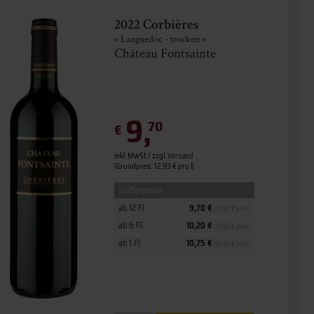
2022 Corbières
» Languedoc - trocken «
Château Fontsainte
9,
70
€
inkl. MwSt. / zzgl.
Versand
(Grundpreis: 12,93 € pro l)
Staffelpreise
ab 12 Fl.
9,70 €
(12,93 € pro l)
ab 6 Fl.
10,20 €
(13,60 € pro l)
ab 1 Fl.
10,75 €
(14,33 € pro l)