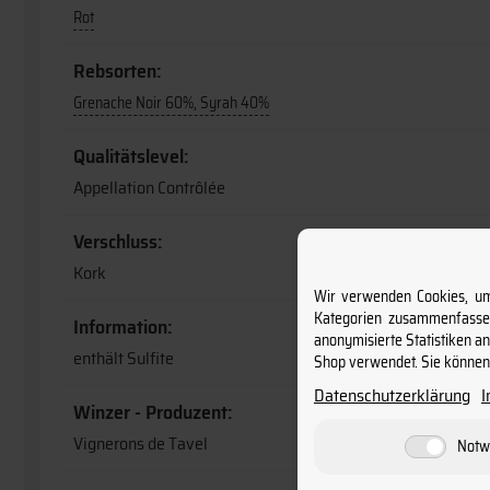
Rot
Rebsorten:
Grenache Noir 60%, Syrah 40%
Qualitätslevel:
Appellation Contrôlée
Verschluss:
Kork
Wir verwenden Cookies, um 
Kategorien zusammenfassen
Information:
anonymisierte Statistiken a
enthält Sulfite
Shop verwendet. Sie können 
Datenschutzerklärung
Winzer - Produzent:
Vignerons de Tavel
Notw