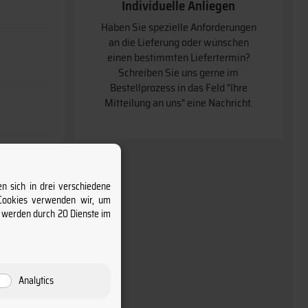
Individuelle Anliegen
Haben Sie spezielle Anforderungen
an die Lieferung oder wünschen
einen bestimmten Liefertermin
Schreiben Sie uns gerne im
Bestellprozess in das Feld "Ihre
Mitteilung an uns" eine Nachricht.
n sich in drei verschiedene
 Cookies verwenden wir, um
s werden durch 20 Dienste im
Analytics