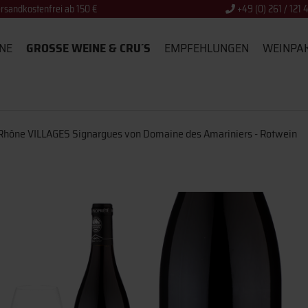
rsandkostenfrei ab 150 €
+49 (0) 261 / 121 
NE
GROSSE WEINE & CRU´S
EMPFEHLUNGEN
WEINPA
Rhône VILLAGES Signargues von Domaine des Amariniers - Rotwein