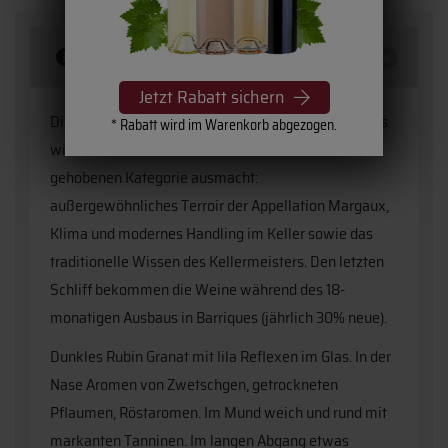
Beschreibung
Jetzt Rabatt sichern
Dieser Rotwein von
Château Desmirail
spiegelt alles
* Rabatt wird im Warenkorb abgezogen.
wider was einen exzellenten Grand Cru Classé der
gehobenen Kategorie ausmacht:
außergewöhnliches Terroir der Appellation Margaux,
Klima und modernes Handling im Keller sowie das
traditionelle Wissen des Kellermeisters. Den letzten
Schliff bekommen die Weine während des 18-
monatigen Ausbaus in Barriques (jährlich 30% neue).
Dunkles Rubin Granat mit lila Reflexen im Glas. In der
Nase Aromen von Zwetschgen, getrockneten
Pflaumen, Röstaromen. Im Mund weich und rund mit
markanten Tanninen. Im langen Abgang etwas