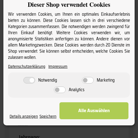
Naturkork
Dieser Shop verwendet Cookies
Wir verwenden Cookies, um Ihnen ein optimales Einkaufserlebnis
Information:
bieten zu können. Diese Cookies lassen sich in drei verschiedene
enthält Sulfite
Kategorien zusammenfassen. Die notwendigen werden zwingend für
Ihren Einkauf benötigt. Weitere Cookies verwenden wir, um
anonymisierte Statistiken anfertigen zu können. Andere dienen vor
Anbaugebiet:
allem Marketingzwecken. Diese Cookies werden durch 20 Dienste im
Bordeaux
Shop verwendet. Sie können selbst entscheiden, welche Cookies Sie
zulassen wollen.
Anschrift:
Datenschutzerklärung
Impressum
Château Desmirail, Cantenac, F-33460
Notwendig
Marketing
Lagerfähig:
Analytics
zum Einlagern geeignet
Alle Auswählen
Produktart:
Details anzeigen
Speichern
Wein
Jahrgang: