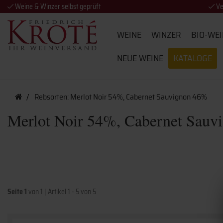
Weine & Winzer selbst geprüft
Ve
WEINE
WINZER
BIO-WEI
NEUE WEINE
KATALOGE
Rebsorten: Merlot Noir 54%, Cabernet Sauvignon 46%
Merlot Noir 54%, Cabernet Sau
Seite 1
von 1
|
Artikel 1 - 5 von 5