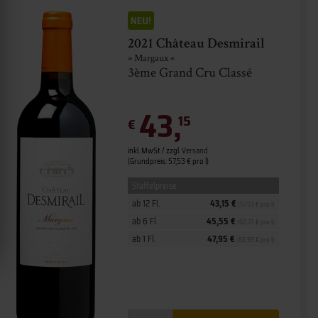
2021 Château Desmirail
» Margaux «
3ème Grand Cru Classé
43,
15
€
inkl. MwSt. / zzgl.
Versand
(Grundpreis: 57,53 € pro l)
Staffelpreise
ab 12 Fl.
43,15 €
(57,53 € pro l)
ab 6 Fl.
45,55 €
(60,73 € pro l)
ab 1 Fl.
47,95 €
(63,93 € pro l)