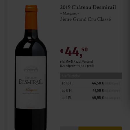
2019 Château Desmirail
» Margaux «
3ème Grand Cru Classé
44,
50
€
inkl. MwSt. / zzgl.
Versand
(Grundpreis: 59,33 € pro l)
Staffelpreise
ab 12 Fl.
44,50 €
(59,33 € pro l)
ab 6 Fl.
47,50 €
(63,33 € pro l)
ab 1 Fl.
49,95 €
(66,60 € pro l)