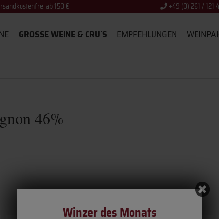
rsandkostenfrei ab 150 €
+49 (0) 261 / 121 
NE
GROSSE WEINE & CRU´S
EMPFEHLUNGEN
WEINPA
vignon 46%
Winzer des Monats