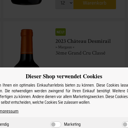
Warenkorb
2023 Château Desmirail
» Margaux «
3ème Grand Cru Classé
48,
55
€
Dieser Shop verwendet Cookies
Ihnen ein optimales Einkaufserlebnis bieten zu können. Diese Cookies lasse
inkl. MwSt. / zzgl.
Versand
(Grundpreis: 64,73 € pro l)
. Die notwendigen werden zwingend für Ihren Einkauf benötigt. Weitere
nfertigen zu können. Andere dienen vor allem Marketingzwecken. Diese Cookie
Staffelpreise
selbst entscheiden, welche Cookies Sie zulassen wollen.
ab 12 Fl.
48,55 €
(64,73 € pro l)
Impressum
ab 6 Fl.
51,25 €
(68,33 € pro l)
ab 1 Fl.
53,95 €
(71,93 € pro l)
endig
Marketing