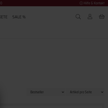
40
Hilfe & Kontakt
KETE
SALE %