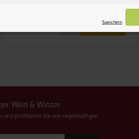
Speichern
Warenkorb
über Wein & Winzer
n und profitieren Sie von regelmäßigen