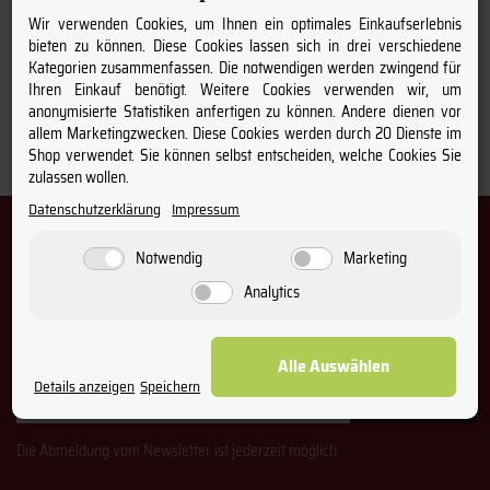
Wir verwenden Cookies, um Ihnen ein optimales Einkaufserlebnis
bieten zu können. Diese Cookies lassen sich in drei verschiedene
Kategorien zusammenfassen. Die notwendigen werden zwingend für
Ihren Einkauf benötigt. Weitere Cookies verwenden wir, um
anonymisierte Statistiken anfertigen zu können. Andere dienen vor
allem Marketingzwecken. Diese Cookies werden durch 20 Dienste im
Shop verwendet. Sie können selbst entscheiden, welche Cookies Sie
Filtern nach
zulassen wollen.
Datenschutzerklärung
Impressum
Newsletter – Immer informiert über
Wein & Winzer
Notwendig
Marketing
Analytics
Melden Sie sich bei unserem Newsletter an und profitieren Sie
von regelmäßigen Aktionen und Angeboten.
Alle Auswählen
Email-
Details anzeigen
Speichern
Abonnieren
Adresse
Die Abmeldung vom Newsletter ist jederzeit möglich.