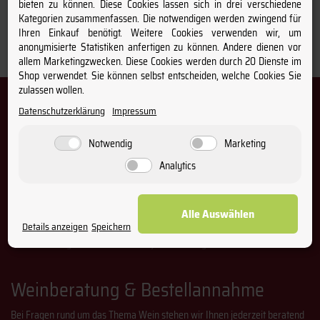
bieten zu können. Diese Cookies lassen sich in drei verschiedene
Kategorien zusammenfassen. Die notwendigen werden zwingend für
Ihren Einkauf benötigt. Weitere Cookies verwenden wir, um
anonymisierte Statistiken anfertigen zu können. Andere dienen vor
allem Marketingzwecken. Diese Cookies werden durch 20 Dienste im
Filtern nach
Shop verwendet. Sie können selbst entscheiden, welche Cookies Sie
zulassen wollen.
Newsletter – Immer informiert über
Datenschutzerklärung
Impressum
Wein & Winzer
Notwendig
Marketing
Melden Sie sich bei unserem Newsletter an und profitieren Sie
von regelmäßigen Aktionen und Angeboten.
Analytics
Email-
Abonnieren
Adresse
Alle Auswählen
Details anzeigen
Speichern
Die Abmeldung vom Newsletter ist jederzeit möglich.
Weinberatung & Bestellannahme
Bei Fragen rund um das Thema Wein stehen wir Ihnen jederzeit beratend