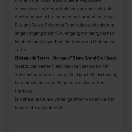
Aromen roter Früchte (Brombeere, Maulbeere,
Schwarzkirsche) etwas Veilchen und ebenso Kräuter.
Am Gaumen weich, elegant, sehr charmant mit etwas
Biss und Rasse. Präsentes Tannin, das seidig bis zum
langen Abgang bleibt. Ein Jahrgang mit der typischen
Feinheit und Verspieltheit der Weine von Château du
Tertre.
Château du Tertre „Margaux“ 5ème Grand Cru Classé
ideal zu den besten Fleischstücken besonders mit
Soße: Schmorbraten, Lamm, Wild (auch Wildschwein),
Entenbrust ebenso zu Rumpsteak und gereiftem
Hartkäse.
Er sollte eine Stunde vorher geöffnet werden und bei
Bedarf bitte dekantieren!