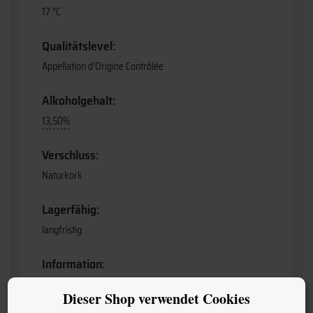
17 °C
Qualitätslevel:
Appellation d'Origine Contrôlée
Alkoholgehalt:
13,50%
Verschluss:
Naturkork
Lagerfähig:
langfristig
Information:
enthält Sulfite
Dieser Shop verwendet Cookies