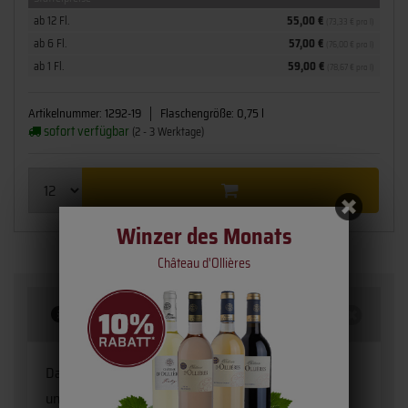
ab 12 Fl.
55,00 €
(73,33 € pro l)
ab 6 Fl.
57,00 €
(76,00 € pro l)
ab 1 Fl.
59,00 €
(78,67 € pro l)
Artikelnummer:
1292-19
Flaschengröße:
0,75 l
sofort verfügbar
(2 - 3 Werktage)
Winzer des Monats
Château d'Ollières
Beschreibung
Das Terroir mit großen Kieseln gibt den
unterschiedlichen Rebsorten die Möglichkeit in der