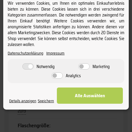
Anbaugebiet:
Wir verwenden Cookies, um Ihnen ein optimales Einkaufserlebnis
bieten zu können. Diese Cookies lassen sich in drei verschiedene
Bordeaux
Kategorien zusammenfassen. Die notwendigen werden zwingend für
Ihren Einkauf benötigt. Weitere Cookies verwenden wir, um
Produktart:
anonymisierte Statistiken anfertigen zu können. Andere dienen vor
allem Marketingzwecken. Diese Cookies werden durch 20 Dienste im
Wein
Shop verwendet. Sie können selbst entscheiden, welche Cookies Sie
zulassen wollen.
Geschmack:
Datenschutzerklärung
Impressum
trocken
Notwendig
Marketing
Rebsorten:
Analytics
Cabernet Sauvignon l Merlot l Cabernet Franc l Petit
Verdot
Alle Auswählen
Details anzeigen
Speichern
Jahrgang:
2019
Flaschengröße: