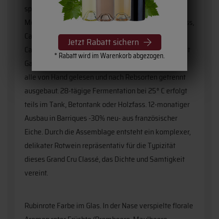
späteren Assemblage ein Aquarell der Terroir
Merkmale widerzuspiegeln. Merlot vermittelt Genuss,
Cabernet Sauvignon verleiht Struktur und Rasse,
Jetzt Rabatt sichern
Cabernet Franc bringt Frische mit und Petit Verdot ist
* Rabatt wird im Warenkorb abgezogen.
Garant für komplexe Aromen. Die Trauben werden
alle von Hand gelesen und nach Rebsorten getrennt
ausgebaut. 28-tägige Fermentation bei 25° C erfolgt
teils im Tank, Betontank oder Holzfass. 12-monatiger
Ausbau in Barriques -30% neu- aus französischer
Eiche. Durch die Assemblage entsteht ein komplexer,
delikater Rotwein repräsentativ für die Typizität
dieses Grand Cru Classé, das Dichte und Samtigkeit
vereint.
Rubinrote Farbe im Glas. In der Nase verspielte florale