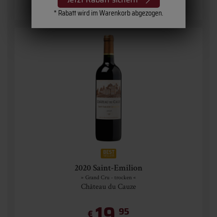
* Rabatt wird im Warenkorb abgezogen.
2020 Saint-Emilion
» Grand Cru - trocken «
Château du Cauze
19,
95
€