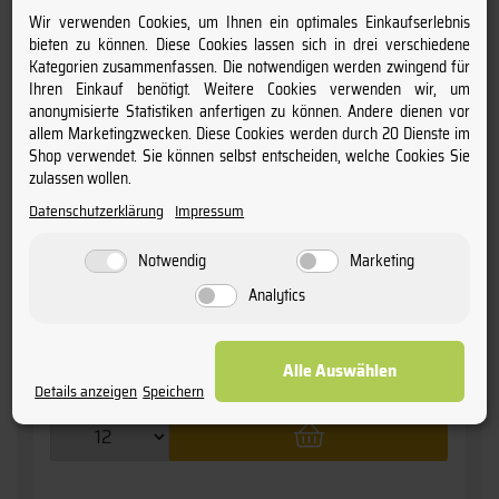
Wir verwenden Cookies, um Ihnen ein optimales Einkaufserlebnis
bieten zu können. Diese Cookies lassen sich in drei verschiedene
Kategorien zusammenfassen. Die notwendigen werden zwingend für
Ihren Einkauf benötigt. Weitere Cookies verwenden wir, um
2023 Saint-Emilion GRAND CRU
anonymisierte Statistiken anfertigen zu können. Andere dienen vor
» Grand Cru - trocken «
Château JONCA
allem Marketingzwecken. Diese Cookies werden durch 20 Dienste im
Shop verwendet. Sie können selbst entscheiden, welche Cookies Sie
zulassen wollen.
15,
Datenschutzerklärung
Impressum
60
€
Notwendig
Marketing
inkl. MwSt. / zzgl.
Versand
(Grundpreis: 20,80 € pro l)
Analytics
Staffelpreise
ab 12 Fl.
15,60 €
(20,80 € pro l)
ab 6 Fl.
16,50 €
(22,00 € pro l)
Alle Auswählen
ab 1 Fl.
17,75 €
(23,67 € pro l)
Details anzeigen
Speichern