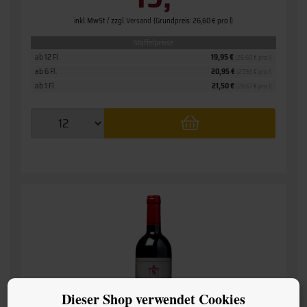
inkl. MwSt. / zzgl.
Versand
(Grundpreis: 26,60 € pro l)
Staffelpreise
ab 12 Fl.
19,95 €
(26,60 € pro l)
ab 6 Fl.
20,95 €
(27,93 € pro l)
ab 1 Fl.
21,50 €
(28,67 € pro l)
Dieser Shop verwendet Cookies