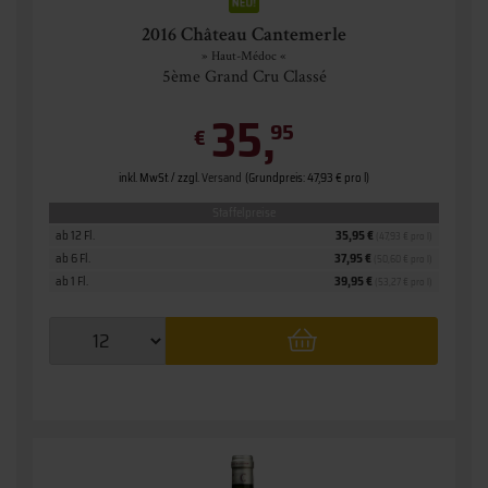
2016 Château Cantemerle
» Haut-Médoc «
5ème Grand Cru Classé
35,
95
€
inkl. MwSt. / zzgl.
Versand
(Grundpreis: 47,93 € pro l)
Staffelpreise
ab 12 Fl.
35,95 €
(47,93 € pro l)
ab 6 Fl.
37,95 €
(50,60 € pro l)
ab 1 Fl.
39,95 €
(53,27 € pro l)