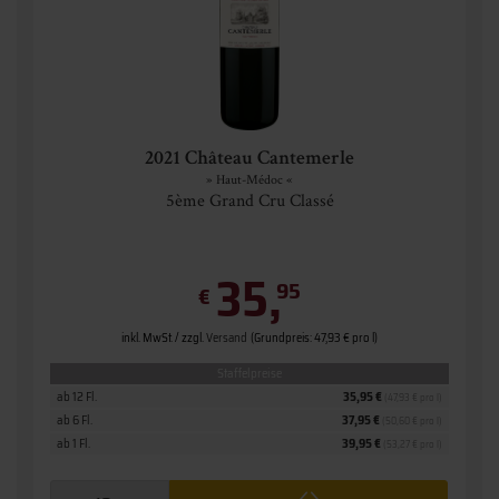
2021 Château Cantemerle
» Haut-Médoc «
5ème Grand Cru Classé
35,
95
€
inkl. MwSt. / zzgl.
Versand
(Grundpreis: 47,93 € pro l)
Staffelpreise
ab 12 Fl.
35,95 €
(47,93 € pro l)
ab 6 Fl.
37,95 €
(50,60 € pro l)
ab 1 Fl.
39,95 €
(53,27 € pro l)