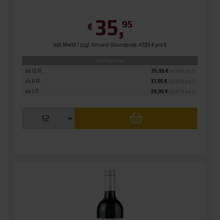
35,
95
€
inkl. MwSt. / zzgl.
Versand
(Grundpreis: 47,93 € pro l)
Staffelpreise
ab 12 Fl.
35,95 €
(47,93 € pro l)
ab 6 Fl.
37,95 €
(50,60 € pro l)
ab 1 Fl.
39,95 €
(53,27 € pro l)