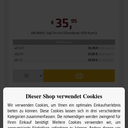
35,
95
€
inkl. MwSt. / zzgl.
Versand
(Grundpreis: 47,93 € pro l)
Staffelpreise
ab 12 Fl.
35,95 €
(47,93 € pro l)
ab 6 Fl.
37,95 €
(50,60 € pro l)
ab 1 Fl.
39,95 €
(53,27 € pro l)
Dieser Shop verwendet Cookies
Wir verwenden Cookies, um Ihnen ein optimales Einkaufserlebnis
bieten zu können. Diese Cookies lassen sich in drei verschiedene
Kategorien zusammenfassen. Die notwendigen werden zwingend für
Ihren Einkauf benötigt. Weitere Cookies verwenden wir, um
anonymisierte Statistiken anfertigen zu können. Andere dienen vor