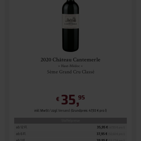
2020 Château Cantemerle
» Haut-Médoc «
5ème Grand Cru Classé
35,
95
€
inkl. MwSt. / zzgl.
Versand
(Grundpreis: 47,93 € pro l)
Staffelpreise
ab 12 Fl.
35,95 €
(47,93 € pro l)
ab 6 Fl.
37,95 €
(50,60 € pro l)
ab 1 Fl.
39,95 €
(53,27 € pro l)