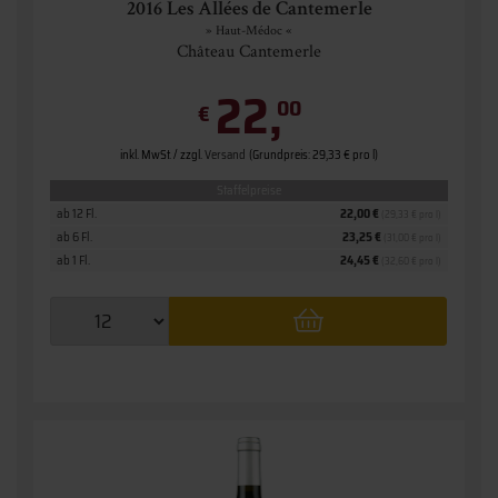
2016 Les Allées de Cantemerle
» Haut-Médoc «
Château Cantemerle
22,
00
€
inkl. MwSt. / zzgl.
Versand
(Grundpreis: 29,33 € pro l)
Staffelpreise
ab 12 Fl.
22,00 €
(29,33 € pro l)
ab 6 Fl.
23,25 €
(31,00 € pro l)
ab 1 Fl.
24,45 €
(32,60 € pro l)