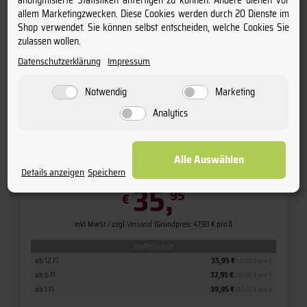
allem Marketingzwecken. Diese Cookies werden durch 20 Dienste im
Shop verwendet. Sie können selbst entscheiden, welche Cookies Sie
zulassen wollen.
Datenschutzerklärung
Impressum
Notwendig
Marketing
Analytics
2017 Château Cantemerle
» Haut-Médoc «
5ème Grand Cru Classé
Alle Auswählen
Details anzeigen
Speichern
35,
95
€
inkl. MwSt. / zzgl.
Versand
(Grundpreis: 47,93 € pro l)
Staffelpreise
ab 12 Fl.
35,95 €
(47,93 € pro l)
ab 6 Fl.
37,95 €
(50,60 € pro l)
ab 1 Fl.
39,95 €
(53,27 € pro l)