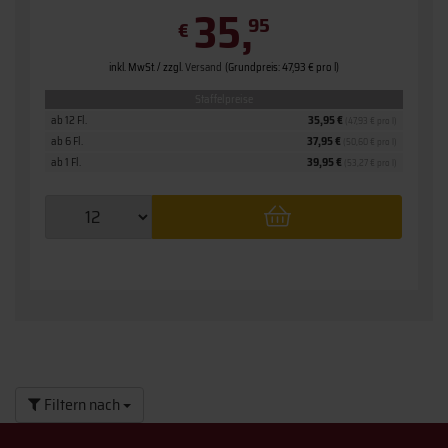
35,
95
€
inkl. MwSt. / zzgl.
Versand
(Grundpreis: 47,93 € pro l)
Staffelpreise
ab 12 Fl.
35,95 €
(47,93 € pro l)
ab 6 Fl.
37,95 €
(50,60 € pro l)
ab 1 Fl.
39,95 €
(53,27 € pro l)
Filtern nach