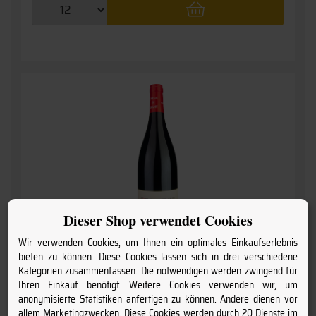
Dieser Shop verwendet Cookies
Wir verwenden Cookies, um Ihnen ein optimales Einkaufserlebnis
bieten zu können. Diese Cookies lassen sich in drei verschiedene
2025 Saint-Amour
Kategorien zusammenfassen. Die notwendigen werden zwingend für
» Coeur de Granit - trocken «
Cave du Château de Chénas
Ihren Einkauf benötigt. Weitere Cookies verwenden wir, um
anonymisierte Statistiken anfertigen zu können. Andere dienen vor
allem Marketingzwecken. Diese Cookies werden durch 20 Dienste im