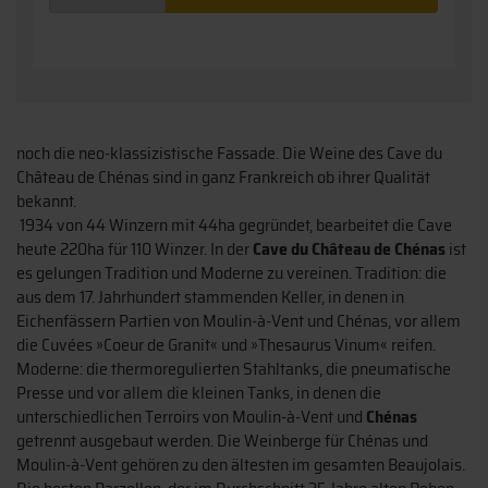
noch die neo-klassizistische Fassade. Die Weine des Cave du
Château de Chénas sind in ganz Frankreich ob ihrer Qualität
bekannt.
1934 von 44 Winzern mit 44ha gegründet, bearbeitet die Cave
heute 220ha für 110 Winzer. In der
Cave du Château de Chénas
ist
es gelungen Tradition und Moderne zu vereinen. Tradition: die
aus dem 17. Jahrhundert stammenden Keller, in denen in
Eichenfässern Partien von Moulin-à-Vent und Chénas, vor allem
die Cuvées »Coeur de Granit« und »Thesaurus Vinum« reifen.
Moderne: die thermoregulierten Stahltanks, die pneumatische
Presse und vor allem die kleinen Tanks, in denen die
unterschiedlichen Terroirs von Moulin-à-Vent und
Chénas
getrennt ausgebaut werden. Die Weinberge für Chénas und
Moulin-à-Vent gehören zu den ältesten im gesamten Beaujolais.