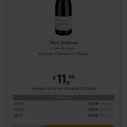
2024 Juliénas
» Coeur de Granit «
Cave du Château de Chénas
11,
45
€
inkl. MwSt. / zzgl.
Versand
(Grundpreis: 15,27 € pro l)
Staffelpreise
ab 12 Fl.
11,45 €
(15,27 € pro l)
ab 6 Fl.
11,95 €
(15,93 € pro l)
ab 1 Fl.
12,65 €
(16,87 € pro l)