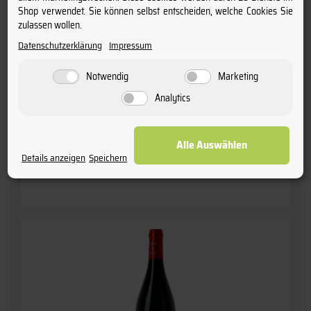
Shop verwendet. Sie können selbst entscheiden, welche Cookies Sie
13,
95
€
zulassen wollen.
Datenschutzerklärung
Impressum
inkl. MwSt. / zzgl.
Versand
(Grundpreis: 18,60 € pro l)
Notwendig
Marketing
Staffelpreise
ab 12 Fl.
13,95 €
(18,60 € pro l)
Analytics
ab 6 Fl.
14,50 €
(19,33 € pro l)
ab 1 Fl.
14,95 €
(19,93 € pro l)
Alle Auswählen
Details anzeigen
Speichern