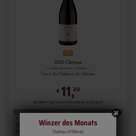
2023 Chénas
» Coeur de Granit - trocken «
Cave du Château de Chénas
11,
20
€
inkl. MwSt. / zzgl.
Versand
(Grundpreis: 14,93 € pro l)
Staffelpreise
ab 12 Fl.
11,20 €
(14,93 € pro l)
Winzer des Monats
ab 6 Fl.
11,85 €
(15,80 € pro l)
Château d'Ollières
ab 1 Fl.
12,45 €
(16,60 € pro l)