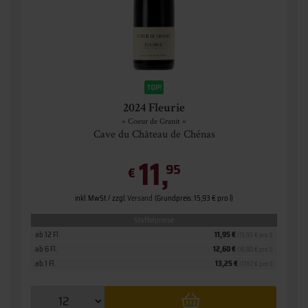
2024 Fleurie
» Coeur de Granit «
Cave du Château de Chénas
11,
95
€
inkl. MwSt. / zzgl.
Versand
(Grundpreis: 15,93 € pro l)
Staffelpreise
ab 12 Fl.
11,95 €
(15,93 € pro l)
ab 6 Fl.
12,60 €
(16,80 € pro l)
ab 1 Fl.
13,25 €
(17,67 € pro l)