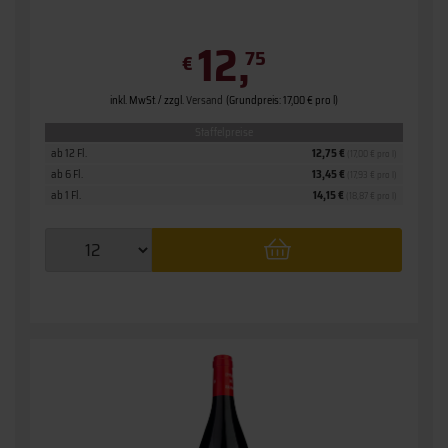
12,
75
€
inkl. MwSt. / zzgl.
Versand
(Grundpreis: 17,00 € pro l)
Staffelpreise
ab 12 Fl.
12,75 €
(17,00 € pro l)
ab 6 Fl.
13,45 €
(17,93 € pro l)
ab 1 Fl.
14,15 €
(18,87 € pro l)