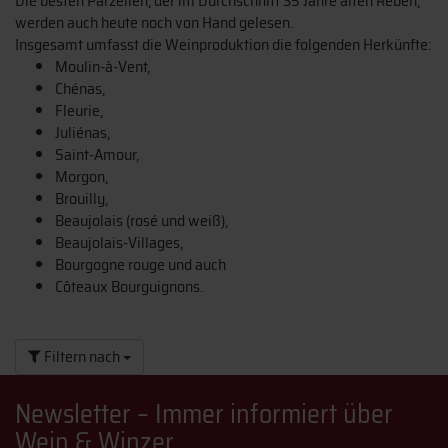
Die besten Parzellen, der im Durchschnitt 35 Jahre alten Reben,
werden auch heute noch von Hand gelesen.
Insgesamt umfasst die Weinproduktion die folgenden Herkünfte:
Moulin-à-Vent,
Chénas,
Fleurie,
Juliénas,
Saint-Amour,
Morgon,
Brouilly,
Beaujolais (rosé und weiß),
Beaujolais-Villages,
Bourgogne rouge und auch
Côteaux Bourguignons.
Filtern nach
Newsletter – Immer informiert über
Wein & Winzer