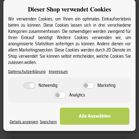
Geschmack:
Dieser Shop verwendet Cookies
trocken
Wir verwenden Cookies, um Ihnen ein optimales Einkaufserlebnis
bieten zu können. Diese Cookies lassen sich in drei verschiedene
Kategorien zusammenfassen. Die notwendigen werden zwingend für
Flaschengröße:
Ihren Einkauf benötigt. Weitere Cookies verwenden wir, um
0,75
anonymisierte Statistiken anfertigen zu können. Andere dienen vor
allem Marketingzwecken. Diese Cookies werden durch 20 Dienste im
Charakter:
Shop verwendet. Sie können selbst entscheiden, welche Cookies Sie
zulassen wollen.
fruchtig & aromatisch
Datenschutzerklärung
Impressum
Anschrift:
Notwendig
Marketing
Château de Camensac F-33112 Saint-Laurent-Médoc
Analytics
Alle Auswählen
Details anzeigen
Speichern
Kundenbewertungen