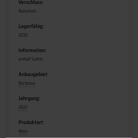
Verschluss:
Naturkork
Lagerfähig:
2030
Information:
enthält Sulfite
Anbaugebiet:
Bordeaux
Jahrgang:
2022
Produktart:
Wein