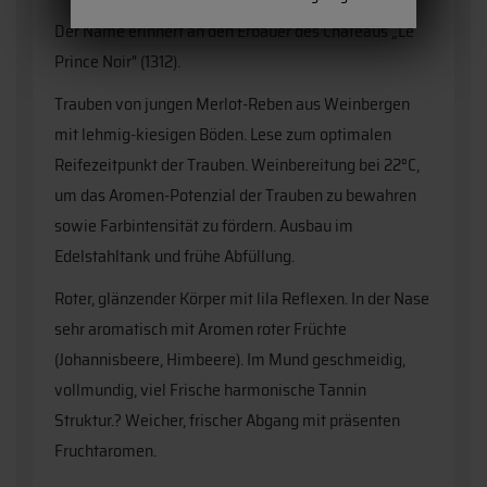
Der Name erinnert an den Erbauer des Châteaus „Le
Prince Noir" (1312).
Trauben von jungen Merlot-Reben aus Weinbergen
mit lehmig-kiesigen Böden. Lese zum optimalen
Reifezeitpunkt der Trauben. Weinbereitung bei 22°C,
um das Aromen-Potenzial der Trauben zu bewahren
sowie Farbintensität zu fördern. Ausbau im
Edelstahltank und frühe Abfüllung.
Roter, glänzender Körper mit lila Reflexen. In der Nase
sehr aromatisch mit Aromen roter Früchte
(Johannisbeere, Himbeere). Im Mund geschmeidig,
vollmundig, viel Frische harmonische Tannin
Struktur.? Weicher, frischer Abgang mit präsenten
Fruchtaromen.