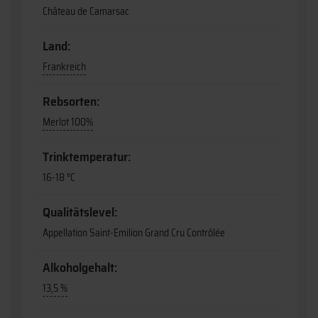
Château de Camarsac
Land:
Frankreich
Rebsorten:
Merlot 100%
Trinktemperatur:
16-18 °C
Qualitätslevel:
Appellation Saint-Emilion Grand Cru Contrôlée
Alkoholgehalt:
13,5 %