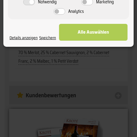
Notwendig
Marketing
trocken
Analytics
Flaschengröße:
0,75
Alle Auswählen
Details anzeigen
Speichern
Rebsorten:
70 % Merlot, 25 % Cabernet Sauvignon, 2 % Cabernet
Franc, 2 % Malbec, 1 % Petit Verdot
Kundenbewertungen