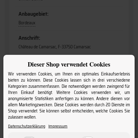
Anbaugebiet:
Bordeaux
Anschrift:
Château de Camarsac, F-33750 Camarsac
Charakter:
Dieser Shop verwendet Cookies
ausdrucksstark & fein
Wir verwenden Cookies, um Ihnen ein optimales Einkaufserlebnis
bieten zu können. Diese Cookies lassen sich in drei verschiedene
Produktart:
Kategorien zusammenfassen. Die notwendigen werden zwingend für
Ihren Einkauf benötigt. Weitere Cookies verwenden wir, um
Wein
anonymisierte Statistiken anfertigen zu können. Andere dienen vor
allem Marketingzwecken. Diese Cookies werden durch 20 Dienste im
Jahrgang:
Shop verwendet. Sie können selbst entscheiden, welche Cookies Sie
zulassen wollen.
2020
Datenschutzerklärung
Impressum
Geschmack: