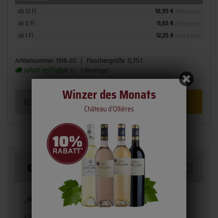
ab 12 Fl.
10,95 €
(14,60 € pro l)
ab 6 Fl.
11,65 €
(15,53 € pro l)
ab 1 Fl.
12,25 €
(16,33 € pro l)
Artikelnummer:
1918-20
Flaschengröße:
0,75 l
sofort verfügbar
(2 - 3 Werktage)
Winzer des Monats
Château d'Ollières
Beschreibung
„
für die gehobene Küche. "
Vin de Gastronomie.