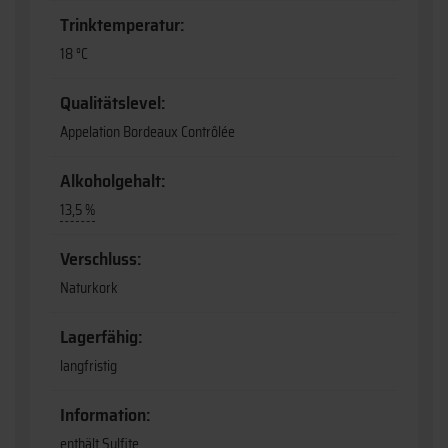
Trinktemperatur:
18 °C
Qualitätslevel:
Appelation Bordeaux Contrôlée
Alkoholgehalt:
13,5 %
Verschluss:
Naturkork
Lagerfähig:
langfristig
Information:
enthält Sulfite