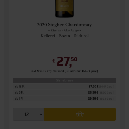
2020 Stegher Chardonnay
» Riserva - Alto Adige «
Kellerei - Bozen - Südtirol
27,
50
€
inkl. MwSt. / zzgl.
Versand
(Grundpreis: 36,67 € pro l)
Staffelpreise
ab 12 Fl.
27,50 €
(36,67 € pro l)
ab 6 Fl.
28,50 €
(38,00 € pro l)
ab 1 Fl.
29,50 €
(39,33 € pro l)