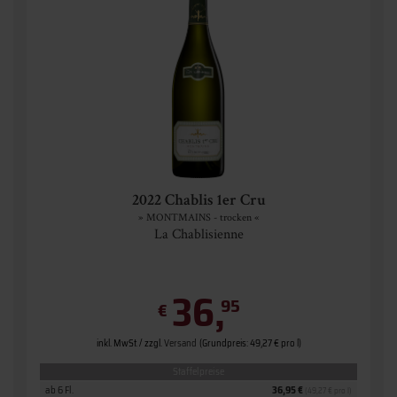
2022 Chablis 1er Cru
» MONTMAINS - trocken «
La Chablisienne
36,
95
€
inkl. MwSt. / zzgl.
Versand
(Grundpreis: 49,27 € pro l)
Staffelpreise
ab 6 Fl.
36,95 €
(49,27 € pro l)