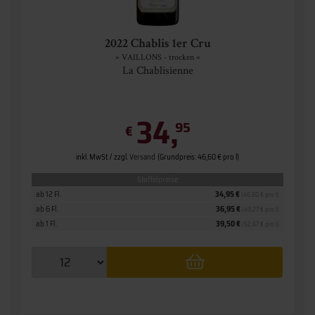
2022 Chablis 1er Cru
» VAILLONS - trocken «
La Chablisienne
34,
95
€
inkl. MwSt. / zzgl.
Versand
(Grundpreis: 46,60 € pro l)
Staffelpreise
ab 12 Fl.
34,95 €
(46,60 € pro l)
ab 6 Fl.
36,95 €
(49,27 € pro l)
ab 1 Fl.
39,50 €
(52,67 € pro l)