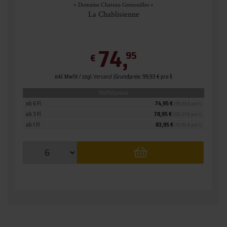
» Domaine Chateau Grenouilles «
La Chablisienne
74,
95
€
inkl. MwSt. / zzgl.
Versand
(Grundpreis: 99,93 € pro l)
Staffelpreise
ab 6 Fl.
74,95 €
(99,93 € pro l)
ab 3 Fl.
78,95 €
(105,27 € pro l)
ab 1 Fl.
83,95 €
(111,93 € pro l)