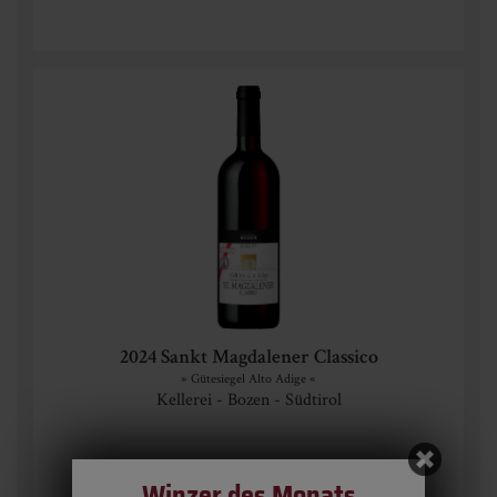
2024 Sankt Magdalener Classico
» Gütesiegel Alto Adige «
Kellerei - Bozen - Südtirol
95
Winzer des Monats
€