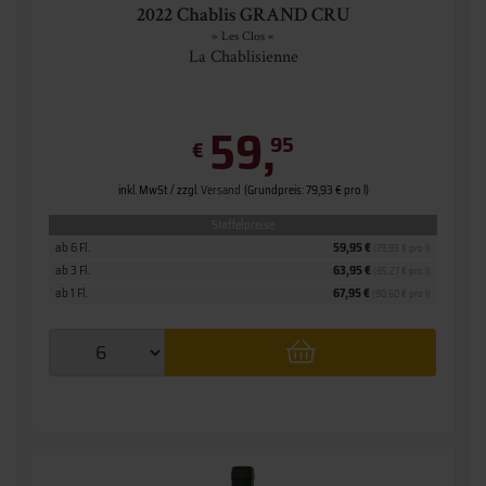
2022 Chablis GRAND CRU
» Les Clos «
La Chablisienne
59,
95
€
inkl. MwSt. / zzgl.
Versand
(Grundpreis: 79,93 € pro l)
Staffelpreise
ab 6 Fl.
59,95 €
(79,93 € pro l)
ab 3 Fl.
63,95 €
(85,27 € pro l)
ab 1 Fl.
67,95 €
(90,60 € pro l)