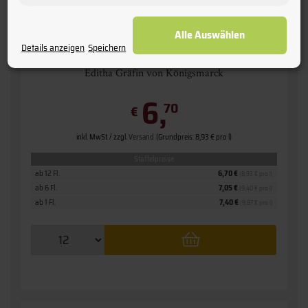
Alle Auswählen
Details anzeigen
Speichern
2025 Grauburgunder
» Pfalz - feinherb «
Editha Gräfin von Königsmarck
6,
70
€
inkl. MwSt. / zzgl.
Versand
(Grundpreis: 8,93 € pro l)
Staffelpreise
ab 12 Fl.
6,70 €
(8,93 € pro l)
ab 6 Fl.
7,05 €
(9,40 € pro l)
ab 1 Fl.
7,40 €
(9,87 € pro l)