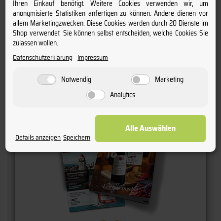
Ihren Einkauf benötigt. Weitere Cookies verwenden wir, um
anonymisierte Statistiken anfertigen zu können. Andere dienen vor
Anschrift:
allem Marketingzwecken. Diese Cookies werden durch 20 Dienste im
Le Cellier du Pic - Assas, F-34820 Assas
Shop verwendet. Sie können selbst entscheiden, welche Cookies Sie
zulassen wollen.
Datenschutzerklärung
Impressum
Notwendig
Marketing
Kundenbewertungen
Analytics
Alle Auswählen
Details anzeigen
Speichern