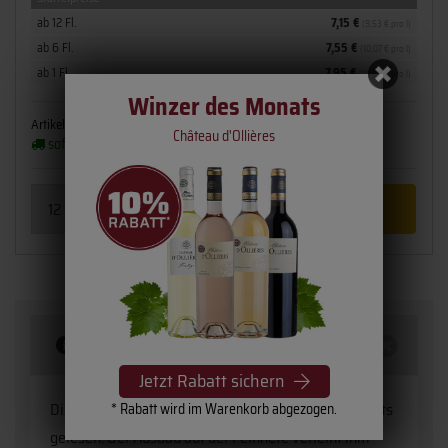
ab 12 Fl.
7,15 €
(9,53 € pro l)
ab 6 Fl.
7,55 €
(10,07 € pro l)
ab 1 Fl.
7,95 €
(10,60 € pro l)
Winzer des Monats
Artikelnummer:
1813-22
Flaschengröße:
0,75 l
Château d'Ollières
sofort verfügbar
(2 - 3 Werktage)
Beschreibung
Jetzt Rabatt sichern
Die Trauben des
Sauvignon Rouquet's
werden nachts
* Rabatt wird im Warenkorb abgezogen.
gelesen. Der Ausbau auf der Feinhefe verleiht ihm