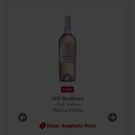
2021 Bordeaux
» Rosé - trocken «
Château d'Arche
Unser Angebots-Preis
 l)