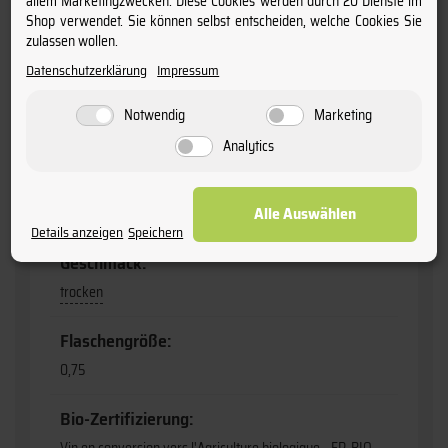
allem Marketingzwecken. Diese Cookies werden durch 20 Dienste im
Shop verwendet. Sie können selbst entscheiden, welche Cookies Sie
Restzucker:
zulassen wollen.
00,5 g/l
Datenschutzerklärung
Impressum
Jahrgang:
Notwendig
Marketing
2022
Analytics
Produktart:
Alle Auswählen
Wein
Details anzeigen
Speichern
Geschmack:
trocken
Flaschengröße:
0,75
Bio-Zertifizierung: