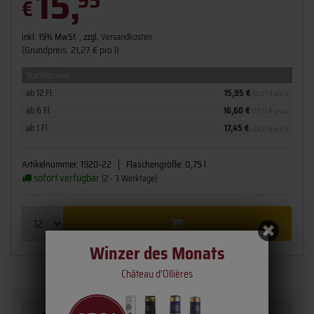
15,
95
€
inkl. 19% MwSt. , zzgl.
Versandkosten
(Grundpreis: 21,27 € pro l)
Staffelpreise
ab 12 Fl.
15,95 €
(21,27 € pro l)
ab 6 Fl.
16,60 €
(22,13 € pro l)
ab 1 Fl.
17,45 €
(23,27 € pro l)
Artikelnummer:
1920-22
Flaschengröße:
0,75 l
sofort verfügbar
(2 - 3 Werktage)
Winzer des Monats
Château d'Ollières