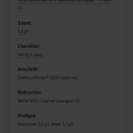
Vin en conversion vers l'Agriculture biologique - FR-BIO-
01
Säure:
5,3 g/l
Charakter:
samtig & üppig
Anschrift:
Château d'Arche F-33210 Sauternes
Rebsorten:
Merlot 95% | Cabernet Sauvignon 5%
Analyse:
Restzücker: 0,2 g/L Säure: 5,3 g/L