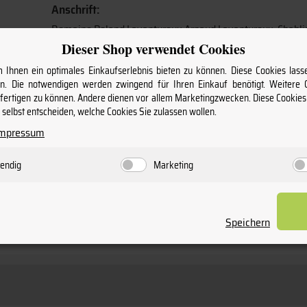
Anschrift:
Domaine Roland Lavantureux Arnaud Lavantureux, Chablis
Dieser Shop verwendet Cookies
91000
Ihnen ein optimales Einkaufserlebnis bieten zu können. Diese Cookies lasse
Produktart:
. Die notwendigen werden zwingend für Ihren Einkauf benötigt. Weitere
nfertigen zu können. Andere dienen vor allem Marketingzwecken. Diese Cookie
Wein
selbst entscheiden, welche Cookies Sie zulassen wollen.
Impressum
Flaschengröße:
0,75
endig
Marketing
Speichern