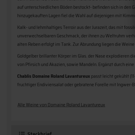
auf unterschiedlichen Böden bestockt- befinden sich in den G
hinzugekauften Lagen fiel die Wahl auf diejenigen mit Kim
Kalk- und lehmhaltiges Terroir aus der Jurazeit, das mit fos
unverwechselbaren Geschmack, der ihnen zu Weltruhm verhol
alten Reben erfolgt im Tank. Zur Abrundung liegen die Wein
Goldgelber brillanter Körper im Glas. der Nase explodiere
von Pfirsich und Akazien, sowie Mandeln. Ergänzt durch eine
Chablis Domaine Roland Lavantureux
passt leicht gekühlt (1
fruchtiger Endiviensalat oder gebratene Forelle mit Ingwer-B
Alle Weine von Domaine Roland Lavantureux
Steckbrief