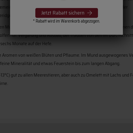
emeinden Lignolles, Ligny de Chatel und Beine. Bei der Auswahl der
Jetzt Rabatt sichern
meridge-Böden.
* Rabatt wird im Warenkorb abgezogen.
silen Muscheln durchsetzt ist. Die Böden verleihen den Chablis-Weinen 
fen hat. Vergärung und Ausbau, der Trauben von den im Durchschnitt
e sechs Monate auf der Hefe.
n die Aromen von weißen Blüten und Pflaume. Im Mund ausgewogenes Ve
 feine Mineralität und etwas Feuerstein bis zum langen Abgang.
1-13°C) gut zu allen Meerestieren, aber auch zu Omelett mit Lachs und F
irne.