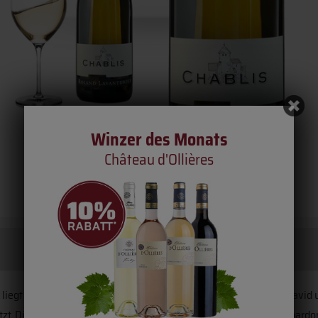
Winzer des Monats
Château d'Ollières
liegt in der Nähe von Lignoles und wird heute von den Brüdern David
stützt. Die inzwischen auf 20ha angewachsenen Weinberge – mit Chard