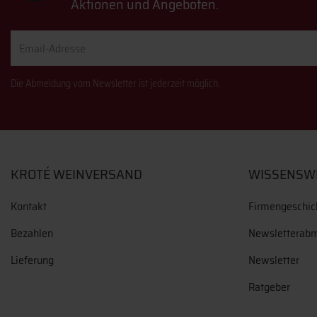
Aktionen und Angeboten.
Email-
Adresse
Die Abmeldung vom Newsletter ist jederzeit möglich.
KROTÉ WEINVERSAND
WISSENSW
Kontakt
Firmengeschic
Bezahlen
Newsletterab
Lieferung
Newsletter
Ratgeber