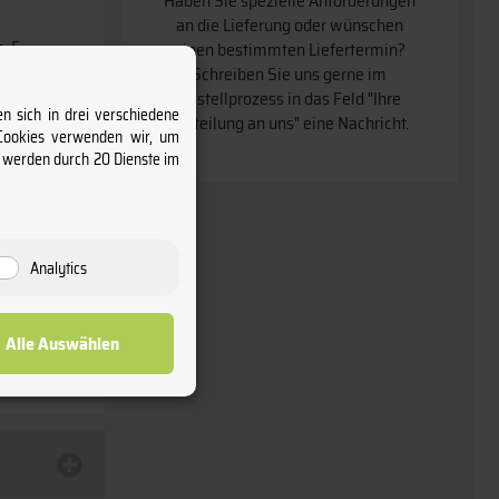
Haben Sie spezielle Anforderungen
an die Lieferung oder wünschen
, F-
einen bestimmten Liefertermin
Schreiben Sie uns gerne im
Bestellprozess in das Feld "Ihre
n sich in drei verschiedene
Mitteilung an uns" eine Nachricht.
 Cookies verwenden wir, um
s werden durch 20 Dienste im
Analytics
Alle Auswählen