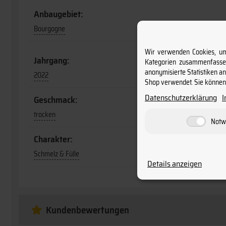
Anbaugebiet:
Bourgogne
Wir verwenden Cookies, um 
Jahrgang:
Kategorien zusammenfassen
anonymisierte Statistiken a
2022
Shop verwendet. Sie können 
Datenschutzerklärung
Geschmack:
trocken
Notw
Charakter:
Schmelz & Fülle
Details anzeigen
Kundenbewertungen