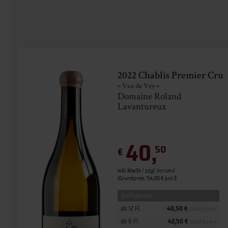
2022 Chablis Premier Cru
» Vau de Vey «
Domaine Roland
Lavantureux
40,
50
€
inkl. MwSt. / zzgl.
Versand
(Grundpreis: 54,00 € pro l)
Staffelpreise
ab 12 Fl.
40,50 €
(54,00 € pro l)
ab 6 Fl.
42,50 €
(56,67 € pro l)