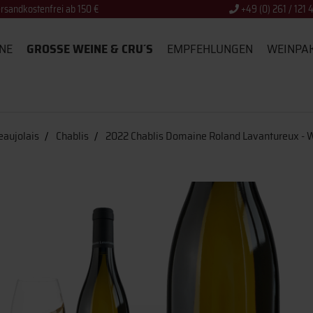
rsandkostenfrei ab 150 €
+49 (0) 261 / 121 
NE
GROSSE WEINE & CRU´S
EMPFEHLUNGEN
WEINPA
aujolais
Chablis
2022 Chablis Domaine Roland Lavantureux -