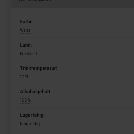
Farbe:
Weiss
Land:
Frankreich
Trinktemperatur:
10 °C
Alkoholgehalt:
12,5 %
Lagerfähig:
langfristig