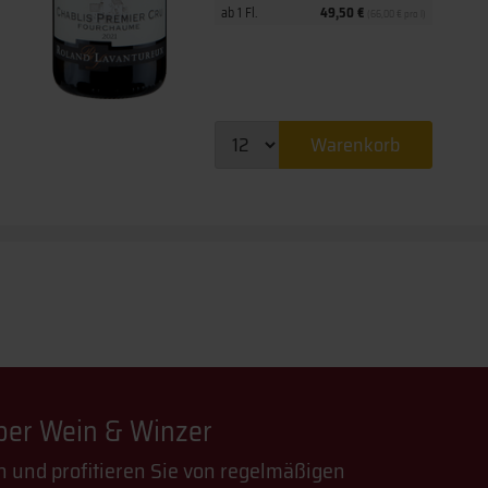
ab 1 Fl.
49,50 €
(66,00 € pro l)
Warenkorb
über Wein & Winzer
n und profitieren Sie von regelmäßigen