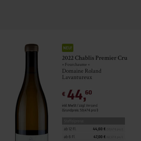
2022 Chablis Premier Cru
» Fourchaume «
Domaine Roland
Lavantureux
44,
60
€
inkl. MwSt. / zzgl.
Versand
(Grundpreis: 59,47 € pro l)
Staffelpreise
ab 12 Fl.
44,60 €
(59,47 € pro l)
ab 6 Fl.
47,00 €
(62,67 € pro l)