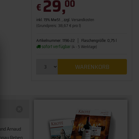
29,
00
€
inkl. 19% MwSt. , zzgl.
Versandkosten
(Grundpreis: 38,67 € pro l)
Artikelnummer:
1196-22
Flaschengröße:
0,75 l
sofort verfügbar
(4 - 5 Werktage)
WARENKORB
 und Arnaud
onnay Reben