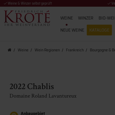
Weine & Winzer selbst geprüft
Ve
WEINE
WINZER
BIO-WEI
NEUE WEINE
KATALOGE
Weine
Wein Regionen
Frankreich
Bourgogne & Be
2022 Chablis
Domaine Roland Lavantureux
Anbaugebiet