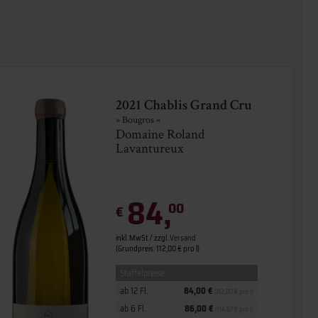
2021 Chablis Grand Cru
» Bougros «
Domaine Roland
Lavantureux
84,
00
€
inkl. MwSt. / zzgl.
Versand
(Grundpreis: 112,00 € pro l)
Staffelpreise
ab 12 Fl.
84,00 €
(112,00 € pro l)
ab 6 Fl.
86,00 €
(114,67 € pro l)