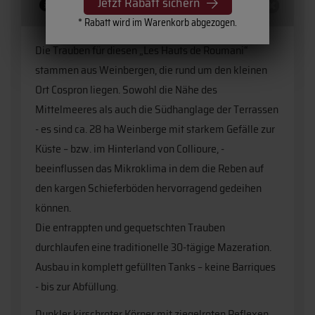
Jetzt Rabatt sichern
Beschreibung
* Rabatt wird im Warenkorb abgezogen.
Die Trauben für diesen „Les Hauts de Roumani“
stammen aus Weinbergen, die rund um den kleinen
Ort Cospron liegen. Sowohl die Nähe des
Mittelmeeres als auch die Südhanglage der Terrassen
- es sind ca. 28 ha Weinberge mit starkem Gefälle zur
Küste – bzw. im Hinterland von Collioure, -
beeinflussen das Mikroklima in dem die Reben auf
den kargen Schieferböden hervorragend gedeihen
können.
Die entrappten und gequetschten Trauben
durchlaufen eine traditionelle 30-tägige Mazeration.
Ausbau in komplett gefüllten Tanks – keine Barriques
- bis zur Abfüllung.
Dunkler kirschroter Körper mit ziegelroten Reflexen.