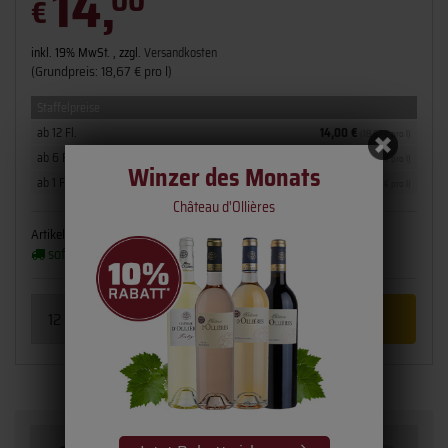
14,
00
€
inkl. 19% MwSt. , zzgl.
Versandkosten
(Grundpreis: 18,67 € pro l)
Staffelpreise
ab 12 Fl.
14,00 €
(18,67 € pro l)
ab 6 Fl.
15,00 €
(20,00 € pro l)
Winzer des Monats
ab 1 Fl.
16,00 €
(21,33 € pro l)
Château d'Ollières
Artikelnummer:
3654-20
Flaschengröße:
0,75 l
sofort verfügbar
(2 - 3 Werktage)