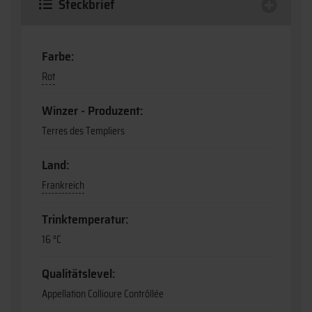
Steckbrief
Farbe:
Rot
Winzer - Produzent:
Terres des Templiers
Land:
Frankreich
Trinktemperatur:
16 °C
Qualitätslevel:
Appellation Collioure Contrôllée