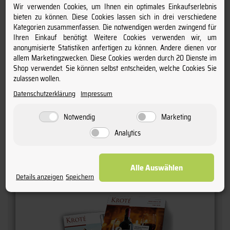
Charakter:
Wir verwenden Cookies, um Ihnen ein optimales Einkaufserlebnis
bieten zu können. Diese Cookies lassen sich in drei verschiedene
mineralisch & verspielt
Kategorien zusammenfassen. Die notwendigen werden zwingend für
Ihren Einkauf benötigt. Weitere Cookies verwenden wir, um
Säure:
anonymisierte Statistiken anfertigen zu können. Andere dienen vor
allem Marketingzwecken. Diese Cookies werden durch 20 Dienste im
8,5 g/l
Shop verwendet. Sie können selbst entscheiden, welche Cookies Sie
zulassen wollen.
Anschrift:
Datenschutzerklärung
Impressum
Joh.Jos. Christoffel Erben, 54539 Ürzig
Notwendig
Marketing
Analytics
Kundenbewertungen
Alle Auswählen
Details anzeigen
Speichern