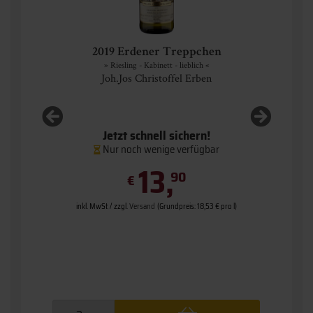
2019 Erdener Treppchen
» Riesling - Kabinett - lieblich «
Joh.Jos Christoffel Erben
Jetzt schnell sichern!
Nur noch wenige verfügbar
 l)
13,
in
90
€
,87 € pro l)
ab 12 Fl.
80 € pro l)
inkl. MwSt. / zzgl.
Versand
(Grundpreis: 18,53 € pro l)
ab 6 Fl.
ab 1 Fl.