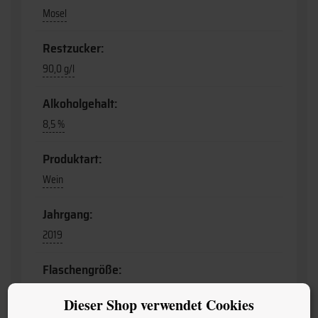
Mosel
Restzucker:
90,0 g/l
Alkoholgehalt:
8,5 %
Produktart:
Wein
Jahrgang:
2019
Flaschengröße:
0,75
Dieser Shop verwendet Cookies