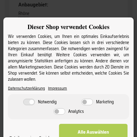
Anbaugebiet:
Rhône
Dieser Shop verwendet Cookies
Anschrift:
Wir verwenden Cookies, um Ihnen ein optimales Einkaufserlebnis
Domaine Autrand, F-26110-Vinsorbres
bieten zu können. Diese Cookies lassen sich in drei verschiedene
Kategorien zusammenfassen. Die notwendigen werden zwingend für
Produktart:
Ihren Einkauf benötigt. Weitere Cookies verwenden wir, um
anonymisierte Statistiken anfertigen zu können. Andere dienen vor
Wein
allem Marketingzwecken. Diese Cookies werden durch 20 Dienste im
Shop verwendet. Sie können selbst entscheiden, welche Cookies Sie
Geschmack:
zulassen wollen.
trocken
Datenschutzerklärung
Impressum
Alkoholgehalt:
Notwendig
Marketing
. - siehe Einzelweine des Sortiments
Analytics
Lebensmittelhinweise anzeigen:
Alle Auswählen