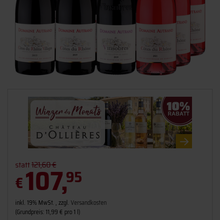
statt
121,60 €
107,
95
€
inkl. 19% MwSt. , zzgl.
Versandkosten
(Grundpreis: 11,99 € pro 1 l)