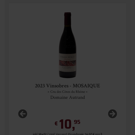
2023 Vinsobres - MOSAIQUE
» Cru des Côtes du Rhône «
Domaine Autrand
10,
95
€
 l)
inkl. MwSt. / zzgl.
Versand
(Grundpreis: 14,60 € pro l)
in