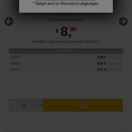
4
x
* Rabatt wird im Warenkorb abgezogen.
2022 Côtes du Rhône
» Vinsobres «
Domaine Autrand
8,
95
€
inkl. MwSt. / zzgl.
Versand
(Grundpreis: 11,93 € pro l)
Staffelpreise
ab 12 Fl.
8,95 €
(11,93 € pro l)
ab 6 Fl.
9,45 €
(12,60 € pro l)
ab 1 Fl.
9,95 €
(13,27 € pro l)