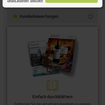
Details anzeigen
Speichern
Kundenbewertungen
Einfach durchblättern
Entdecken Sie die aktuellsten Angebote in unseren