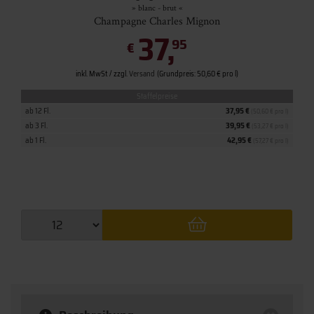
» blanc - brut «
Champagne Charles Mignon
37,
95
€
inkl. MwSt. / zzgl.
Versand
(Grundpreis: 50,60 € pro l)
Staffelpreise
ab 12 Fl.
37,95 €
(50,60 € pro l)
ab 3 Fl.
39,95 €
(53,27 € pro l)
ab 1 Fl.
42,95 €
(57,27 € pro l)