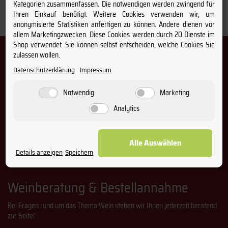
Kategorien zusammenfassen. Die notwendigen werden zwingend für
Ihren Einkauf benötigt. Weitere Cookies verwenden wir, um
anonymisierte Statistiken anfertigen zu können. Andere dienen vor
Filtern nach
allem Marketingzwecken. Diese Cookies werden durch 20 Dienste im
Shop verwendet. Sie können selbst entscheiden, welche Cookies Sie
Newsletter – Immer informiert über
zulassen wollen.
Wein & Winzer
Datenschutzerklärung
Impressum
Melden Sie sich bei unserem Newsletter an und profitieren Sie
Notwendig
Marketing
von regelmäßigen Aktionen und Angeboten.
Analytics
Email-
Abonnieren
Adresse
Alle Auswählen
Details anzeigen
Speichern
Die Abmeldung vom Newsletter ist jederzeit möglich.
Weinberatung & Bestellannahme
Bei Fragen rund um das Thema Wein stehen wir Ihnen jederzeit beratend
zur Seite!