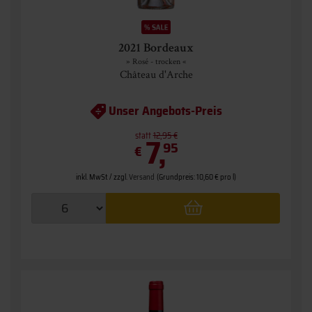
2021 Bordeaux
» Rosé - trocken «
Château d'Arche
Unser Angebots-Preis
statt
7,
12,95 €
95
€
inkl. MwSt. / zzgl.
Versand
(Grundpreis: 10,60 € pro l)