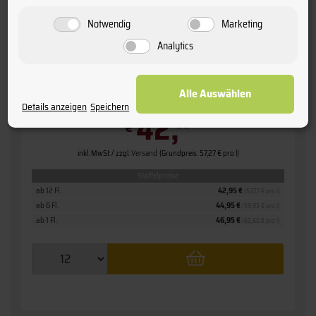
Notwendig
Marketing
2016 Château Bouscaut
Analytics
» Pessac-Léognan «
Grand Cru Classé de Graves
Alle Auswählen
Details anzeigen
Speichern
42,
95
€
inkl. MwSt. / zzgl.
Versand
(Grundpreis: 57,27 € pro l)
Staffelpreise
ab 12 Fl.
42,95 €
(57,27 € pro l)
ab 6 Fl.
44,95 €
(59,93 € pro l)
ab 1 Fl.
46,95 €
(62,60 € pro l)