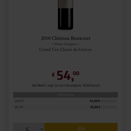
2010 Château Bouscaut
» Pessac-Léognan «
Grand Cru Classé de Graves
54,
00
€
inkl. MwSt. / zzgl.
Versand
(Grundpreis: 72,00 € pro l)
Staffelpreise
ab 6 Fl.
54,00 €
(72,00 € pro l)
ab 1 Fl.
56,00 €
(74,67 € pro l)