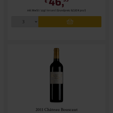
46,
€
inkl. MwSt. / zzgl.
Versand
(Grundpreis: 62,60 € pro l)
2011 Château Bouscaut