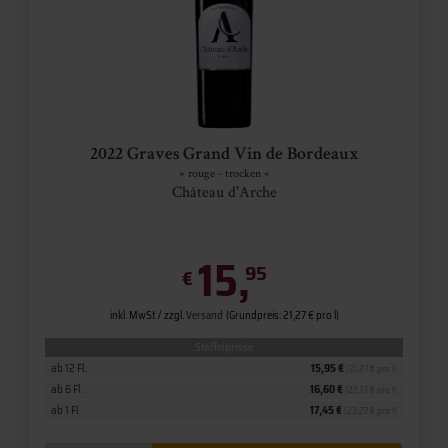
2022 Graves Grand Vin de Bordeaux
» rouge - trocken «
Château d'Arche
15,
95
€
inkl. MwSt. / zzgl.
Versand
(Grundpreis: 21,27 € pro l)
Staffelpreise
ab 12 Fl.
15,95 €
(21,27 € pro l)
ab 6 Fl.
16,60 €
(22,13 € pro l)
ab 1 Fl.
17,45 €
(23,27 € pro l)