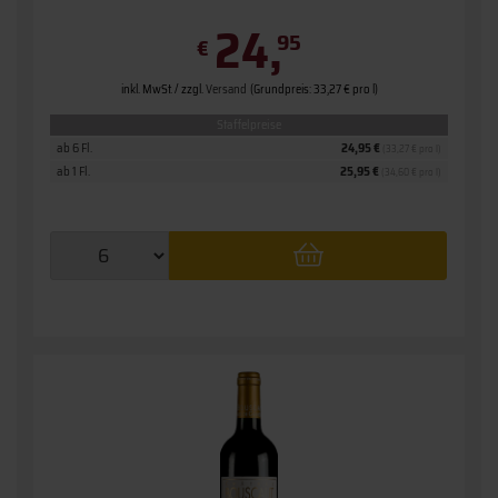
24,
95
€
inkl. MwSt. / zzgl.
Versand
(Grundpreis: 33,27 € pro l)
Staffelpreise
ab 6 Fl.
24,95 €
(33,27 € pro l)
ab 1 Fl.
25,95 €
(34,60 € pro l)