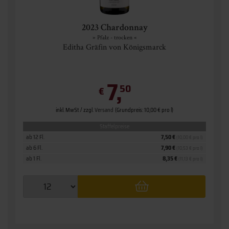
2023 Chardonnay
» Pfalz - trocken «
Editha Gräfin von Königsmarck
7,
50
€
inkl. MwSt. / zzgl.
Versand
(Grundpreis: 10,00 € pro l)
Staffelpreise
ab 12 Fl.
7,50 €
(10,00 € pro l)
ab 6 Fl.
7,90 €
(10,53 € pro l)
ab 1 Fl.
8,35 €
(11,13 € pro l)