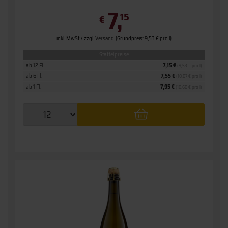
7,
15
€
inkl. MwSt. / zzgl.
Versand
(Grundpreis: 9,53 € pro l)
Staffelpreise
ab 12 Fl.
7,15 €
(9,53 € pro l)
ab 6 Fl.
7,55 €
(10,07 € pro l)
ab 1 Fl.
7,95 €
(10,60 € pro l)