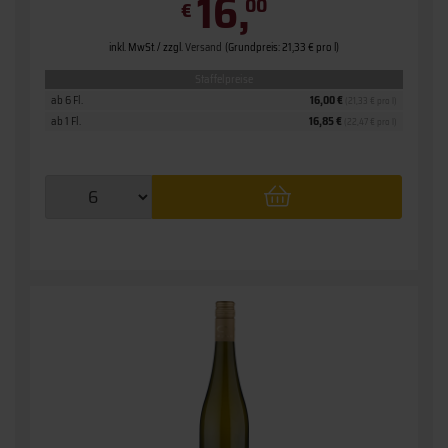
16,
00
€
inkl. MwSt. / zzgl.
Versand
(Grundpreis: 21,33 € pro l)
Staffelpreise
ab 6 Fl.
16,00 €
(21,33 € pro l)
ab 1 Fl.
16,85 €
(22,47 € pro l)