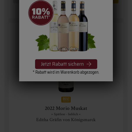
Jetzt Rabatt sichern
* Rabatt wird im Warenkorb abgezogen.
2022 Morio Muskat
» Spätlese - lieblich «
Editha Gräfin von Königsmarck