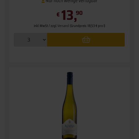
Nur noch wenige verfügbar
13,
90
€
inkl. MwSt. / zzgl.
Versand
(Grundpreis: 18,53 € pro l)