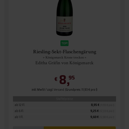
Riesling-Sekt-Flaschengärung
» Königsmarck Krone trocken «
Editha Gräfin von Königsmarck
8,
95
€
inkl. MwSt. / zzgl.
Versand
(Grundpreis: 11,93 € pro l)
Staffelpreise
ab 12 Fl.
8,95 €
(11,93 € pro l)
ab 6 Fl.
9,25 €
(12,33 € pro l)
ab 1 Fl.
9,60 €
(12,80 € pro l)