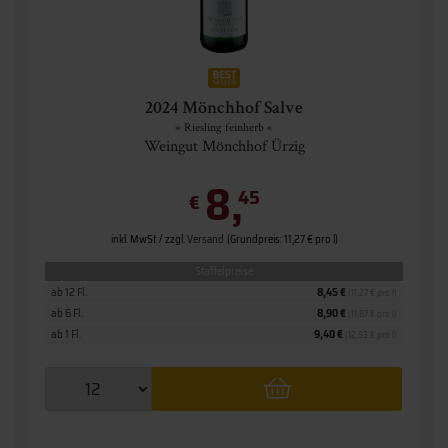
2024 Mönchhof Salve
» Riesling feinherb «
Weingut Mönchhof Ürzig
8,
45
€
inkl. MwSt. / zzgl.
Versand
(Grundpreis: 11,27 € pro l)
Staffelpreise
ab 12 Fl.
8,45 €
(11,27 € pro l)
ab 6 Fl.
8,90 €
(11,87 € pro l)
ab 1 Fl.
9,40 €
(12,53 € pro l)