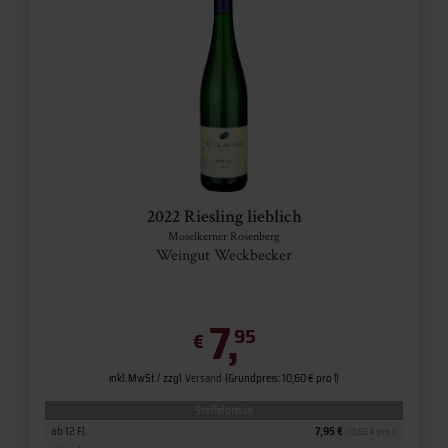
2022 Riesling lieblich
Moselkerner Rosenberg
Weingut Weckbecker
7,
95
€
inkl. MwSt. / zzgl.
Versand
(Grundpreis: 10,60 € pro l)
Staffelpreise
ab 12 Fl.
7,95 €
(10,60 € pro l)