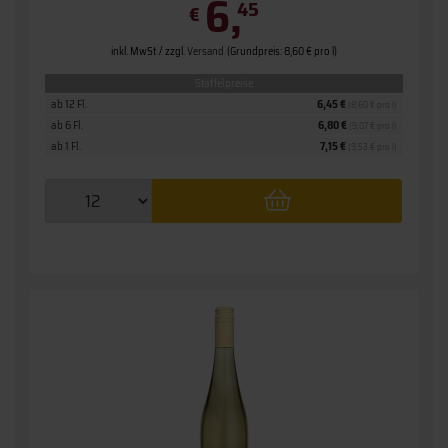
6,
45
€
inkl. MwSt. / zzgl.
Versand
(Grundpreis: 8,60 € pro l)
Staffelpreise
ab 12 Fl.
6,45 €
(8,60 € pro l)
ab 6 Fl.
6,80 €
(9,07 € pro l)
ab 1 Fl.
7,15 €
(9,53 € pro l)