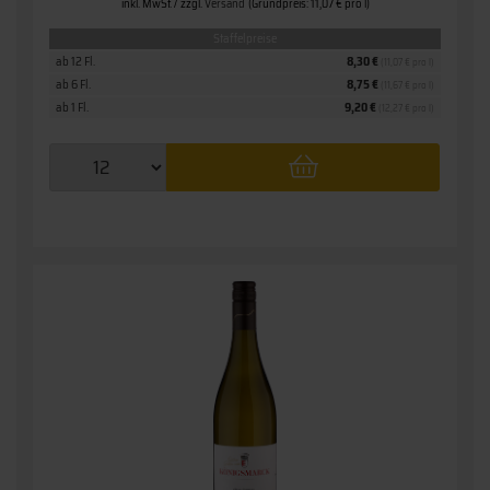
inkl. MwSt. / zzgl.
Versand
(Grundpreis: 11,07 € pro l)
Staffelpreise
ab 12 Fl.
8,30 €
(11,07 € pro l)
ab 6 Fl.
8,75 €
(11,67 € pro l)
ab 1 Fl.
9,20 €
(12,27 € pro l)