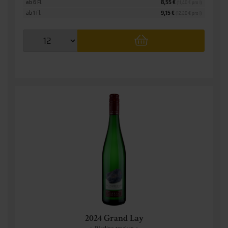
ab 6 Fl.
8,55 €
(11,40 € pro l)
ab 1 Fl.
9,15 €
(12,20 € pro l)
2024 Grand Lay
» Riesling trocken «