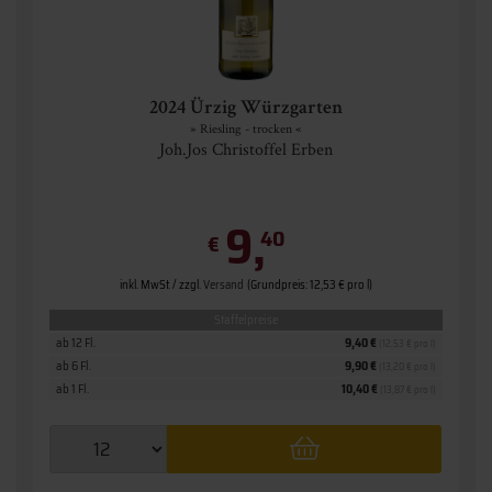
2024 Ürzig Würzgarten
» Riesling - trocken «
Joh.Jos Christoffel Erben
9,
40
€
inkl. MwSt. / zzgl.
Versand
(Grundpreis: 12,53 € pro l)
Staffelpreise
ab 12 Fl.
9,40 €
(12,53 € pro l)
ab 6 Fl.
9,90 €
(13,20 € pro l)
ab 1 Fl.
10,40 €
(13,87 € pro l)