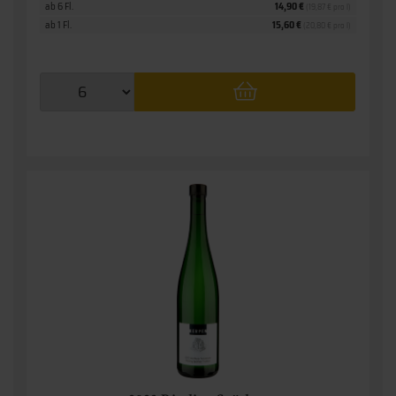
ab 6 Fl.
14,90 €
(19,87 € pro l)
ab 1 Fl.
15,60 €
(20,80 € pro l)