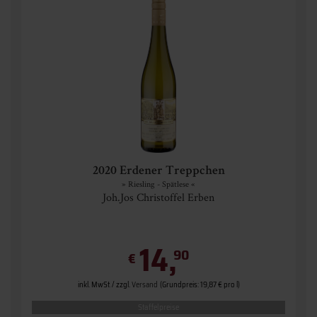
2020 Erdener Treppchen
» Riesling - Spätlese «
Joh.Jos Christoffel Erben
14,
90
€
inkl. MwSt. / zzgl.
Versand
(Grundpreis: 19,87 € pro l)
Staffelpreise