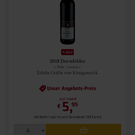
2018 Dornfelder
» Pfalz - trocken «
Editha Gräfin von Königsmarck
Unser Angebots-Preis
statt
5,
7,40 €
95
€
inkl. MwSt. / zzgl.
Versand
(Grundpreis: 7,93 € pro l)