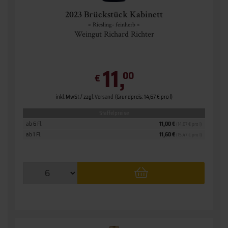
2023 Brückstück Kabinett
» Riesling- feinherb «
Weingut Richard Richter
11,
00
€
inkl. MwSt. / zzgl.
Versand
(Grundpreis: 14,67 € pro l)
Staffelpreise
ab 6 Fl.
11,00 €
(14,67 € pro l)
ab 1 Fl.
11,60 €
(15,47 € pro l)