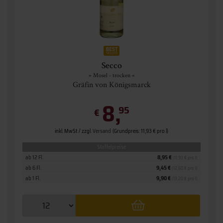
Secco
» Mosel - trocken «
Gräfin von Königsmarck
8,
95
€
inkl. MwSt. / zzgl.
Versand
(Grundpreis: 11,93 € pro l)
Staffelpreise
ab 12 Fl.
8,95 €
(11,93 € pro l)
ab 6 Fl.
9,45 €
(12,60 € pro l)
ab 1 Fl.
9,90 €
(13,20 € pro l)