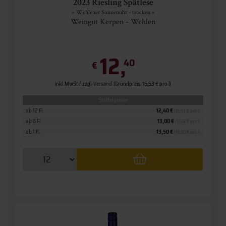
2023 Riesling Spätlese
» Wehlener Sonnenuhr - trocken «
Weingut Kerpen - Wehlen
12,
40
€
inkl. MwSt. / zzgl.
Versand
(Grundpreis: 16,53 € pro l)
Staffelpreise
ab 12 Fl.
12,40 €
(16,53 € pro l)
ab 6 Fl.
13,00 €
(17,33 € pro l)
ab 1 Fl.
13,50 €
(18,00 € pro l)