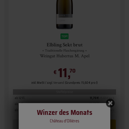
Elbling Sekt brut
» Traditionelle Flaschengärung «
Weingut Hubertus M. Apel
11,
70
€
inkl. MwSt. / zzgl.
Versand
(Grundpreis: 15,60 € pro l)
Staffelpreise
ab 12 Fl.
11,70 €
(15,60 € pro l)
ab 6 Fl.
12,60 €
(16,80 € pro l)
Winzer des Monats
ab 1 Fl.
13,35 €
(17,80 € pro l)
Château d'Ollières