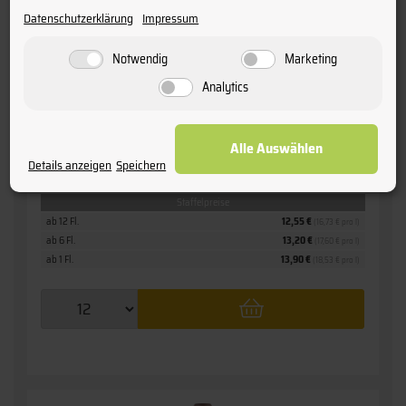
Datenschutzerklärung
Impressum
2019 Ürzig Würzgarten
» Riesling - Spätlese «
Notwendig
Marketing
Weingut Mönchhof Ürzig
Analytics
12,
55
€
Alle Auswählen
Details anzeigen
Speichern
inkl. MwSt. / zzgl.
Versand
(Grundpreis: 16,73 € pro l)
Staffelpreise
ab 12 Fl.
12,55 €
(16,73 € pro l)
ab 6 Fl.
13,20 €
(17,60 € pro l)
ab 1 Fl.
13,90 €
(18,53 € pro l)