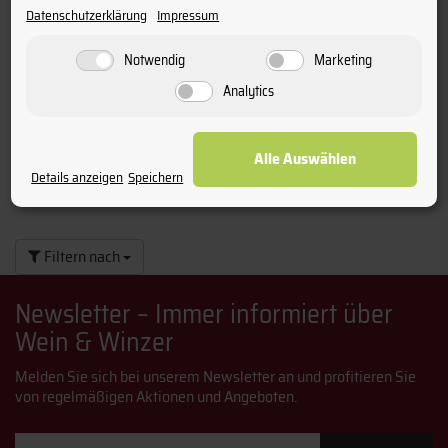
Datenschutzerklärung
Impressum
ab 1 Fl.
8,65 €
(11,53 € pro l)
Notwendig
Marketing
Analytics
Alle Auswählen
Details anzeigen
Speichern
Filtern nach
Newsletter – Immer informiert über
Wein & Winzer
Melden Sie sich bei unserem Newsletter an und profitieren Sie
von regelmäßigen Aktionen und Angeboten.
Email-