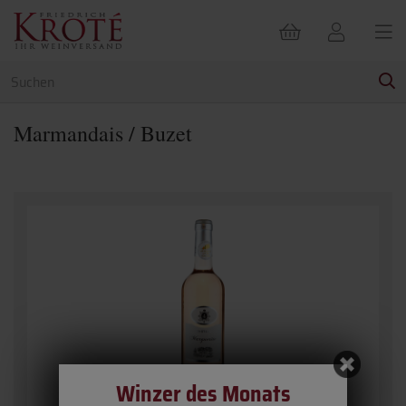
Marmandais / Buzet
Winzer des Monats