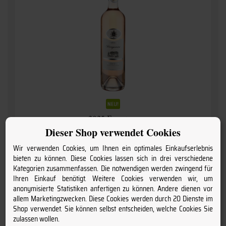
2025 Fronton
BIO Rosé
Dieser Shop verwendet Cookies
Château Marguerite
Wir verwenden Cookies, um Ihnen ein optimales Einkaufserlebnis
7,
bieten zu können. Diese Cookies lassen sich in drei verschiedene
55
€
Kategorien zusammenfassen. Die notwendigen werden zwingend für
Ihren Einkauf benötigt. Weitere Cookies verwenden wir, um
inkl. MwSt. / zzgl.
Versand
(Grundpreis: 10,07 € pro l)
anonymisierte Statistiken anfertigen zu können. Andere dienen vor
allem Marketingzwecken. Diese Cookies werden durch 20 Dienste im
Staffelpreise
Shop verwendet. Sie können selbst entscheiden, welche Cookies Sie
ab 12 Fl.
7,55 €
(10,07 € pro l)
zulassen wollen.
ab 6 Fl.
7,95 €
(10,60 € pro l)