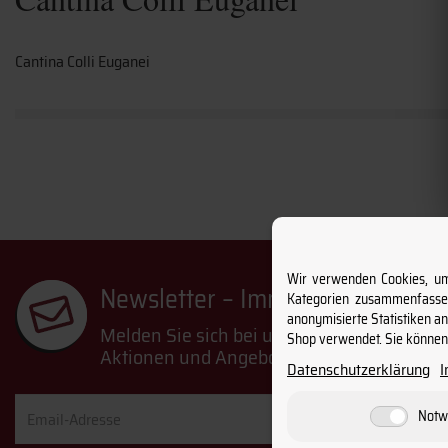
Cantina Colli Euganei
Wir verwenden Cookies, um 
Newsletter – Immer informiert 
Kategorien zusammenfassen
anonymisierte Statistiken a
Melden Sie sich bei unserem Newsletter a
Shop verwendet. Sie können 
Aktionen und Angeboten.
Datenschutzerklärung
Email-
Notw
Adresse