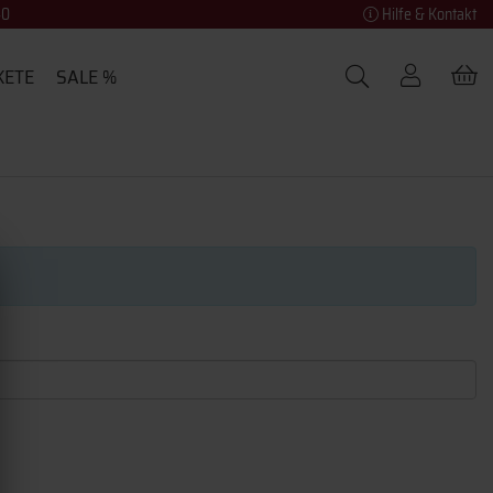
40
Hilfe & Kontakt
KETE
SALE %