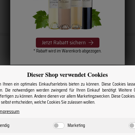
Jetzt Rabatt sichern
* Rabatt wird im Warenkorb abgezogen.
Dieser Shop verwendet Cookies
Ihnen ein optimales Einkaufserlebnis bieten zu können. Diese Cookies lasse
über Wein & Winzer
. Die notwendigen werden zwingend für Ihren Einkauf benötigt. Weitere
nfertigen zu können. Andere dienen vor allem Marketingzwecken. Diese Cookie
n und profitieren Sie von regelmäßigen
selbst entscheiden, welche Cookies Sie zulassen wollen.
Impressum
endig
Marketing
Abonnieren