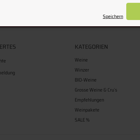
Speichern
ERTES
KATEGORIEN
Weine
hte
Winzer
meldung
BIO-Weine
Grosse Weine & Cru´s
Empfehlungen
Weinpakete
SALE %