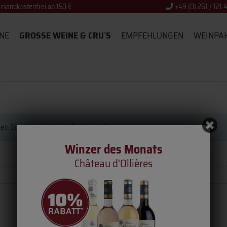
rsandkostenfrei ab 150 €
+49 (0) 261 / 121 
NE
GROSSE WEINE & CRU´S
EMPFEHLUNGEN
WEINPA
hen Sie einen anderen Suchbegriff
Winzer des Monats
Château d'Ollières