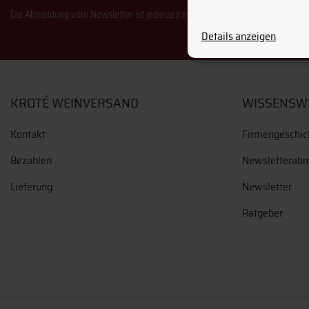
Die Abmeldung vom Newsletter ist jederzeit möglich.
Details anzeigen
KROTÉ WEINVERSAND
WISSENSW
Kontakt
Firmengeschic
Bezahlen
Newsletterab
Lieferung
Newsletter
Ratgeber