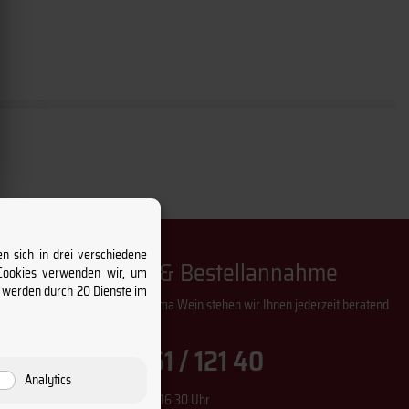
n sich in drei verschiedene
Weinberatung & Bestellannahme
 Cookies verwenden wir, um
s werden durch 20 Dienste im
Bei Fragen rund um das Thema Wein stehen wir Ihnen jederzeit beratend
zur Seite!
+49 (0) 261 / 121 40
Analytics
Montag - Donnerstag 9:00 - 16:30 Uhr