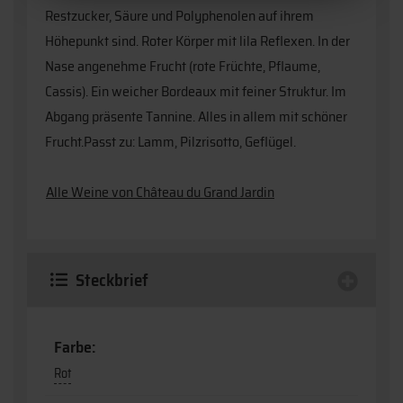
Restzucker, Säure und Polyphenolen auf ihrem
Höhepunkt sind. Roter Körper mit lila Reflexen. In der
Nase angenehme Frucht (rote Früchte, Pflaume,
Cassis). Ein weicher Bordeaux mit feiner Struktur. Im
Abgang präsente Tannine. Alles in allem mit schöner
Frucht.Passt zu: Lamm, Pilzrisotto, Geflügel.
Alle Weine von Château du Grand Jardin
Steckbrief
Farbe:
Rot