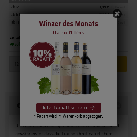
ab 12 Fl.
7,95 €
(10,60 € pro l)
ab 6 Fl.
8,50 €
(11,33 € pro l)
Winzer des Monats
ab 1 Fl.
8,95 €
(11,93 € pro l)
Château d'Ollières
Artikelnummer:
1900-22
Flaschengröße:
0,75 l
sofort verfügbar
(2 - 3 Werktage)
Beschreibung
Jetzt Rabatt sichern
* Rabatt wird im Warenkorb abgezogen.
Die Lese erfolgt zum optimalen Reifezeitpunkt. So ist
gewährleistet, dass die Trauben bzgl. natürlichem